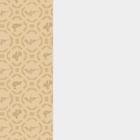
trường Nguyễn Hoàng Hiệp khảo sát
vùng trồng và doanh nghiệp đóng gói
sầu riêng tại Đắk Lắk
Trình diễn nghệ thuật chế biến các
món ăn từ sầu riêng
Đắk Lắk công bố Quy hoạch và xúc
tiến đầu tư tỉnh
Ngành cá ngừ Đắk Lắk chủ động thích
ứng để giữ vững thị trường xuất khẩu
Diễn đàn Kinh tế tư nhân Việt Nam đột
phá cơ chế - Hợp tác công tư
Đề án 06 tạo bước ngoặt đột phá trong
cải cách hành chính tỉnh Đắk Lắk
Kết nối tour, đẩy mạnh chuyển đổi số
để phát triển du lịch Đắk Lắk
Khởi động Dự án Đầu tư xây dựng hạ
tầng kỹ thuật Cụm công nghiệp Tân
Tiến
Gặp mặt các cơ quan báo chí nhân Kỷ
niệm 101 năm Ngày Báo chí Cách
mạng Việt Nam