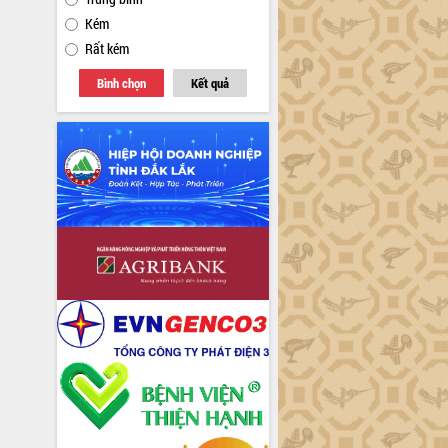
Kém
Rất kém
Bình chọn
Kết quả