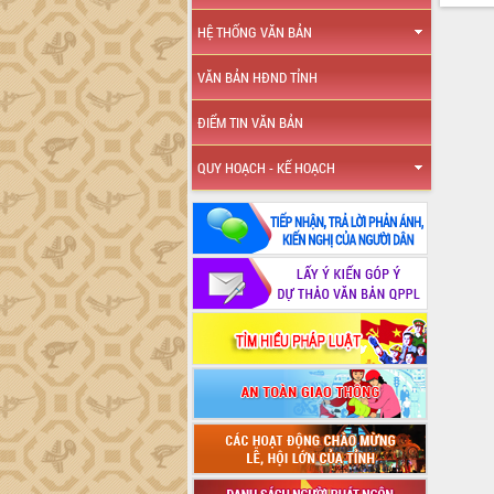
HỆ THỐNG VĂN BẢN
VĂN BẢN HĐND TỈNH
ĐIỂM TIN VĂN BẢN
QUY HOẠCH - KẾ HOẠCH