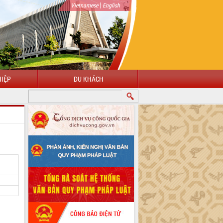
|
Vietnamese
English
IỆP
DU KHÁCH