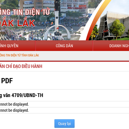
ÍNH QUYỀN
CÔNG DÂN
DOANH NGH
TỬ TỈNH ĐẮK LẮK
ẢN CHỈ ĐẠO ĐIỀU HÀNH
 PDF
g văn 4709/UBND-TH
nnot be displayed.
nnot be displayed.
Quay lại