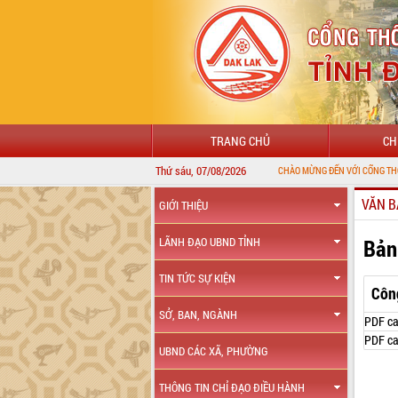
TRANG CHỦ
CH
Thứ sáu, 07/08/2026
CHÀO MỪNG ĐẾN VỚI CỔNG THÔNG TIN ĐIỆN 
VĂN B
GIỚI THIỆU
Bản
LÃNH ĐẠO UBND TỈNH
TIN TỨC SỰ KIỆN
Côn
SỞ, BAN, NGÀNH
PDF ca
PDF ca
UBND CÁC XÃ, PHƯỜNG
THÔNG TIN CHỈ ĐẠO ĐIỀU HÀNH