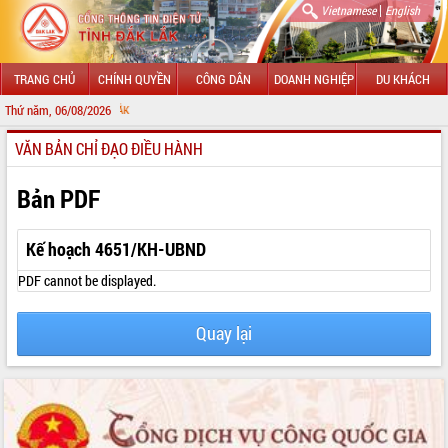
|
Vietnamese
English
TRANG CHỦ
CHÍNH QUYỀN
CÔNG DÂN
DOANH NGHIỆP
DU KHÁCH
Thứ năm, 06/08/2026
CHÀO MỪNG Đ
VĂN BẢN CHỈ ĐẠO ĐIỀU HÀNH
GIỚI THIỆU
LÃNH ĐẠO UBND TỈNH
Bản PDF
TIN TỨC SỰ KIỆN
Kế hoạch 4651/KH-UBND
SỞ, BAN, NGÀNH
PDF cannot be displayed.
UBND CÁC XÃ, PHƯỜNG
Quay lại
THÔNG TIN CHỈ ĐẠO ĐIỀU HÀNH
HỆ THỐNG VĂN BẢN
VĂN BẢN HĐND TỈNH