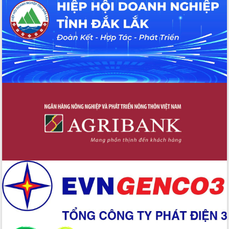
hiện nhiệm vụ quản lý tài sản công
hàng tuần
Tháo gỡ những vướng mắc, đẩy mạnh
công tác cải cách thủ tục hành chính
tại Trung tâm Phục vụ hành chính
công tỉnh
Đắk Lắk: Tôn vinh 46 giải pháp tại Hội
thi Sáng tạo Kỹ thuật 2024 - 2025
Đắk Lắk rà soát, điều chỉnh Đề án 190
về phát triển nuôi trồng thủy sản
Phó Chủ tịch UBND tỉnh Đắk Lắk
Trương Công Thái kiểm tra thực địa
Dự án cao tốc Khánh Hòa - Buôn Ma
Thuột
Định vị cà phê Việt Nam như một “di
sản sống” trong dòng chảy toàn cầu
Xây dựng nông thôn mới: Nâng cao đời
sống người dân từ những mô hình thiết
thực
Quyết liệt tháo gỡ vướng mắc, đẩy