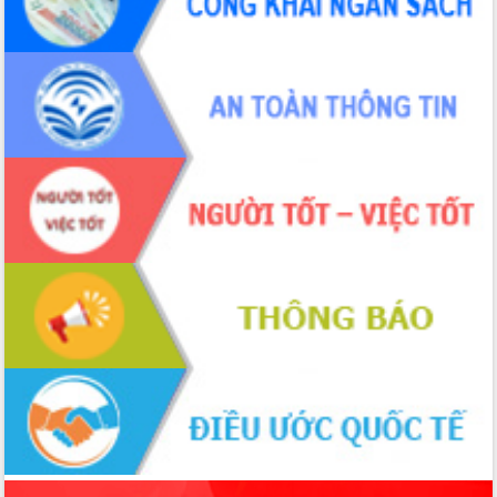
ứng để giữ vững thị trường xuất khẩu
Diễn đàn Kinh tế tư nhân Việt Nam đột
phá cơ chế - Hợp tác công tư
Đề án 06 tạo bước ngoặt đột phá trong
cải cách hành chính tỉnh Đắk Lắk
Kết nối tour, đẩy mạnh chuyển đổi số
để phát triển du lịch Đắk Lắk
Khởi động Dự án Đầu tư xây dựng hạ
tầng kỹ thuật Cụm công nghiệp Tân
Tiến
Gặp mặt các cơ quan báo chí nhân Kỷ
niệm 101 năm Ngày Báo chí Cách
mạng Việt Nam
Đắk Lắk sơ kết 4 năm triển khai thực
hiện Đề án 06 của Chính phủ
Họp báo thông tin về Hội nghị Công bố
Quy hoạch và Xúc tiến đầu tư tỉnh Đắk
Lắk
Khơi thông điểm nghẽn, đẩy nhanh
giải ngân vốn khắc phục thiên tai