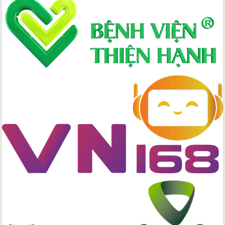
nhanh tiến độ các dự án trọng điểm
trong Khu kinh tế Nam Phú Yên
Hòn Yến phát triển du lịch gắn với bảo
tồn biển
Lấy ý kiến điều chỉnh Quy hoạch tỉnh
Đắk Lắk thời kỳ 2021-2030, tầm nhìn
đến năm 2050
Phát động chiến dịch 30 ngày đêm
giải phóng mặt bằng Tuyến đường bộ
ven biển
Đắk Lắk nỗ lực thúc đẩy tăng trưởng
kinh tế từ 10% trở lên trong Quý
II/2026
Đắk Lắk ký kết thỏa thuận hợp tác về
chuyển đổi số giai đoạn 2026 – 2030
với Tập đoàn Bưu chính Viễn thông
Việt Nam
Thứ trưởng Bộ Y tế làm việc với tỉnh
Đắk Lắk về phát triển nhân lực y tế
cho trạm y tế cấp xã
Du lịch Đắk Lắk nâng tầm trải nghiệm