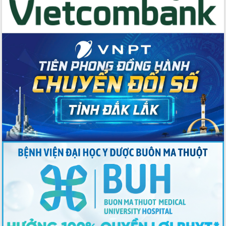
du khách thông qua Hệ thống cơ sở dữ
liệu và Bản đồ số
Tập huấn ứng dụng trí tuệ nhân tạo (AI)
trong thương mại điện tử năm 2026
Đoàn đại biểu Quốc hội tỉnh Đắk Lắk
trao đổi thông tin trước Kỳ họp thứ
nhất, Quốc hội khóa XVI
Quyết liệt cải cách hành chính, khơi
thông nguồn lực phát triển
Nâng cao hiệu lực, hiệu quả HĐND
tỉnh thông qua hiện đại hóa hành chính
Xã Ea Phê gắn cải cách hành chính với
chuyển đổi số
Phó Chủ tịch Thường trực UBND tỉnh
Hồ Thị Nguyên Thảo làm việc tại Trung
tâm Phục vụ hành chính công xã Ea
Phê
Xây dựng nền hành chính số đồng
hành cùng nông dân dân, doanh nghiệp
Giai đoạn 2026-2030, Đắk Lắk phấn
đấu có 77% xã đạt chuẩn nông thôn