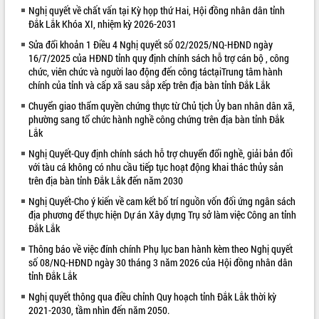
Nghị quyết về chất vấn tại Kỳ họp thứ Hai, Hội đồng nhân dân tỉnh
VIDEO
Đắk Lắk Khóa XI, nhiệm kỳ 2026-2031
Không có file video nào để phát.
Sửa đổi khoản 1 Điều 4 Nghị quyết số 02/2025/NQ-HĐND ngày
16/7/2025 của HĐND tỉnh quy định chính sách hỗ trợ cán bộ , công
chức, viên chức và người lao động đến công táctạiTrung tâm hành
ALBUM ẢNH
chính của tỉnh và cấp xã sau sắp xếp trên địa bàn tỉnh Đắk Lắk
Chuyển giao thẩm quyền chứng thực từ Chủ tịch Ủy ban nhân dân xã,
phường sang tổ chức hành nghề công chứng trên địa bàn tỉnh Đắk
Lắk
Nghị Quyết-Quy định chính sách hỗ trợ chuyển đổi nghề, giải bản đối
với tàu cá không có nhu cầu tiếp tục hoạt động khai thác thủy sản
trên địa bàn tỉnh Đắk Lắk đến năm 2030
Nghị Quyết-Cho ý kiến về cam kết bố trí nguồn vốn đối ứng ngân sách
địa phương để thực hiện Dự án Xây dựng Trụ sở làm việc Công an tỉnh
LIÊN KẾT WEB
Đắk Lắk
Thông báo về việc đính chính Phụ lục ban hành kèm theo Nghị quyết
số 08/NQ-HĐND ngày 30 tháng 3 năm 2026 của Hội đồng nhân dân
tỉnh Đắk Lắk
Nghị quyết thông qua điều chỉnh Quy hoạch tỉnh Đắk Lắk thời kỳ
2021-2030, tầm nhìn đến năm 2050.