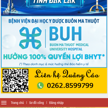
Toggle
Trang chủ
Sơ đồ cổng
Đăng nhập
navigation