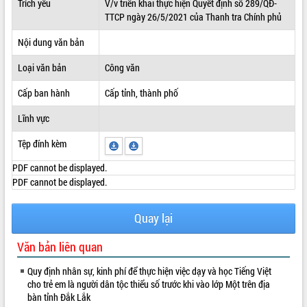
Trích yếu
V/v triển khai thực hiện Quyết định số 289/QĐ-
TTCP ngày 26/5/2021 của Thanh tra Chính phủ
ĐIỂM TIN VĂN BẢN
Nội dung văn bản
QUY HOẠCH - KẾ HOẠCH
Loại văn bản
Công văn
Cấp ban hành
Cấp tỉnh, thành phố
Lĩnh vực
Tệp đính kèm
PDF cannot be displayed.
PDF cannot be displayed.
Quay lại
Văn bản liên quan
Quy định nhân sự, kinh phí để thực hiện việc dạy và học Tiếng Việt
cho trẻ em là người dân tộc thiểu số trước khi vào lớp Một trên địa
bàn tỉnh Đắk Lắk