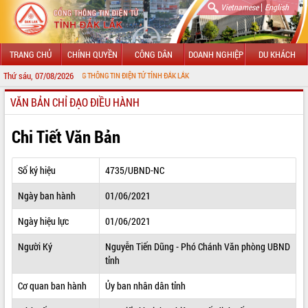
|
Vietnamese
English
TRANG CHỦ
CHÍNH QUYỀN
CÔNG DÂN
DOANH NGHIỆP
DU KHÁCH
Thứ sáu, 07/08/2026
ĐẾN VỚI CỔNG THÔNG TIN ĐIỆN TỬ TỈNH ĐẮK LẮK
VĂN BẢN CHỈ ĐẠO ĐIỀU HÀNH
GIỚI THIỆU
LÃNH ĐẠO UBND TỈNH
Chi Tiết Văn Bản
TIN TỨC SỰ KIỆN
Số ký hiệu
4735/UBND-NC
SỞ, BAN, NGÀNH
Ngày ban hành
01/06/2021
UBND CÁC XÃ, PHƯỜNG
Ngày hiệu lực
01/06/2021
THÔNG TIN CHỈ ĐẠO ĐIỀU HÀNH
Người Ký
Nguyễn Tiến Dũng - Phó Chánh Văn phòng UBND
tỉnh
HỆ THỐNG VĂN BẢN
Cơ quan ban hành
Ủy ban nhân dân tỉnh
VĂN BẢN HĐND TỈNH