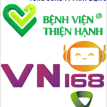
Xây dựng nông thôn mới: Nâng cao đời
sống người dân từ những mô hình thiết
thực
Quyết liệt tháo gỡ vướng mắc, đẩy
nhanh tiến độ các dự án trọng điểm
trong Khu kinh tế Nam Phú Yên
Hòn Yến phát triển du lịch gắn với bảo
tồn biển
Lấy ý kiến điều chỉnh Quy hoạch tỉnh
Đắk Lắk thời kỳ 2021-2030, tầm nhìn
đến năm 2050
Phát động chiến dịch 30 ngày đêm
giải phóng mặt bằng Tuyến đường bộ
ven biển
Đắk Lắk nỗ lực thúc đẩy tăng trưởng
kinh tế từ 10% trở lên trong Quý
II/2026
Đắk Lắk ký kết thỏa thuận hợp tác về
chuyển đổi số giai đoạn 2026 – 2030
với Tập đoàn Bưu chính Viễn thông
Việt Nam