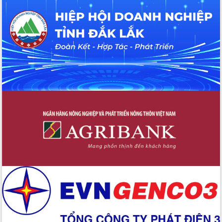
Hội thảo khoa học “Giải pháp thúc đẩy
phát triển nền kinh tế xanh tại tỉnh
Đắk Lắk”
Tăng cường giám sát, đôn đốc thực
hiện nhiệm vụ quản lý tài sản công
hàng tuần
Tháo gỡ những vướng mắc, đẩy mạnh
công tác cải cách thủ tục hành chính
tại Trung tâm Phục vụ hành chính
công tỉnh
Đắk Lắk: Tôn vinh 46 giải pháp tại Hội
thi Sáng tạo Kỹ thuật 2024 - 2025
Đắk Lắk rà soát, điều chỉnh Đề án 190
về phát triển nuôi trồng thủy sản
Phó Chủ tịch UBND tỉnh Đắk Lắk
Trương Công Thái kiểm tra thực địa
Dự án cao tốc Khánh Hòa - Buôn Ma
Thuột
Định vị cà phê Việt Nam như một “di
sản sống” trong dòng chảy toàn cầu