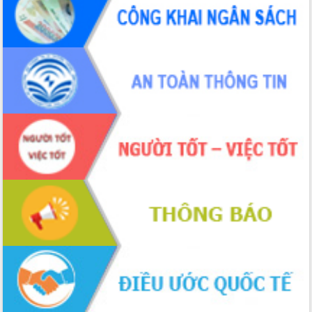
món ăn từ sầu riêng
Đắk Lắk công bố Quy hoạch và xúc
tiến đầu tư tỉnh
Ngành cá ngừ Đắk Lắk chủ động thích
ứng để giữ vững thị trường xuất khẩu
Diễn đàn Kinh tế tư nhân Việt Nam đột
phá cơ chế - Hợp tác công tư
Đề án 06 tạo bước ngoặt đột phá trong
cải cách hành chính tỉnh Đắk Lắk
Kết nối tour, đẩy mạnh chuyển đổi số
để phát triển du lịch Đắk Lắk
Khởi động Dự án Đầu tư xây dựng hạ
tầng kỹ thuật Cụm công nghiệp Tân
Tiến
Gặp mặt các cơ quan báo chí nhân Kỷ
niệm 101 năm Ngày Báo chí Cách
mạng Việt Nam
Đắk Lắk sơ kết 4 năm triển khai thực
hiện Đề án 06 của Chính phủ
Họp báo thông tin về Hội nghị Công bố