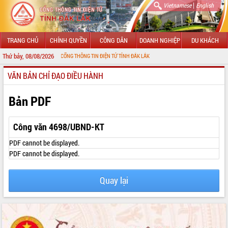
|
Vietnamese
English
TRANG CHỦ
CHÍNH QUYỀN
CÔNG DÂN
DOANH NGHIỆP
DU KHÁCH
Thứ bảy, 08/08/2026
MỪNG ĐẾN VỚI CỔNG THÔNG TIN ĐIỆN TỬ TỈNH ĐẮK LẮK
VĂN BẢN CHỈ ĐẠO ĐIỀU HÀNH
GIỚI THIỆU
LÃNH ĐẠO UBND TỈNH
Bản PDF
TIN TỨC SỰ KIỆN
Công văn 4698/UBND-KT
SỞ, BAN, NGÀNH
PDF cannot be displayed.
PDF cannot be displayed.
UBND CÁC XÃ, PHƯỜNG
Quay lại
THÔNG TIN CHỈ ĐẠO ĐIỀU HÀNH
HỆ THỐNG VĂN BẢN
VĂN BẢN HĐND TỈNH