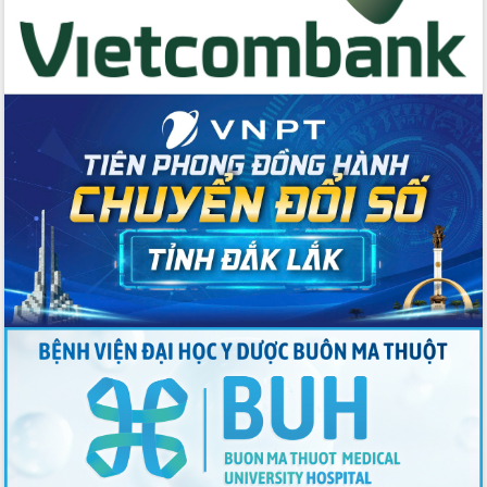
Thứ trưởng Bộ Y tế làm việc với tỉnh
Đắk Lắk về phát triển nhân lực y tế
cho trạm y tế cấp xã
Du lịch Đắk Lắk nâng tầm trải nghiệm
du khách thông qua Hệ thống cơ sở dữ
liệu và Bản đồ số
Tập huấn ứng dụng trí tuệ nhân tạo (AI)
trong thương mại điện tử năm 2026
Đoàn đại biểu Quốc hội tỉnh Đắk Lắk
trao đổi thông tin trước Kỳ họp thứ
nhất, Quốc hội khóa XVI
Quyết liệt cải cách hành chính, khơi
thông nguồn lực phát triển
Nâng cao hiệu lực, hiệu quả HĐND
tỉnh thông qua hiện đại hóa hành chính
Xã Ea Phê gắn cải cách hành chính với
chuyển đổi số
Phó Chủ tịch Thường trực UBND tỉnh
Hồ Thị Nguyên Thảo làm việc tại Trung
tâm Phục vụ hành chính công xã Ea
Phê