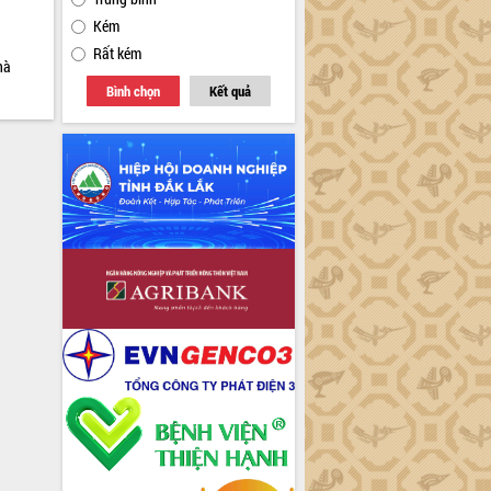
Kém
Rất kém
hà
Bình chọn
Kết quả