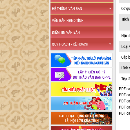
Cơ q
HỆ THỐNG VĂN BẢN
Trích
VĂN BẢN HĐND TỈNH
ĐIỂM TIN VĂN BẢN
Nội 
QUY HOẠCH - KẾ HOẠCH
Loại 
Cấp 
Lĩnh 
Tệp đ
PDF ca
PDF ca
PDF ca
PDF ca
PDF ca