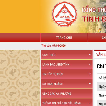
TRANG CHỦ
CH
Thứ sáu, 07/08/2026
VĂN B
GIỚI THIỆU
Chi
LÃNH ĐẠO UBND TỈNH
TIN TỨC SỰ KIỆN
Số ký
SỞ, BAN, NGÀNH
Ngày
UBND CÁC XÃ, PHƯỜNG
Ngày 
THÔNG TIN CHỈ ĐẠO ĐIỀU HÀNH
Ngườ