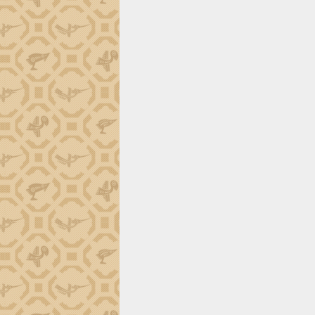
trường Nguyễn Hoàng Hiệp khảo sát
vùng trồng và doanh nghiệp đóng gói
sầu riêng tại Đắk Lắk
Trình diễn nghệ thuật chế biến các
món ăn từ sầu riêng
Đắk Lắk công bố Quy hoạch và xúc
tiến đầu tư tỉnh
Ngành cá ngừ Đắk Lắk chủ động thích
ứng để giữ vững thị trường xuất khẩu
Diễn đàn Kinh tế tư nhân Việt Nam đột
phá cơ chế - Hợp tác công tư
Đề án 06 tạo bước ngoặt đột phá trong
cải cách hành chính tỉnh Đắk Lắk
Kết nối tour, đẩy mạnh chuyển đổi số
để phát triển du lịch Đắk Lắk
Khởi động Dự án Đầu tư xây dựng hạ
tầng kỹ thuật Cụm công nghiệp Tân
Tiến
Gặp mặt các cơ quan báo chí nhân Kỷ
niệm 101 năm Ngày Báo chí Cách
mạng Việt Nam