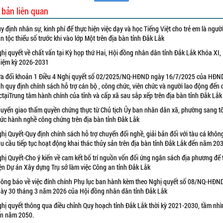
 bản liên quan
y định nhân sự, kinh phí để thực hiện việc dạy và học Tiếng Việt cho trẻ em là ngườ
n tộc thiểu số trước khi vào lớp Một trên địa bàn tỉnh Đắk Lắk
hị quyết về chất vấn tại Kỳ họp thứ Hai, Hội đồng nhân dân tỉnh Đắk Lắk Khóa XI,
iệm kỳ 2026-2031
a đổi khoản 1 Điều 4 Nghị quyết số 02/2025/NQ-HĐND ngày 16/7/2025 của HĐN
nh quy định chính sách hỗ trợ cán bộ , công chức, viên chức và người lao động đến
ctạiTrung tâm hành chính của tỉnh và cấp xã sau sắp xếp trên địa bàn tỉnh Đắk Lắk
uyển giao thẩm quyền chứng thực từ Chủ tịch Ủy ban nhân dân xã, phường sang t
ức hành nghề công chứng trên địa bàn tỉnh Đắk Lắk
hị Quyết-Quy định chính sách hỗ trợ chuyển đổi nghề, giải bản đối với tàu cá khôn
u cầu tiếp tục hoạt động khai thác thủy sản trên địa bàn tỉnh Đắk Lắk đến năm 20
hị Quyết-Cho ý kiến về cam kết bố trí nguồn vốn đối ứng ngân sách địa phương để 
ện Dự án Xây dựng Trụ sở làm việc Công an tỉnh Đắk Lắk
ông báo về việc đính chính Phụ lục ban hành kèm theo Nghị quyết số 08/NQ-HĐN
ày 30 tháng 3 năm 2026 của Hội đồng nhân dân tỉnh Đắk Lắk
hị quyết thông qua điều chỉnh Quy hoạch tỉnh Đắk Lắk thời kỳ 2021-2030, tầm nhì
n năm 2050.