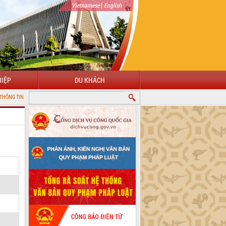
|
Vietnamese
English
IỆP
DU KHÁCH
N TỬ TỈNH ĐẮK LẮK