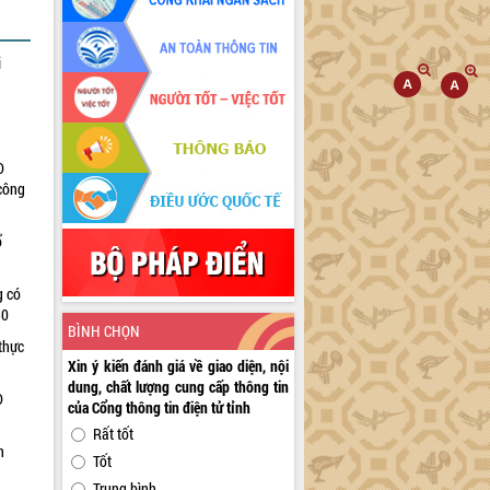
i
D
 công
ổ
g có
30
BÌNH CHỌN
thực
Xin ý kiến đánh giá về giao diện, nội
dung, chất lượng cung cấp thông tin
D
của Cổng thông tin điện tử tỉnh
Rất tốt
n
Tốt
Trung bình