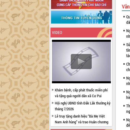
Văn
Qu
dâ
Ng
VIDEO
nh
Sử
tỉ
tá
Ch
ch
Ng
nh
Khám bệnh, cấp phát thuốc miễn phí
Ng
và tặng quà người dân xã Cư Pui
hi
Hội nghị UBND tỉnh Đắk Lắk thường kỳ
Th
tháng 7/2026
ng
Lễ truy tặng danh hiệu “Bà Mẹ Việt
Ng
Nam Anh hùng” và trao Huân chương
đế
Lao động