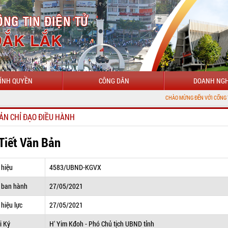
ÍNH QUYỀN
CÔNG DÂN
DOANH NGH
CHÀO MỪNG ĐẾN VỚI CỔNG THÔNG TIN ĐIỆ
ẢN CHỈ ĐẠO ĐIỀU HÀNH
 Tiết Văn Bản
 hiệu
4583/UBND-KGVX
 ban hành
27/05/2021
hiệu lực
27/05/2021
i Ký
H' Yim Kđoh - Phó Chủ tịch UBND tỉnh