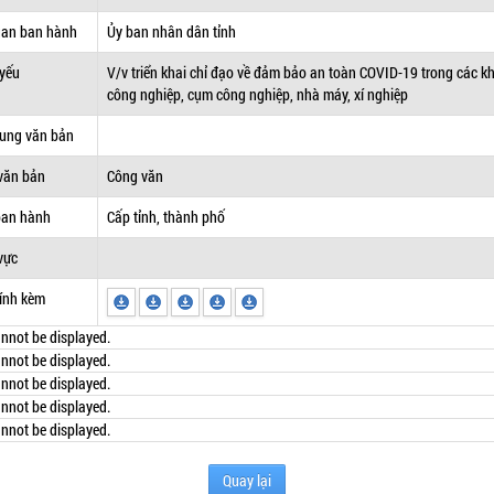
uan ban hành
Ủy ban nhân dân tỉnh
 yếu
V/v triển khai chỉ đạo về đảm bảo an toàn COVID-19 trong các k
công nghiệp, cụm công nghiệp, nhà máy, xí nghiệp
dung văn bản
văn bản
Công văn
ban hành
Cấp tỉnh, thành phố
vực
ính kèm
nnot be displayed.
nnot be displayed.
nnot be displayed.
nnot be displayed.
nnot be displayed.
Quay lại