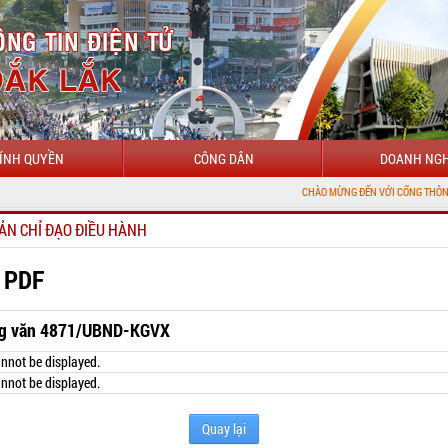
ÍNH QUYỀN
CÔNG DÂN
DOANH NGH
CHÀO MỪNG ĐẾN VỚI CỔNG THÔNG TIN ĐIỆN TỬ
ẢN CHỈ ĐẠO ĐIỀU HÀNH
 PDF
g văn 4871/UBND-KGVX
nnot be displayed.
nnot be displayed.
Quay lại