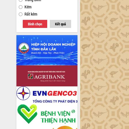
Kém
Rất kém
Bình chọn
Kết quả