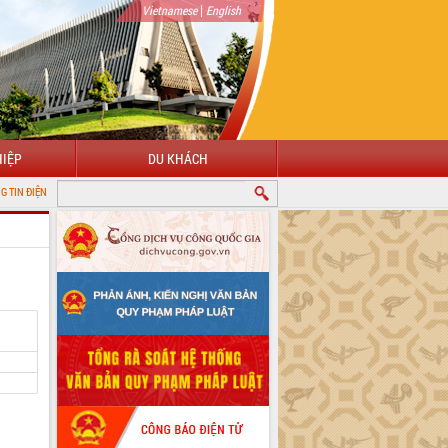
|
Vietnamese
English
IỆP
DU KHÁCH
 TỈNH ĐẮK LẮK