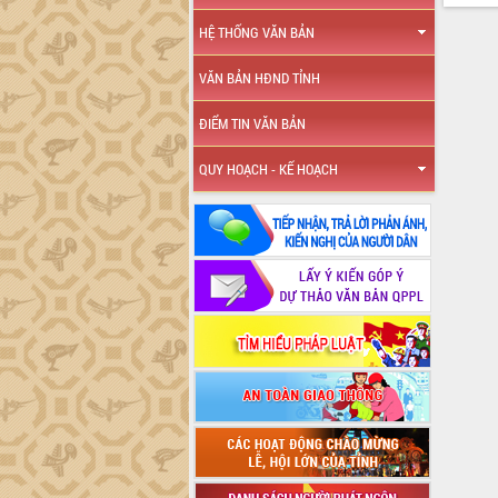
HỆ THỐNG VĂN BẢN
VĂN BẢN HĐND TỈNH
ĐIỂM TIN VĂN BẢN
QUY HOẠCH - KẾ HOẠCH