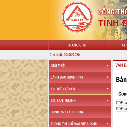
TRANG CHỦ
CH
Chủ nhật, 09/08/2026
VĂN B
GIỚI THIỆU
Bản
LÃNH ĐẠO UBND TỈNH
TIN TỨC SỰ KIỆN
Côn
SỞ, BAN, NGÀNH
PDF ca
PDF ca
UBND CÁC XÃ, PHƯỜNG
THÔNG TIN CHỈ ĐẠO ĐIỀU HÀNH