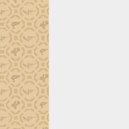
định EUDR
Thứ trưởng Bộ Nông nghiệp và Môi
trường Nguyễn Hoàng Hiệp khảo sát
vùng trồng và doanh nghiệp đóng gói
sầu riêng tại Đắk Lắk
Trình diễn nghệ thuật chế biến các
món ăn từ sầu riêng
Đắk Lắk công bố Quy hoạch và xúc
tiến đầu tư tỉnh
Ngành cá ngừ Đắk Lắk chủ động thích
ứng để giữ vững thị trường xuất khẩu
Diễn đàn Kinh tế tư nhân Việt Nam đột
phá cơ chế - Hợp tác công tư
Đề án 06 tạo bước ngoặt đột phá trong
cải cách hành chính tỉnh Đắk Lắk
Kết nối tour, đẩy mạnh chuyển đổi số
để phát triển du lịch Đắk Lắk
Khởi động Dự án Đầu tư xây dựng hạ
tầng kỹ thuật Cụm công nghiệp Tân
Tiến