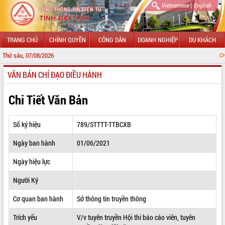
|
Vietnamese
English
TRANG CHỦ
CHÍNH QUYỀN
CÔNG DÂN
DOANH NGHIỆP
DU KHÁCH
Thứ sáu, 07/08/2026
CHÀO MỪNG ĐẾN
VĂN BẢN CHỈ ĐẠO ĐIỀU HÀNH
GIỚI THIỆU
LÃNH ĐẠO UBND TỈNH
Chi Tiết Văn Bản
TIN TỨC SỰ KIỆN
Số ký hiệu
789/STTTT-TTBCXB
SỞ, BAN, NGÀNH
Ngày ban hành
01/06/2021
UBND CÁC XÃ, PHƯỜNG
Ngày hiệu lực
THÔNG TIN CHỈ ĐẠO ĐIỀU HÀNH
Người Ký
HỆ THỐNG VĂN BẢN
Cơ quan ban hành
Sở thông tin truyền thông
Trích yếu
V/v tuyên truyền Hội thi báo cáo viên, tuyên
VĂN BẢN HĐND TỈNH