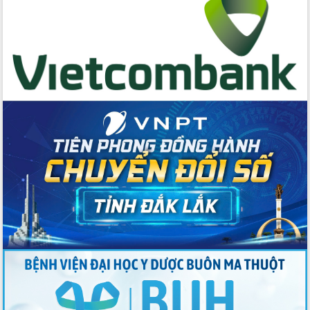
Lương Văn Chánh năm 2026
Phó Bí thư Tỉnh ủy Đắk Lắk Đỗ Hữu
Huy giữ chức Bí thư Đảng ủy Ủy Ban
Nhân dân tỉnh
Bệnh án điện tử thúc đẩy chuyển đổi
số y tế tại Đắk Lắk
Chuyển đổi số thư viện: Mở rộng
không gian tri thức trong thời đại số
Đánh giá, rút kinh nghiệm công tác tổ
chức diễn tập trước ngày bầu cử
Chương trình “Gặp gỡ hữu nghị –
Friendship Meeting New Year 2026”
Bầu cử Quốc hội và HĐND: Cử tri Đắk
Lắk gửi gắm niềm tin, kỳ vọng vào lá
phiếu
Đắk Lắk sẵn sàng các điều kiện cho
Ngày hội bầu cử đại biểu Quốc hội
khóa XVI và HĐND các cấp nhiệm kỳ
2026-2031
Đảm bảo cuộc bầu cử đại biểu Quốc