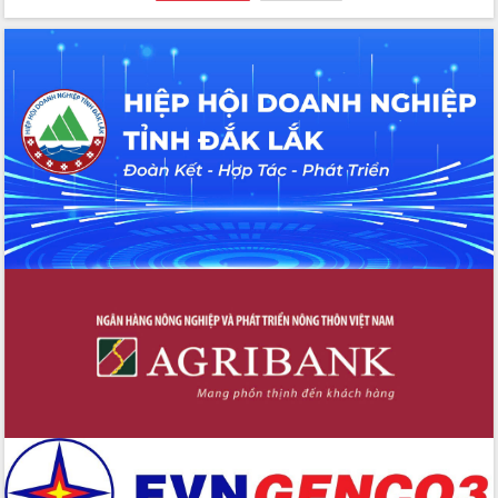
Đoàn đại biểu Quốc hội tỉnh Đắk Lắk
trao đổi thông tin trước Kỳ họp thứ
nhất, Quốc hội khóa XVI
Quyết liệt cải cách hành chính, khơi
thông nguồn lực phát triển
Nâng cao hiệu lực, hiệu quả HĐND
tỉnh thông qua hiện đại hóa hành chính
Xã Ea Phê gắn cải cách hành chính với
chuyển đổi số
Phó Chủ tịch Thường trực UBND tỉnh
Hồ Thị Nguyên Thảo làm việc tại Trung
tâm Phục vụ hành chính công xã Ea
Phê
Xây dựng nền hành chính số đồng
hành cùng nông dân dân, doanh nghiệp
Giai đoạn 2026-2030, Đắk Lắk phấn
đấu có 77% xã đạt chuẩn nông thôn
mới
Chuyển đổi số 'mở đường' cho nông
nghiệp Đắk Lắk tăng trưởng bứt phá