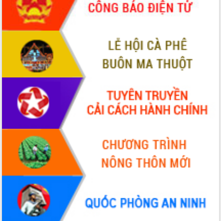
cải cách hành chính tỉnh Đắk Lắk
Kết nối tour, đẩy mạnh chuyển đổi số
để phát triển du lịch Đắk Lắk
Khởi động Dự án Đầu tư xây dựng hạ
tầng kỹ thuật Cụm công nghiệp Tân
Tiến
Gặp mặt các cơ quan báo chí nhân Kỷ
niệm 101 năm Ngày Báo chí Cách
mạng Việt Nam
Đắk Lắk sơ kết 4 năm triển khai thực
hiện Đề án 06 của Chính phủ
Họp báo thông tin về Hội nghị Công bố
Quy hoạch và Xúc tiến đầu tư tỉnh Đắk
Lắk
Khơi thông điểm nghẽn, đẩy nhanh
giải ngân vốn khắc phục thiên tai
HĐND tỉnh thông qua điều chỉnh Quy
hoạch tỉnh thời kỳ 2021-2030
Hội thảo góp ý hồ sơ điều chỉnh quy
hoạch tỉnh Đắk Lắk thời kỳ 2021-2030,