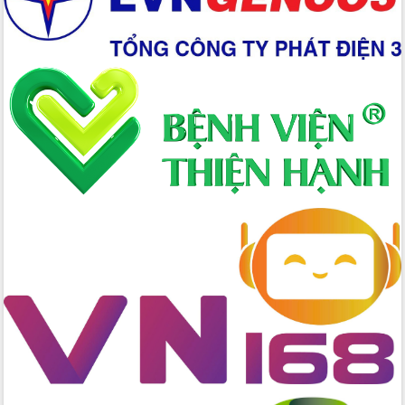
Triển khai đồng bộ đo đạc, lập hồ sơ
địa chính, hoàn thiện cơ sở dữ liệu đất
đai
Ứng dụng sinh trắc học - Bước tiến
trong hành trình chuyển đổi số tại Đắk
Lắk
Đắk Lắk nâng cao hiệu quả công tác
Đảng từ Sổ tay đảng viên điện tử
Đắk Lắk đẩy mạnh nuôi biển công
nghệ, hướng tới phát triển thủy sản
bền vững
Tập huấn nâng cao năng lực triển khai
chuyển đổi số cho cán bộ, công chức
cấp xã
Đắk Lắk phát động hưởng ứng Ngày
Quyền của người tiêu dùng Việt Nam
2026
Đẩy mạnh cải cách hành chính, quyết
tâm đạt được mục tiêu tăng trưởng
hai con số trong năm 2026
Tổ chức trang trọng Lễ hội Đền thờ