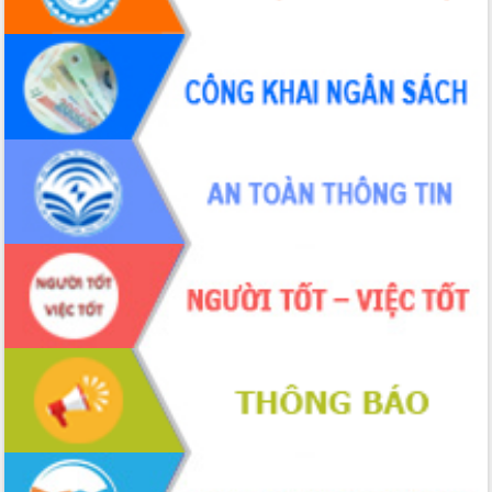
tại Trung tâm Phục vụ hành chính
công tỉnh
Đắk Lắk: Tôn vinh 46 giải pháp tại Hội
thi Sáng tạo Kỹ thuật 2024 - 2025
Đắk Lắk rà soát, điều chỉnh Đề án 190
về phát triển nuôi trồng thủy sản
Phó Chủ tịch UBND tỉnh Đắk Lắk
Trương Công Thái kiểm tra thực địa
Dự án cao tốc Khánh Hòa - Buôn Ma
Thuột
Định vị cà phê Việt Nam như một “di
sản sống” trong dòng chảy toàn cầu
Xây dựng nông thôn mới: Nâng cao đời
sống người dân từ những mô hình thiết
thực
Quyết liệt tháo gỡ vướng mắc, đẩy
nhanh tiến độ các dự án trọng điểm
trong Khu kinh tế Nam Phú Yên
Hòn Yến phát triển du lịch gắn với bảo
tồn biển