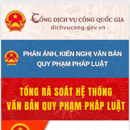
mặt Đoàn chuyên gia y tế TP. Hồ Chí
Minh
Lễ truy điệu và an táng hài cốt liệt sĩ
tại Nghĩa trang Liệt sĩ xã Sơn Hòa
Bàn giải pháp tháo gỡ khó khăn trong
xuất khẩu sầu riêng và triển khai quy
định EUDR
Thứ trưởng Bộ Nông nghiệp và Môi
trường Nguyễn Hoàng Hiệp khảo sát
vùng trồng và doanh nghiệp đóng gói
sầu riêng tại Đắk Lắk
Trình diễn nghệ thuật chế biến các
món ăn từ sầu riêng
Đắk Lắk công bố Quy hoạch và xúc
tiến đầu tư tỉnh
Ngành cá ngừ Đắk Lắk chủ động thích
ứng để giữ vững thị trường xuất khẩu
Diễn đàn Kinh tế tư nhân Việt Nam đột
phá cơ chế - Hợp tác công tư
Đề án 06 tạo bước ngoặt đột phá trong