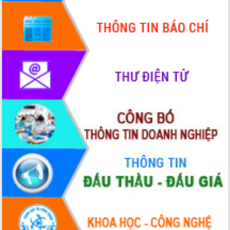
tầm nhìn đến năm 2050
Nâng cao hiệu quả hoạt động của các
doanh nghiệp nhà nước
Hội nghị triển khai kết nối mạng
truyền số liệu chuyên dùng phục vụ cơ
quan Đảng, Nhà nước
Lễ phát động chuỗi hoạt động chung
tay làm sạch môi trường
Xã Ea Kar bước chuyển mình trong
công tác cải cách hành chính mô hình
mới
UBND tỉnh họp báo định kỳ tháng 4
năm 2026
Hội thảo khoa học “Giải pháp thúc đẩy
phát triển nền kinh tế xanh tại tỉnh
Đắk Lắk”
Tăng cường giám sát, đôn đốc thực
hiện nhiệm vụ quản lý tài sản công
hàng tuần
Tháo gỡ những vướng mắc, đẩy mạnh
công tác cải cách thủ tục hành chính