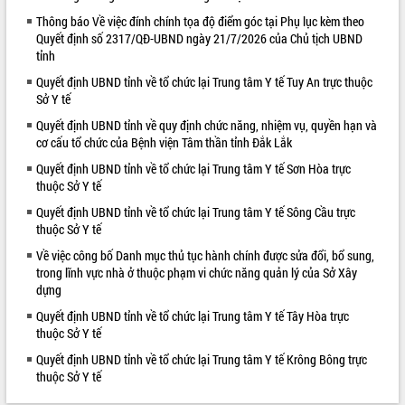
Thông báo Về việc đính chính tọa độ điểm góc tại Phụ lục kèm theo
VIDEO
Quyết định số 2317/QĐ-UBND ngày 21/7/2026 của Chủ tịch UBND
tỉnh
Loading the player...
Quyết định UBND tỉnh về tổ chức lại Trung tâm Y tế Tuy An trực thuộc
Hội nghị UBND tỉnh Đắk Lắk thường kỳ
Sở Y tế
tháng 7/2026
Quyết định UBND tỉnh về quy định chức năng, nhiệm vụ, quyền hạn và
Lễ truy tặng danh hiệu “Bà Mẹ Việt
cơ cấu tổ chức của Bệnh viện Tâm thần tỉnh Đắk Lắk
Nam Anh hùng” và trao Huân chương
Lao động
Quyết định UBND tỉnh về tổ chức lại Trung tâm Y tế Sơn Hòa trực
thuộc Sở Y tế
UBND tỉnh Đắk Lắk triển khai nhiệm
vụ 6 tháng cuối năm 2026
Quyết định UBND tỉnh về tổ chức lại Trung tâm Y tế Sông Cầu trực
ALBUM ẢNH
Kỳ họp thứ Hai, Hội đồng nhân dân
thuộc Sở Y tế
tỉnh khóa XI quyết nghị nhiều nội dung
Về việc công bố Danh mục thủ tục hành chính được sửa đổi, bổ sung,
quan trọng
trong lĩnh vực nhà ở thuộc phạm vi chức năng quản lý của Sở Xây
Bí thư Tỉnh ủy Lương Nguyễn Minh
dựng
Triết thăm, tặng quà người có công với
Quyết định UBND tỉnh về tổ chức lại Trung tâm Y tế Tây Hòa trực
cách mạng
thuộc Sở Y tế
Rà soát, hoàn thiện hệ thống thiết chế
Quyết định UBND tỉnh về tổ chức lại Trung tâm Y tế Krông Bông trực
văn hóa, thể thao đáp ứng yêu cầu
thuộc Sở Y tế
phát triển mới
Thường trực HĐND tỉnh Đắk Lắk gặp
LIÊN KẾT WEB