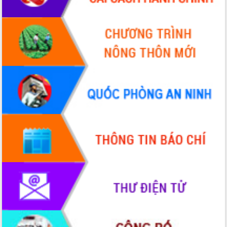
VIDEO
Không có file video nào để phát.
ALBUM ẢNH
LIÊN KẾT WEB