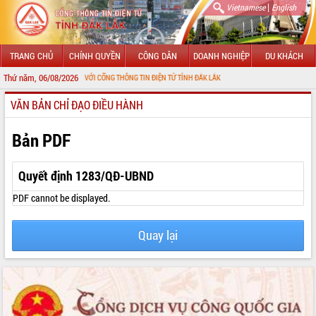
|
Vietnamese
English
TRANG CHỦ
CHÍNH QUYỀN
CÔNG DÂN
DOANH NGHIỆP
DU KHÁCH
Thứ năm, 06/08/2026
CHÀO MỪNG ĐẾN VỚI CỔNG THÔNG TIN ĐIỆN TỬ TỈNH ĐẮK LẮK
VĂN BẢN CHỈ ĐẠO ĐIỀU HÀNH
GIỚI THIỆU
LÃNH ĐẠO UBND TỈNH
Bản PDF
TIN TỨC SỰ KIỆN
Quyết định 1283/QĐ-UBND
SỞ, BAN, NGÀNH
PDF cannot be displayed.
UBND CÁC XÃ, PHƯỜNG
Quay lại
THÔNG TIN CHỈ ĐẠO ĐIỀU HÀNH
HỆ THỐNG VĂN BẢN
VĂN BẢN HĐND TỈNH