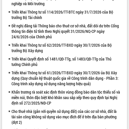
nghiệp và Môi trường
VIDEO
Triển khai Thông tư số 114/2026/TT-BTC ngày 31/7/2026 của Bộ
trưởng Bộ Tài chính
Loading the player...
Đề nghị đăng tải Thông báo cho thuê cơ sở nhà, đất dôi dư trên Cổng
Lễ truy tặng danh hiệu “Bà Mẹ Việt
thông tin điện tử tỉnh theo Nghị quyết 31/2026/NQ-CP ngày
Nam Anh hùng” và trao Huân chương
24/6/2026 của Chính phủ
Lao động
Triển khai Thông tư số 62/2026/TT-BXD ngày 30/7/2026 của Bộ
UBND tỉnh Đắk Lắk triển khai nhiệm
trưởng Bộ Xây dựng
vụ 6 tháng cuối năm 2026
Triển khai Quyết định số 1481/QĐ-TTg, số 1483/QĐ-TTg của Thủ
Kỳ họp thứ Hai, Hội đồng nhân dân
tướng Chính phủ
tỉnh khóa XI quyết nghị nhiều nội dung
quan trọng
ALBUM ẢNH
Triển khai Thông tư số 61/2026/TT-BXD ngày 30/7/2026 ủa Bộ Xây
Bí thư Tỉnh ủy Lương Nguyễn Minh
dựng (Quy chuẩn kỹ thuật quốc gia về Công trình dân dụng - Phần 3:
Công trình xây dựng sử dụng năng lượng hiệu quả)
Triết thăm, tặng quà người có công với
cách mạng
Khẩn trương rà soát xác định thôn vùng đồng bào dân tộc thiểu số và
Rà soát, hoàn thiện hệ thống thiết chế
miền núi, thôn đặc biệt khó khăn sau sắp xếp theo quy định tại Nghị
văn hóa, thể thao đáp ứng yêu cầu
định số 272/2025/NĐ-CP
phát triển mới
Cho thuê nhà (gắn với quyền sử dụng đất) của các cơ sở nhà, đất là
Thường trực HĐND tỉnh Đắk Lắk gặp
tài sản công không sử dụng vào mục đích để ở trên địa bàn phường
mặt Đoàn chuyên gia y tế TP. Hồ Chí
(đợt 2)
Minh
LIÊN KẾT WEB