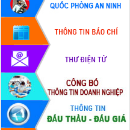
doanh nghiệp nhà nước
Hội nghị triển khai kết nối mạng
truyền số liệu chuyên dùng phục vụ cơ
quan Đảng, Nhà nước
Lễ phát động chuỗi hoạt động chung
tay làm sạch môi trường
Xã Ea Kar bước chuyển mình trong
công tác cải cách hành chính mô hình
mới
UBND tỉnh họp báo định kỳ tháng 4
năm 2026
Hội thảo khoa học “Giải pháp thúc đẩy
phát triển nền kinh tế xanh tại tỉnh
Đắk Lắk”
Tăng cường giám sát, đôn đốc thực
hiện nhiệm vụ quản lý tài sản công
hàng tuần
Tháo gỡ những vướng mắc, đẩy mạnh
công tác cải cách thủ tục hành chính
tại Trung tâm Phục vụ hành chính
công tỉnh