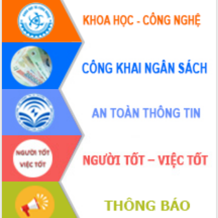
Đắk Lắk: Tôn vinh 46 giải pháp tại Hội
thi Sáng tạo Kỹ thuật 2024 - 2025
Đắk Lắk rà soát, điều chỉnh Đề án 190
về phát triển nuôi trồng thủy sản
Phó Chủ tịch UBND tỉnh Đắk Lắk
Trương Công Thái kiểm tra thực địa
Dự án cao tốc Khánh Hòa - Buôn Ma
Thuột
Định vị cà phê Việt Nam như một “di
sản sống” trong dòng chảy toàn cầu
Xây dựng nông thôn mới: Nâng cao đời
sống người dân từ những mô hình thiết
thực
Quyết liệt tháo gỡ vướng mắc, đẩy
nhanh tiến độ các dự án trọng điểm
trong Khu kinh tế Nam Phú Yên
Hòn Yến phát triển du lịch gắn với bảo
tồn biển
Lấy ý kiến điều chỉnh Quy hoạch tỉnh
Đắk Lắk thời kỳ 2021-2030, tầm nhìn