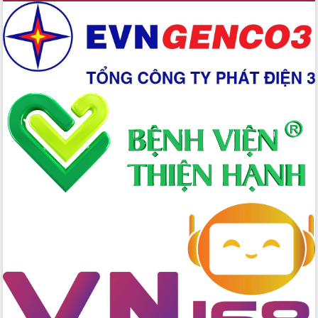
Ứng dụng sinh trắc học - Bước tiến
trong hành trình chuyển đổi số tại Đắk
Lắk
Đắk Lắk nâng cao hiệu quả công tác
Đảng từ Sổ tay đảng viên điện tử
Đắk Lắk đẩy mạnh nuôi biển công
nghệ, hướng tới phát triển thủy sản
bền vững
Tập huấn nâng cao năng lực triển khai
chuyển đổi số cho cán bộ, công chức
cấp xã
Đắk Lắk phát động hưởng ứng Ngày
Quyền của người tiêu dùng Việt Nam
2026
Đẩy mạnh cải cách hành chính, quyết
tâm đạt được mục tiêu tăng trưởng
hai con số trong năm 2026
Tổ chức trang trọng Lễ hội Đền thờ
Lương Văn Chánh năm 2026
Phó Bí thư Tỉnh ủy Đắk Lắk Đỗ Hữu