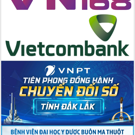
Huy giữ chức Bí thư Đảng ủy Ủy Ban
Nhân dân tỉnh
Bệnh án điện tử thúc đẩy chuyển đổi
số y tế tại Đắk Lắk
Chuyển đổi số thư viện: Mở rộng
không gian tri thức trong thời đại số
Đánh giá, rút kinh nghiệm công tác tổ
chức diễn tập trước ngày bầu cử
Chương trình “Gặp gỡ hữu nghị –
Friendship Meeting New Year 2026”
Bầu cử Quốc hội và HĐND: Cử tri Đắk
Lắk gửi gắm niềm tin, kỳ vọng vào lá
phiếu
Đắk Lắk sẵn sàng các điều kiện cho
Ngày hội bầu cử đại biểu Quốc hội
khóa XVI và HĐND các cấp nhiệm kỳ
2026-2031
Đảm bảo cuộc bầu cử đại biểu Quốc
hội và đại biểu HĐND các cấp diễn ra
an toàn, hiệu quả, đúng quy định