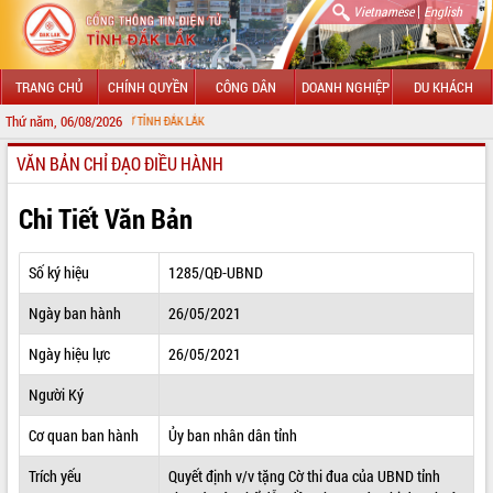
|
Vietnamese
English
TRANG CHỦ
CHÍNH QUYỀN
CÔNG DÂN
DOANH NGHIỆP
DU KHÁCH
Thứ năm, 06/08/2026
 TIN ĐIỆN TỬ TỈNH ĐẮK LẮK
VĂN BẢN CHỈ ĐẠO ĐIỀU HÀNH
GIỚI THIỆU
LÃNH ĐẠO UBND TỈNH
Chi Tiết Văn Bản
TIN TỨC SỰ KIỆN
Số ký hiệu
1285/QĐ-UBND
SỞ, BAN, NGÀNH
Ngày ban hành
26/05/2021
UBND CÁC XÃ, PHƯỜNG
Ngày hiệu lực
26/05/2021
THÔNG TIN CHỈ ĐẠO ĐIỀU HÀNH
Người Ký
HỆ THỐNG VĂN BẢN
Cơ quan ban hành
Ủy ban nhân dân tỉnh
Trích yếu
Quyết định v/v tặng Cờ thi đua của UBND tỉnh
VĂN BẢN HĐND TỈNH