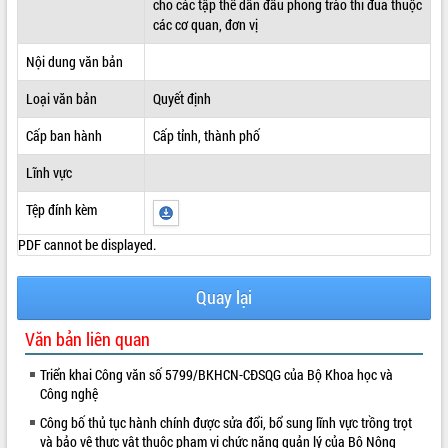
cho các tập thể dẫn đầu phong trào thi đua thuộc
các cơ quan, đơn vị
ĐIỂM TIN VĂN BẢN
Nội dung văn bản
QUY HOẠCH - KẾ HOẠCH
Loại văn bản
Quyết định
Cấp ban hành
Cấp tỉnh, thành phố
Lĩnh vực
Tệp đính kèm
PDF cannot be displayed.
Quay lại
Văn bản liên quan
Triển khai Công văn số 5799/BKHCN-CĐSQG của Bộ Khoa học và
Công nghệ
Công bố thủ tục hành chính được sửa đổi, bổ sung lĩnh vực trồng trọt
và bảo vệ thực vật thuộc phạm vi chức năng quản lý của Bộ Nông