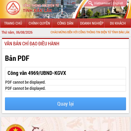
|
Vietnamese
English
TRANG CHỦ
CHÍNH QUYỀN
CÔNG DÂN
DOANH NGHIỆP
DU KHÁCH
Thứ năm, 06/08/2026
CHÀO MỪNG ĐẾN VỚI CỔNG THÔNG TIN ĐIỆN TỬ TỈNH ĐẮK LẮK
VĂN BẢN CHỈ ĐẠO ĐIỀU HÀNH
GIỚI THIỆU
LÃNH ĐẠO UBND TỈNH
Bản PDF
TIN TỨC SỰ KIỆN
Công văn 4969/UBND-KGVX
SỞ, BAN, NGÀNH
PDF cannot be displayed.
PDF cannot be displayed.
UBND CÁC XÃ, PHƯỜNG
Quay lại
THÔNG TIN CHỈ ĐẠO ĐIỀU HÀNH
HỆ THỐNG VĂN BẢN
VĂN BẢN HĐND TỈNH