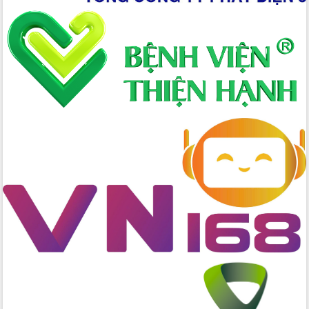
nhanh tiến độ các dự án trọng điểm
trong Khu kinh tế Nam Phú Yên
Hòn Yến phát triển du lịch gắn với bảo
tồn biển
Lấy ý kiến điều chỉnh Quy hoạch tỉnh
Đắk Lắk thời kỳ 2021-2030, tầm nhìn
đến năm 2050
Phát động chiến dịch 30 ngày đêm
giải phóng mặt bằng Tuyến đường bộ
ven biển
Đắk Lắk nỗ lực thúc đẩy tăng trưởng
kinh tế từ 10% trở lên trong Quý
II/2026
Đắk Lắk ký kết thỏa thuận hợp tác về
chuyển đổi số giai đoạn 2026 – 2030
với Tập đoàn Bưu chính Viễn thông
Việt Nam
Thứ trưởng Bộ Y tế làm việc với tỉnh
Đắk Lắk về phát triển nhân lực y tế
cho trạm y tế cấp xã
Du lịch Đắk Lắk nâng tầm trải nghiệm