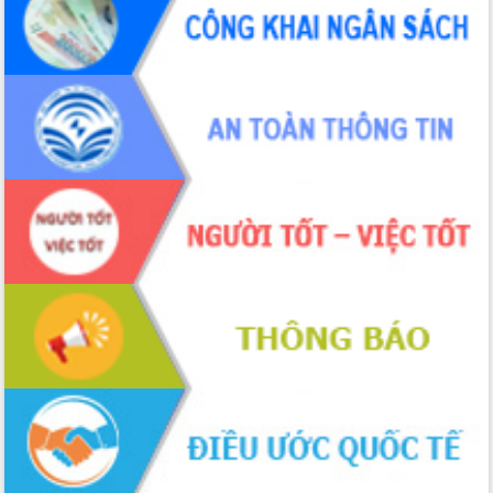
ứng để giữ vững thị trường xuất khẩu
Diễn đàn Kinh tế tư nhân Việt Nam đột
phá cơ chế - Hợp tác công tư
Đề án 06 tạo bước ngoặt đột phá trong
cải cách hành chính tỉnh Đắk Lắk
Kết nối tour, đẩy mạnh chuyển đổi số
để phát triển du lịch Đắk Lắk
Khởi động Dự án Đầu tư xây dựng hạ
tầng kỹ thuật Cụm công nghiệp Tân
Tiến
Gặp mặt các cơ quan báo chí nhân Kỷ
niệm 101 năm Ngày Báo chí Cách
mạng Việt Nam
Đắk Lắk sơ kết 4 năm triển khai thực
hiện Đề án 06 của Chính phủ
Họp báo thông tin về Hội nghị Công bố
Quy hoạch và Xúc tiến đầu tư tỉnh Đắk
Lắk
Khơi thông điểm nghẽn, đẩy nhanh
giải ngân vốn khắc phục thiên tai