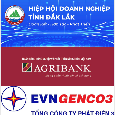
hiện nhiệm vụ quản lý tài sản công
hàng tuần
Tháo gỡ những vướng mắc, đẩy mạnh
công tác cải cách thủ tục hành chính
tại Trung tâm Phục vụ hành chính
công tỉnh
Đắk Lắk: Tôn vinh 46 giải pháp tại Hội
thi Sáng tạo Kỹ thuật 2024 - 2025
Đắk Lắk rà soát, điều chỉnh Đề án 190
về phát triển nuôi trồng thủy sản
Phó Chủ tịch UBND tỉnh Đắk Lắk
Trương Công Thái kiểm tra thực địa
Dự án cao tốc Khánh Hòa - Buôn Ma
Thuột
Định vị cà phê Việt Nam như một “di
sản sống” trong dòng chảy toàn cầu
Xây dựng nông thôn mới: Nâng cao đời
sống người dân từ những mô hình thiết
thực
Quyết liệt tháo gỡ vướng mắc, đẩy