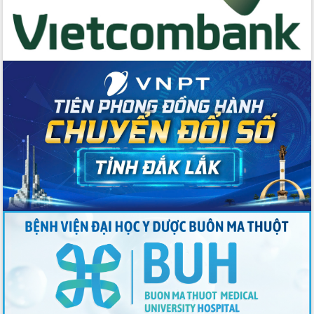
du khách thông qua Hệ thống cơ sở dữ
liệu và Bản đồ số
Tập huấn ứng dụng trí tuệ nhân tạo (AI)
trong thương mại điện tử năm 2026
Đoàn đại biểu Quốc hội tỉnh Đắk Lắk
trao đổi thông tin trước Kỳ họp thứ
nhất, Quốc hội khóa XVI
Quyết liệt cải cách hành chính, khơi
thông nguồn lực phát triển
Nâng cao hiệu lực, hiệu quả HĐND
tỉnh thông qua hiện đại hóa hành chính
Xã Ea Phê gắn cải cách hành chính với
chuyển đổi số
Phó Chủ tịch Thường trực UBND tỉnh
Hồ Thị Nguyên Thảo làm việc tại Trung
tâm Phục vụ hành chính công xã Ea
Phê
Xây dựng nền hành chính số đồng
hành cùng nông dân dân, doanh nghiệp
Giai đoạn 2026-2030, Đắk Lắk phấn
đấu có 77% xã đạt chuẩn nông thôn