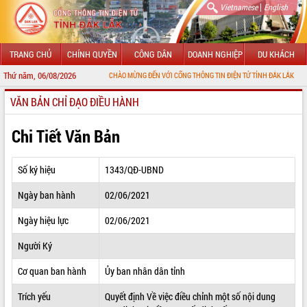
|
Vietnamese
English
TRANG CHỦ
CHÍNH QUYỀN
CÔNG DÂN
DOANH NGHIỆP
DU KHÁCH
Thứ năm, 06/08/2026
CHÀO MỪNG ĐẾN VỚI CỔNG THÔNG TIN ĐIỆN TỬ TỈNH ĐẮK LẮK
VĂN BẢN CHỈ ĐẠO ĐIỀU HÀNH
GIỚI THIỆU
LÃNH ĐẠO UBND TỈNH
Chi Tiết Văn Bản
TIN TỨC SỰ KIỆN
Số ký hiệu
1343/QĐ-UBND
SỞ, BAN, NGÀNH
Ngày ban hành
02/06/2021
UBND CÁC XÃ, PHƯỜNG
Ngày hiệu lực
02/06/2021
THÔNG TIN CHỈ ĐẠO ĐIỀU HÀNH
Người Ký
HỆ THỐNG VĂN BẢN
Cơ quan ban hành
Ủy ban nhân dân tỉnh
Trích yếu
Quyết định Về việc điều chỉnh một số nội dung
VĂN BẢN HĐND TỈNH