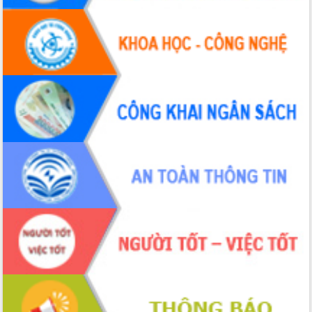
Đắk Lắk: Tôn vinh 46 giải pháp tại Hội
thi Sáng tạo Kỹ thuật 2024 - 2025
Đắk Lắk rà soát, điều chỉnh Đề án 190
về phát triển nuôi trồng thủy sản
Phó Chủ tịch UBND tỉnh Đắk Lắk
Trương Công Thái kiểm tra thực địa
Dự án cao tốc Khánh Hòa - Buôn Ma
Thuột
Định vị cà phê Việt Nam như một “di
sản sống” trong dòng chảy toàn cầu
Xây dựng nông thôn mới: Nâng cao đời
sống người dân từ những mô hình thiết
thực
Quyết liệt tháo gỡ vướng mắc, đẩy
nhanh tiến độ các dự án trọng điểm
trong Khu kinh tế Nam Phú Yên
Hòn Yến phát triển du lịch gắn với bảo
tồn biển
Lấy ý kiến điều chỉnh Quy hoạch tỉnh
Đắk Lắk thời kỳ 2021-2030, tầm nhìn