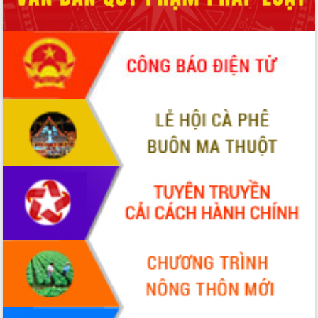
để phát triển du lịch Đắk Lắk
Khởi động Dự án Đầu tư xây dựng hạ
tầng kỹ thuật Cụm công nghiệp Tân
Tiến
Gặp mặt các cơ quan báo chí nhân Kỷ
niệm 101 năm Ngày Báo chí Cách
mạng Việt Nam
Đắk Lắk sơ kết 4 năm triển khai thực
hiện Đề án 06 của Chính phủ
Họp báo thông tin về Hội nghị Công bố
Quy hoạch và Xúc tiến đầu tư tỉnh Đắk
Lắk
Khơi thông điểm nghẽn, đẩy nhanh
giải ngân vốn khắc phục thiên tai
HĐND tỉnh thông qua điều chỉnh Quy
hoạch tỉnh thời kỳ 2021-2030
Hội thảo góp ý hồ sơ điều chỉnh quy
hoạch tỉnh Đắk Lắk thời kỳ 2021-2030,
tầm nhìn đến năm 2050
Nâng cao hiệu quả hoạt động của các