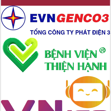
Ứng dụng sinh trắc học - Bước tiến
trong hành trình chuyển đổi số tại Đắk
Lắk
Đắk Lắk nâng cao hiệu quả công tác
Đảng từ Sổ tay đảng viên điện tử
Đắk Lắk đẩy mạnh nuôi biển công
nghệ, hướng tới phát triển thủy sản
bền vững
Tập huấn nâng cao năng lực triển khai
chuyển đổi số cho cán bộ, công chức
cấp xã
Đắk Lắk phát động hưởng ứng Ngày
Quyền của người tiêu dùng Việt Nam
2026
Đẩy mạnh cải cách hành chính, quyết
tâm đạt được mục tiêu tăng trưởng
hai con số trong năm 2026
Tổ chức trang trọng Lễ hội Đền thờ
Lương Văn Chánh năm 2026
Phó Bí thư Tỉnh ủy Đắk Lắk Đỗ Hữu