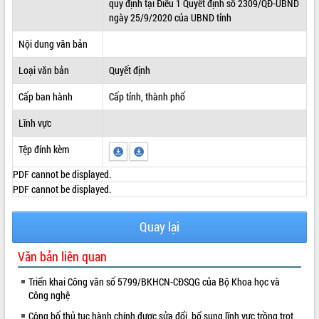
quy định tại Điều 1 Quyết định số 2309/QĐ-UBND
ngày 25/9/2020 của UBND tỉnh
ĐIỂM TIN VĂN BẢN
Nội dung văn bản
QUY HOẠCH - KẾ HOẠCH
Loại văn bản
Quyết định
Cấp ban hành
Cấp tỉnh, thành phố
Lĩnh vực
Tệp đính kèm
PDF cannot be displayed.
PDF cannot be displayed.
Quay lại
Văn bản liên quan
Triển khai Công văn số 5799/BKHCN-CĐSQG của Bộ Khoa học và
Công nghệ
Công bố thủ tục hành chính được sửa đổi, bổ sung lĩnh vực trồng trọt