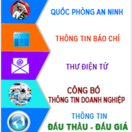
doanh nghiệp nhà nước
Hội nghị triển khai kết nối mạng
truyền số liệu chuyên dùng phục vụ cơ
quan Đảng, Nhà nước
Lễ phát động chuỗi hoạt động chung
tay làm sạch môi trường
Xã Ea Kar bước chuyển mình trong
công tác cải cách hành chính mô hình
mới
UBND tỉnh họp báo định kỳ tháng 4
năm 2026
Hội thảo khoa học “Giải pháp thúc đẩy
phát triển nền kinh tế xanh tại tỉnh
Đắk Lắk”
Tăng cường giám sát, đôn đốc thực
hiện nhiệm vụ quản lý tài sản công
hàng tuần
Tháo gỡ những vướng mắc, đẩy mạnh
công tác cải cách thủ tục hành chính
tại Trung tâm Phục vụ hành chính
công tỉnh