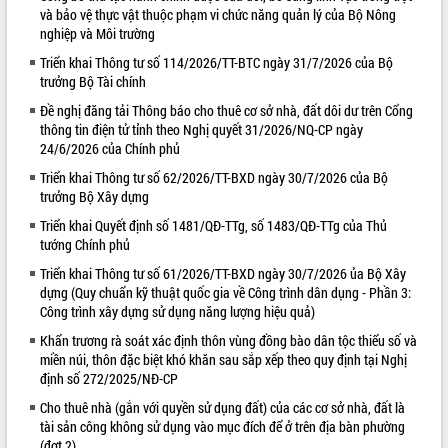
và bảo vệ thực vật thuộc phạm vi chức năng quản lý của Bộ Nông
VIDEO
nghiệp và Môi trường
Loading the player...
Triển khai Thông tư số 114/2026/TT-BTC ngày 31/7/2026 của Bộ
trưởng Bộ Tài chính
Lễ truy tặng danh hiệu “Bà Mẹ Việt
Đề nghị đăng tải Thông báo cho thuê cơ sở nhà, đất dôi dư trên Cổng
Nam Anh hùng” và trao Huân chương
thông tin điện tử tỉnh theo Nghị quyết 31/2026/NQ-CP ngày
Lao động
24/6/2026 của Chính phủ
UBND tỉnh Đắk Lắk triển khai nhiệm
Triển khai Thông tư số 62/2026/TT-BXD ngày 30/7/2026 của Bộ
vụ 6 tháng cuối năm 2026
trưởng Bộ Xây dựng
Kỳ họp thứ Hai, Hội đồng nhân dân
Triển khai Quyết định số 1481/QĐ-TTg, số 1483/QĐ-TTg của Thủ
tỉnh khóa XI quyết nghị nhiều nội dung
tướng Chính phủ
quan trọng
ALBUM ẢNH
Bí thư Tỉnh ủy Lương Nguyễn Minh
Triển khai Thông tư số 61/2026/TT-BXD ngày 30/7/2026 ủa Bộ Xây
Triết thăm, tặng quà người có công với
dựng (Quy chuẩn kỹ thuật quốc gia về Công trình dân dụng - Phần 3:
cách mạng
Công trình xây dựng sử dụng năng lượng hiệu quả)
Rà soát, hoàn thiện hệ thống thiết chế
Khẩn trương rà soát xác định thôn vùng đồng bào dân tộc thiểu số và
văn hóa, thể thao đáp ứng yêu cầu
miền núi, thôn đặc biệt khó khăn sau sắp xếp theo quy định tại Nghị
phát triển mới
định số 272/2025/NĐ-CP
Thường trực HĐND tỉnh Đắk Lắk gặp
Cho thuê nhà (gắn với quyền sử dụng đất) của các cơ sở nhà, đất là
mặt Đoàn chuyên gia y tế TP. Hồ Chí
tài sản công không sử dụng vào mục đích để ở trên địa bàn phường
Minh
(đợt 2)
LIÊN KẾT WEB