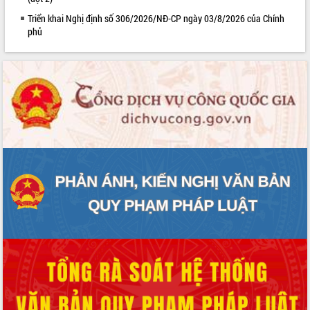
Lễ truy điệu và an táng hài cốt liệt sĩ
Triển khai Nghị định số 306/2026/NĐ-CP ngày 03/8/2026 của Chính
tại Nghĩa trang Liệt sĩ xã Sơn Hòa
phủ
Bàn giải pháp tháo gỡ khó khăn trong
xuất khẩu sầu riêng và triển khai quy
định EUDR
Thứ trưởng Bộ Nông nghiệp và Môi
trường Nguyễn Hoàng Hiệp khảo sát
vùng trồng và doanh nghiệp đóng gói
sầu riêng tại Đắk Lắk
Trình diễn nghệ thuật chế biến các
món ăn từ sầu riêng
Đắk Lắk công bố Quy hoạch và xúc
tiến đầu tư tỉnh
Ngành cá ngừ Đắk Lắk chủ động thích
ứng để giữ vững thị trường xuất khẩu
Diễn đàn Kinh tế tư nhân Việt Nam đột
phá cơ chế - Hợp tác công tư
Đề án 06 tạo bước ngoặt đột phá trong
cải cách hành chính tỉnh Đắk Lắk
Kết nối tour, đẩy mạnh chuyển đổi số