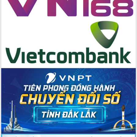
Huy giữ chức Bí thư Đảng ủy Ủy Ban
Nhân dân tỉnh
Bệnh án điện tử thúc đẩy chuyển đổi
số y tế tại Đắk Lắk
Chuyển đổi số thư viện: Mở rộng
không gian tri thức trong thời đại số
Đánh giá, rút kinh nghiệm công tác tổ
chức diễn tập trước ngày bầu cử
Chương trình “Gặp gỡ hữu nghị –
Friendship Meeting New Year 2026”
Bầu cử Quốc hội và HĐND: Cử tri Đắk
Lắk gửi gắm niềm tin, kỳ vọng vào lá
phiếu
Đắk Lắk sẵn sàng các điều kiện cho
Ngày hội bầu cử đại biểu Quốc hội
khóa XVI và HĐND các cấp nhiệm kỳ
2026-2031
Đảm bảo cuộc bầu cử đại biểu Quốc
hội và đại biểu HĐND các cấp diễn ra
an toàn, hiệu quả, đúng quy định