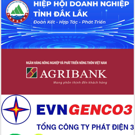
hiện nhiệm vụ quản lý tài sản công
hàng tuần
Tháo gỡ những vướng mắc, đẩy mạnh
công tác cải cách thủ tục hành chính
tại Trung tâm Phục vụ hành chính
công tỉnh
Đắk Lắk: Tôn vinh 46 giải pháp tại Hội
thi Sáng tạo Kỹ thuật 2024 - 2025
Đắk Lắk rà soát, điều chỉnh Đề án 190
về phát triển nuôi trồng thủy sản
Phó Chủ tịch UBND tỉnh Đắk Lắk
Trương Công Thái kiểm tra thực địa
Dự án cao tốc Khánh Hòa - Buôn Ma
Thuột
Định vị cà phê Việt Nam như một “di
sản sống” trong dòng chảy toàn cầu
Xây dựng nông thôn mới: Nâng cao đời
sống người dân từ những mô hình thiết
thực
Quyết liệt tháo gỡ vướng mắc, đẩy