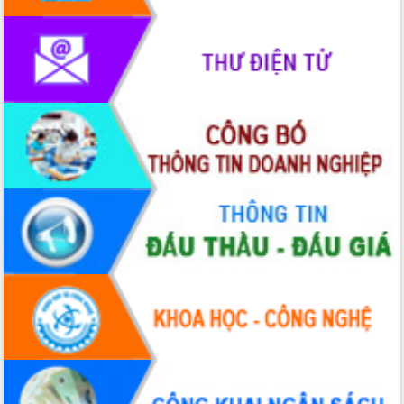
Rà soát, hoàn thiện hệ thống thiết chế
văn hóa, thể thao đáp ứng yêu cầu
phát triển mới
Thường trực HĐND tỉnh Đắk Lắk gặp
mặt Đoàn chuyên gia y tế TP. Hồ Chí
Minh
Lễ truy điệu và an táng hài cốt liệt sĩ
tại Nghĩa trang Liệt sĩ xã Sơn Hòa
Bàn giải pháp tháo gỡ khó khăn trong
xuất khẩu sầu riêng và triển khai quy
định EUDR
Thứ trưởng Bộ Nông nghiệp và Môi
trường Nguyễn Hoàng Hiệp khảo sát
vùng trồng và doanh nghiệp đóng gói
sầu riêng tại Đắk Lắk
Trình diễn nghệ thuật chế biến các
món ăn từ sầu riêng
Đắk Lắk công bố Quy hoạch và xúc
tiến đầu tư tỉnh
Ngành cá ngừ Đắk Lắk chủ động thích