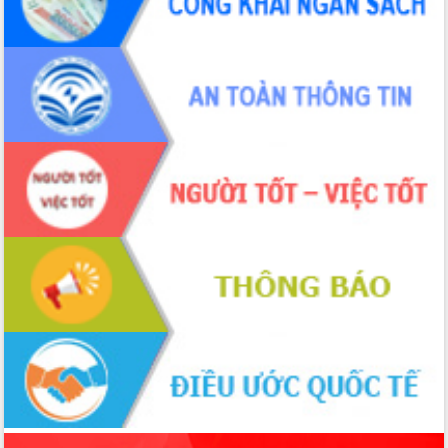
ứng để giữ vững thị trường xuất khẩu
Diễn đàn Kinh tế tư nhân Việt Nam đột
phá cơ chế - Hợp tác công tư
Đề án 06 tạo bước ngoặt đột phá trong
cải cách hành chính tỉnh Đắk Lắk
Kết nối tour, đẩy mạnh chuyển đổi số
để phát triển du lịch Đắk Lắk
Khởi động Dự án Đầu tư xây dựng hạ
tầng kỹ thuật Cụm công nghiệp Tân
Tiến
Gặp mặt các cơ quan báo chí nhân Kỷ
niệm 101 năm Ngày Báo chí Cách
mạng Việt Nam
Đắk Lắk sơ kết 4 năm triển khai thực
hiện Đề án 06 của Chính phủ
Họp báo thông tin về Hội nghị Công bố
Quy hoạch và Xúc tiến đầu tư tỉnh Đắk
Lắk
Khơi thông điểm nghẽn, đẩy nhanh
giải ngân vốn khắc phục thiên tai