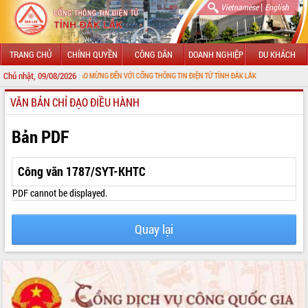
|
Vietnamese
English
TRANG CHỦ
CHÍNH QUYỀN
CÔNG DÂN
DOANH NGHIỆP
DU KHÁCH
Chủ nhật, 09/08/2026
CHÀO MỪNG ĐẾN VỚI CỔNG THÔNG TIN ĐIỆN TỬ TỈNH ĐẮK LẮK
VĂN BẢN CHỈ ĐẠO ĐIỀU HÀNH
GIỚI THIỆU
LÃNH ĐẠO UBND TỈNH
Bản PDF
TIN TỨC SỰ KIỆN
Công văn 1787/SYT-KHTC
SỞ, BAN, NGÀNH
PDF cannot be displayed.
UBND CÁC XÃ, PHƯỜNG
Quay lại
THÔNG TIN CHỈ ĐẠO ĐIỀU HÀNH
HỆ THỐNG VĂN BẢN
VĂN BẢN HĐND TỈNH