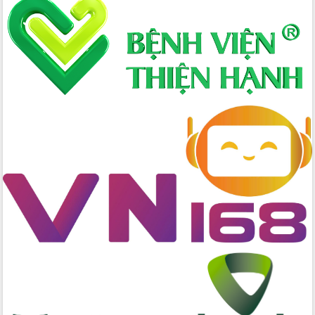
nhanh tiến độ các dự án trọng điểm
trong Khu kinh tế Nam Phú Yên
Hòn Yến phát triển du lịch gắn với bảo
tồn biển
Lấy ý kiến điều chỉnh Quy hoạch tỉnh
Đắk Lắk thời kỳ 2021-2030, tầm nhìn
đến năm 2050
Phát động chiến dịch 30 ngày đêm
giải phóng mặt bằng Tuyến đường bộ
ven biển
Đắk Lắk nỗ lực thúc đẩy tăng trưởng
kinh tế từ 10% trở lên trong Quý
II/2026
Đắk Lắk ký kết thỏa thuận hợp tác về
chuyển đổi số giai đoạn 2026 – 2030
với Tập đoàn Bưu chính Viễn thông
Việt Nam
Thứ trưởng Bộ Y tế làm việc với tỉnh
Đắk Lắk về phát triển nhân lực y tế
cho trạm y tế cấp xã
Du lịch Đắk Lắk nâng tầm trải nghiệm