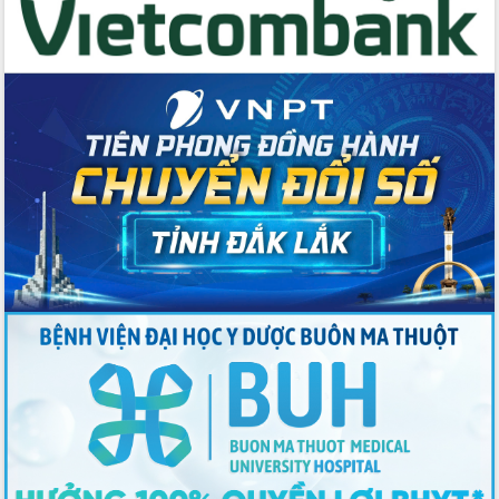
du khách thông qua Hệ thống cơ sở dữ
liệu và Bản đồ số
Tập huấn ứng dụng trí tuệ nhân tạo (AI)
trong thương mại điện tử năm 2026
Đoàn đại biểu Quốc hội tỉnh Đắk Lắk
trao đổi thông tin trước Kỳ họp thứ
nhất, Quốc hội khóa XVI
Quyết liệt cải cách hành chính, khơi
thông nguồn lực phát triển
Nâng cao hiệu lực, hiệu quả HĐND
tỉnh thông qua hiện đại hóa hành chính
Xã Ea Phê gắn cải cách hành chính với
chuyển đổi số
Phó Chủ tịch Thường trực UBND tỉnh
Hồ Thị Nguyên Thảo làm việc tại Trung
tâm Phục vụ hành chính công xã Ea
Phê
Xây dựng nền hành chính số đồng
hành cùng nông dân dân, doanh nghiệp
Giai đoạn 2026-2030, Đắk Lắk phấn