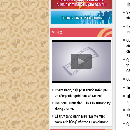
Th
Về
và
Bá
tr
VIDEO
Qu
cô
ch
Qu
th
Cô
Qu
Tr
Khám bệnh, cấp phát thuốc miễn phí
và tặng quà người dân xã Cư Pui
Tr
tế
Hội nghị UBND tỉnh Đắk Lắk thường kỳ
tháng 7/2026
Th
23
Lễ truy tặng danh hiệu “Bà Mẹ Việt
Nam Anh hùng” và trao Huân chương
Qu
Lao động