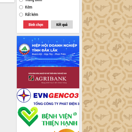
Kém
Rất kém
Bình chọn
Kết quả