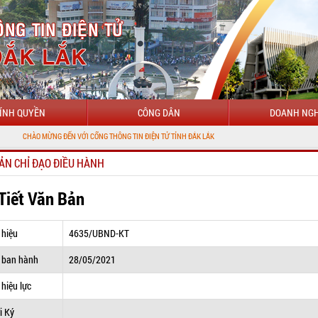
ÍNH QUYỀN
CÔNG DÂN
DOANH NGH
ỪNG ĐẾN VỚI CỔNG THÔNG TIN ĐIỆN TỬ TỈNH ĐẮK LẮK
ẢN CHỈ ĐẠO ĐIỀU HÀNH
 Tiết Văn Bản
 hiệu
4635/UBND-KT
 ban hành
28/05/2021
hiệu lực
i Ký