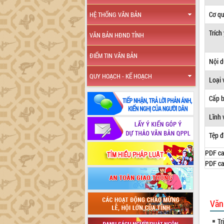
Cơ q
HỆ THỐNG VĂN BẢN
Trích
VĂN BẢN HĐND TỈNH
ĐIỂM TIN VĂN BẢN
Nội 
QUY HOẠCH - KẾ HOẠCH
Loại 
Cấp 
Lĩnh 
Tệp đ
PDF ca
PDF ca
Văn
Tr