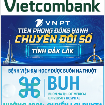
Tập huấn ứng dụng trí tuệ nhân tạo (AI)
trong thương mại điện tử năm 2026
Đoàn đại biểu Quốc hội tỉnh Đắk Lắk
trao đổi thông tin trước Kỳ họp thứ
nhất, Quốc hội khóa XVI
Quyết liệt cải cách hành chính, khơi
thông nguồn lực phát triển
Nâng cao hiệu lực, hiệu quả HĐND
tỉnh thông qua hiện đại hóa hành chính
Xã Ea Phê gắn cải cách hành chính với
chuyển đổi số
Phó Chủ tịch Thường trực UBND tỉnh
Hồ Thị Nguyên Thảo làm việc tại Trung
tâm Phục vụ hành chính công xã Ea
Phê
Xây dựng nền hành chính số đồng
hành cùng nông dân dân, doanh nghiệp
Giai đoạn 2026-2030, Đắk Lắk phấn
đấu có 77% xã đạt chuẩn nông thôn
mới