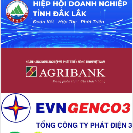
Tháo gỡ những vướng mắc, đẩy mạnh
công tác cải cách thủ tục hành chính
tại Trung tâm Phục vụ hành chính
công tỉnh
Đắk Lắk: Tôn vinh 46 giải pháp tại Hội
thi Sáng tạo Kỹ thuật 2024 - 2025
Đắk Lắk rà soát, điều chỉnh Đề án 190
về phát triển nuôi trồng thủy sản
Phó Chủ tịch UBND tỉnh Đắk Lắk
Trương Công Thái kiểm tra thực địa
Dự án cao tốc Khánh Hòa - Buôn Ma
Thuột
Định vị cà phê Việt Nam như một “di
sản sống” trong dòng chảy toàn cầu
Xây dựng nông thôn mới: Nâng cao đời
sống người dân từ những mô hình thiết
thực
Quyết liệt tháo gỡ vướng mắc, đẩy
nhanh tiến độ các dự án trọng điểm
trong Khu kinh tế Nam Phú Yên