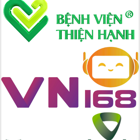
Hòn Yến phát triển du lịch gắn với bảo
tồn biển
Lấy ý kiến điều chỉnh Quy hoạch tỉnh
Đắk Lắk thời kỳ 2021-2030, tầm nhìn
đến năm 2050
Phát động chiến dịch 30 ngày đêm
giải phóng mặt bằng Tuyến đường bộ
ven biển
Đắk Lắk nỗ lực thúc đẩy tăng trưởng
kinh tế từ 10% trở lên trong Quý
II/2026
Đắk Lắk ký kết thỏa thuận hợp tác về
chuyển đổi số giai đoạn 2026 – 2030
với Tập đoàn Bưu chính Viễn thông
Việt Nam
Thứ trưởng Bộ Y tế làm việc với tỉnh
Đắk Lắk về phát triển nhân lực y tế
cho trạm y tế cấp xã
Du lịch Đắk Lắk nâng tầm trải nghiệm
du khách thông qua Hệ thống cơ sở dữ
liệu và Bản đồ số