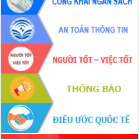
phá cơ chế - Hợp tác công tư
Đề án 06 tạo bước ngoặt đột phá trong
cải cách hành chính tỉnh Đắk Lắk
Kết nối tour, đẩy mạnh chuyển đổi số
để phát triển du lịch Đắk Lắk
Khởi động Dự án Đầu tư xây dựng hạ
tầng kỹ thuật Cụm công nghiệp Tân
Tiến
Gặp mặt các cơ quan báo chí nhân Kỷ
niệm 101 năm Ngày Báo chí Cách
mạng Việt Nam
Đắk Lắk sơ kết 4 năm triển khai thực
hiện Đề án 06 của Chính phủ
Họp báo thông tin về Hội nghị Công bố
Quy hoạch và Xúc tiến đầu tư tỉnh Đắk
Lắk
Khơi thông điểm nghẽn, đẩy nhanh
giải ngân vốn khắc phục thiên tai
HĐND tỉnh thông qua điều chỉnh Quy
hoạch tỉnh thời kỳ 2021-2030