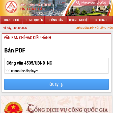
|
Vietnamese
English
TRANG CHỦ
CHÍNH QUYỀN
CÔNG DÂN
DOANH NGHIỆP
DU KHÁCH
Thứ bảy, 08/08/2026
CHÀO MỪNG ĐẾN VỚI CỔNG THÔNG TIN ĐIỆN T
VĂN BẢN CHỈ ĐẠO ĐIỀU HÀNH
GIỚI THIỆU
LÃNH ĐẠO UBND TỈNH
Bản PDF
TIN TỨC SỰ KIỆN
Công văn 4535/UBND-NC
SỞ, BAN, NGÀNH
PDF cannot be displayed.
UBND CÁC XÃ, PHƯỜNG
Quay lại
THÔNG TIN CHỈ ĐẠO ĐIỀU HÀNH
HỆ THỐNG VĂN BẢN
VĂN BẢN HĐND TỈNH