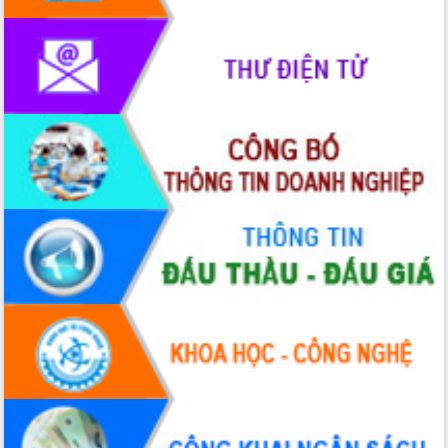
phát triển mới
Thường trực HĐND tỉnh Đắk Lắk gặp
mặt Đoàn chuyên gia y tế TP. Hồ Chí
Minh
Lễ truy điệu và an táng hài cốt liệt sĩ
tại Nghĩa trang Liệt sĩ xã Sơn Hòa
Bàn giải pháp tháo gỡ khó khăn trong
xuất khẩu sầu riêng và triển khai quy
định EUDR
Thứ trưởng Bộ Nông nghiệp và Môi
trường Nguyễn Hoàng Hiệp khảo sát
vùng trồng và doanh nghiệp đóng gói
sầu riêng tại Đắk Lắk
Trình diễn nghệ thuật chế biến các
món ăn từ sầu riêng
Đắk Lắk công bố Quy hoạch và xúc
tiến đầu tư tỉnh
Ngành cá ngừ Đắk Lắk chủ động thích
ứng để giữ vững thị trường xuất khẩu
Diễn đàn Kinh tế tư nhân Việt Nam đột