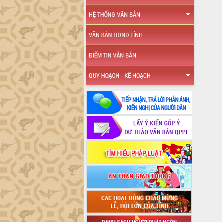
HỆ THỐNG VĂN BẢN
VĂN BẢN HĐND TỈNH
ĐIỂM TIN VĂN BẢN
QUY HOẠCH - KẾ HOẠCH