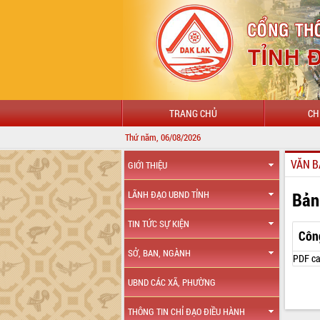
TRANG CHỦ
CH
Thứ năm, 06/08/2026
VĂN B
GIỚI THIỆU
Bản
LÃNH ĐẠO UBND TỈNH
TIN TỨC SỰ KIỆN
Côn
SỞ, BAN, NGÀNH
PDF ca
UBND CÁC XÃ, PHƯỜNG
THÔNG TIN CHỈ ĐẠO ĐIỀU HÀNH