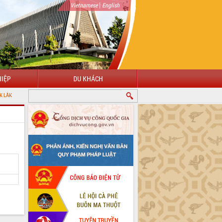
|
Vietnamese
English
IỆP
DU KHÁCH