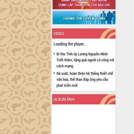
VIDEO
Loading the player...
Bí thư Tỉnh ủy Lương Nguyễn Minh
Triết thăm, tặng quà người có công với
cách mạng
Rà soát, hoàn thiện hệ thống thiết chế
văn hóa, thể thao đáp ứng yêu cầu
phát triển mới
Thường trực HĐND tỉnh Đắk Lắk gặp
mặt Đoàn chuyên gia y tế TP. Hồ Chí
ALBUM ẢNH
Minh
Lễ truy điệu và an táng hài cốt liệt sĩ
tại Nghĩa trang Liệt sĩ xã Sơn Hòa
Bàn giải pháp tháo gỡ khó khăn trong
xuất khẩu sầu riêng và triển khai quy