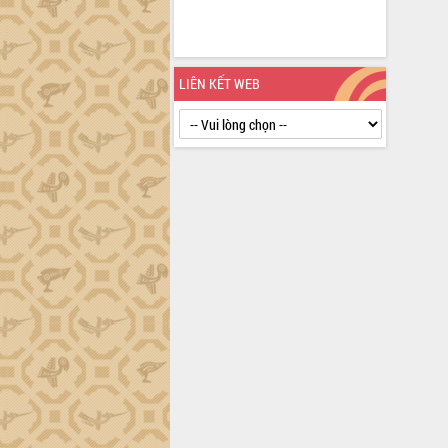
định EUDR
Thứ trưởng Bộ Nông nghiệp và Môi
trường Nguyễn Hoàng Hiệp khảo sát
vùng trồng và doanh nghiệp đóng gói
LIÊN KẾT WEB
sầu riêng tại Đắk Lắk
Trình diễn nghệ thuật chế biến các
món ăn từ sầu riêng
Đắk Lắk công bố Quy hoạch và xúc
tiến đầu tư tỉnh
Ngành cá ngừ Đắk Lắk chủ động thích
ứng để giữ vững thị trường xuất khẩu
Diễn đàn Kinh tế tư nhân Việt Nam đột
phá cơ chế - Hợp tác công tư
Đề án 06 tạo bước ngoặt đột phá trong
cải cách hành chính tỉnh Đắk Lắk
Kết nối tour, đẩy mạnh chuyển đổi số
để phát triển du lịch Đắk Lắk
Khởi động Dự án Đầu tư xây dựng hạ
tầng kỹ thuật Cụm công nghiệp Tân
Tiến