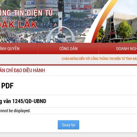
ÍNH QUYỀN
CÔNG DÂN
DOANH NGH
CHÀO MỪNG ĐẾN VỚI CỔNG THÔNG TIN ĐIỆN TỬ TỈNH ĐẮK LẮK
ẢN CHỈ ĐẠO ĐIỀU HÀNH
 PDF
g văn 1245/QĐ-UBND
nnot be displayed.
Quay lại