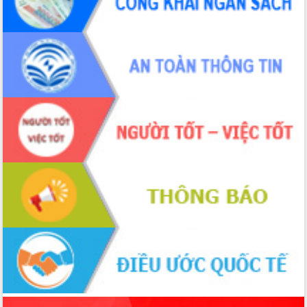
tiến đầu tư tỉnh
Ngành cá ngừ Đắk Lắk chủ động thích
ứng để giữ vững thị trường xuất khẩu
Diễn đàn Kinh tế tư nhân Việt Nam đột
phá cơ chế - Hợp tác công tư
Đề án 06 tạo bước ngoặt đột phá trong
cải cách hành chính tỉnh Đắk Lắk
Kết nối tour, đẩy mạnh chuyển đổi số
để phát triển du lịch Đắk Lắk
Khởi động Dự án Đầu tư xây dựng hạ
tầng kỹ thuật Cụm công nghiệp Tân
Tiến
Gặp mặt các cơ quan báo chí nhân Kỷ
niệm 101 năm Ngày Báo chí Cách
mạng Việt Nam
Đắk Lắk sơ kết 4 năm triển khai thực
hiện Đề án 06 của Chính phủ
Họp báo thông tin về Hội nghị Công bố
Quy hoạch và Xúc tiến đầu tư tỉnh Đắk
Lắk