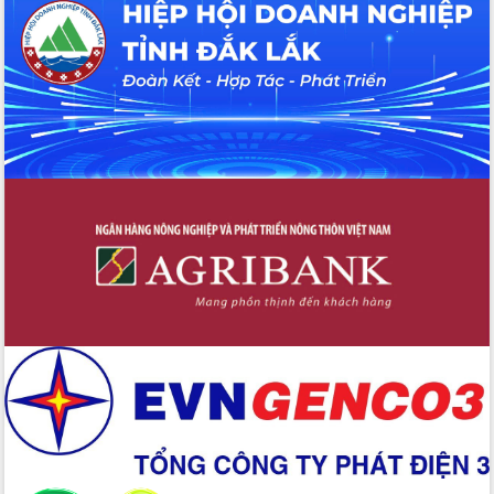
Đắk Lắk”
Tăng cường giám sát, đôn đốc thực
hiện nhiệm vụ quản lý tài sản công
hàng tuần
Tháo gỡ những vướng mắc, đẩy mạnh
công tác cải cách thủ tục hành chính
tại Trung tâm Phục vụ hành chính
công tỉnh
Đắk Lắk: Tôn vinh 46 giải pháp tại Hội
thi Sáng tạo Kỹ thuật 2024 - 2025
Đắk Lắk rà soát, điều chỉnh Đề án 190
về phát triển nuôi trồng thủy sản
Phó Chủ tịch UBND tỉnh Đắk Lắk
Trương Công Thái kiểm tra thực địa
Dự án cao tốc Khánh Hòa - Buôn Ma
Thuột
Định vị cà phê Việt Nam như một “di
sản sống” trong dòng chảy toàn cầu
Xây dựng nông thôn mới: Nâng cao đời
sống người dân từ những mô hình thiết