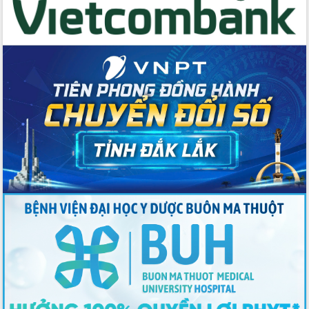
cho trạm y tế cấp xã
Du lịch Đắk Lắk nâng tầm trải nghiệm
du khách thông qua Hệ thống cơ sở dữ
liệu và Bản đồ số
Tập huấn ứng dụng trí tuệ nhân tạo (AI)
trong thương mại điện tử năm 2026
Đoàn đại biểu Quốc hội tỉnh Đắk Lắk
trao đổi thông tin trước Kỳ họp thứ
nhất, Quốc hội khóa XVI
Quyết liệt cải cách hành chính, khơi
thông nguồn lực phát triển
Nâng cao hiệu lực, hiệu quả HĐND
tỉnh thông qua hiện đại hóa hành chính
Xã Ea Phê gắn cải cách hành chính với
chuyển đổi số
Phó Chủ tịch Thường trực UBND tỉnh
Hồ Thị Nguyên Thảo làm việc tại Trung
tâm Phục vụ hành chính công xã Ea
Phê
Xây dựng nền hành chính số đồng
hành cùng nông dân dân, doanh nghiệp