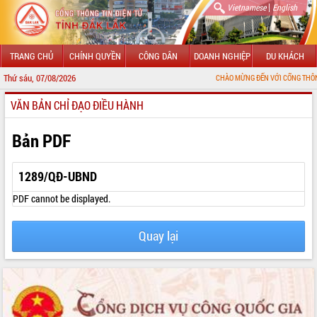
|
Vietnamese
English
TRANG CHỦ
CHÍNH QUYỀN
CÔNG DÂN
DOANH NGHIỆP
DU KHÁCH
Thứ sáu, 07/08/2026
CHÀO MỪNG ĐẾN VỚI CỔNG THÔNG TIN ĐIỆN 
VĂN BẢN CHỈ ĐẠO ĐIỀU HÀNH
GIỚI THIỆU
LÃNH ĐẠO UBND TỈNH
Bản PDF
TIN TỨC SỰ KIỆN
1289/QĐ-UBND
SỞ, BAN, NGÀNH
PDF cannot be displayed.
UBND CÁC XÃ, PHƯỜNG
Quay lại
THÔNG TIN CHỈ ĐẠO ĐIỀU HÀNH
HỆ THỐNG VĂN BẢN
VĂN BẢN HĐND TỈNH