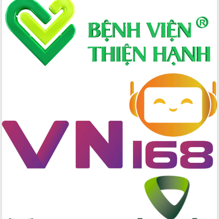
thực
Quyết liệt tháo gỡ vướng mắc, đẩy
nhanh tiến độ các dự án trọng điểm
trong Khu kinh tế Nam Phú Yên
Hòn Yến phát triển du lịch gắn với bảo
tồn biển
Lấy ý kiến điều chỉnh Quy hoạch tỉnh
Đắk Lắk thời kỳ 2021-2030, tầm nhìn
đến năm 2050
Phát động chiến dịch 30 ngày đêm
giải phóng mặt bằng Tuyến đường bộ
ven biển
Đắk Lắk nỗ lực thúc đẩy tăng trưởng
kinh tế từ 10% trở lên trong Quý
II/2026
Đắk Lắk ký kết thỏa thuận hợp tác về
chuyển đổi số giai đoạn 2026 – 2030
với Tập đoàn Bưu chính Viễn thông
Việt Nam
Thứ trưởng Bộ Y tế làm việc với tỉnh
Đắk Lắk về phát triển nhân lực y tế