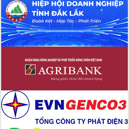
UBND tỉnh họp báo định kỳ tháng 4
năm 2026
Hội thảo khoa học “Giải pháp thúc đẩy
phát triển nền kinh tế xanh tại tỉnh
Đắk Lắk”
Tăng cường giám sát, đôn đốc thực
hiện nhiệm vụ quản lý tài sản công
hàng tuần
Tháo gỡ những vướng mắc, đẩy mạnh
công tác cải cách thủ tục hành chính
tại Trung tâm Phục vụ hành chính
công tỉnh
Đắk Lắk: Tôn vinh 46 giải pháp tại Hội
thi Sáng tạo Kỹ thuật 2024 - 2025
Đắk Lắk rà soát, điều chỉnh Đề án 190
về phát triển nuôi trồng thủy sản
Phó Chủ tịch UBND tỉnh Đắk Lắk
Trương Công Thái kiểm tra thực địa
Dự án cao tốc Khánh Hòa - Buôn Ma
Thuột