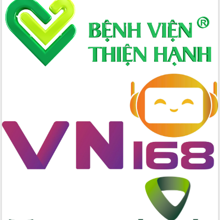
Định vị cà phê Việt Nam như một “di
sản sống” trong dòng chảy toàn cầu
Xây dựng nông thôn mới: Nâng cao đời
sống người dân từ những mô hình thiết
thực
Quyết liệt tháo gỡ vướng mắc, đẩy
nhanh tiến độ các dự án trọng điểm
trong Khu kinh tế Nam Phú Yên
Hòn Yến phát triển du lịch gắn với bảo
tồn biển
Lấy ý kiến điều chỉnh Quy hoạch tỉnh
Đắk Lắk thời kỳ 2021-2030, tầm nhìn
đến năm 2050
Phát động chiến dịch 30 ngày đêm
giải phóng mặt bằng Tuyến đường bộ
ven biển
Đắk Lắk nỗ lực thúc đẩy tăng trưởng
kinh tế từ 10% trở lên trong Quý
II/2026
Đắk Lắk ký kết thỏa thuận hợp tác về
chuyển đổi số giai đoạn 2026 – 2030