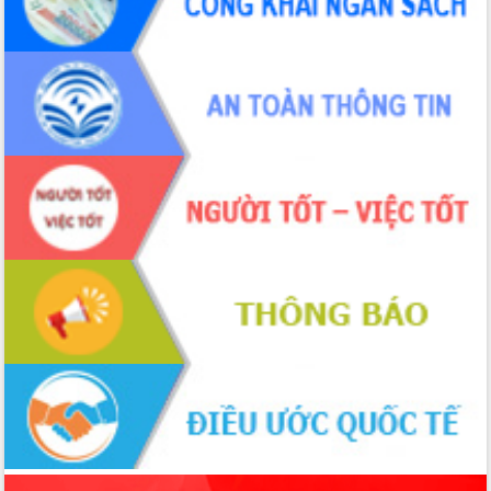
sầu riêng tại Đắk Lắk
Trình diễn nghệ thuật chế biến các
món ăn từ sầu riêng
Đắk Lắk công bố Quy hoạch và xúc
tiến đầu tư tỉnh
Ngành cá ngừ Đắk Lắk chủ động thích
ứng để giữ vững thị trường xuất khẩu
Diễn đàn Kinh tế tư nhân Việt Nam đột
phá cơ chế - Hợp tác công tư
Đề án 06 tạo bước ngoặt đột phá trong
cải cách hành chính tỉnh Đắk Lắk
Kết nối tour, đẩy mạnh chuyển đổi số
để phát triển du lịch Đắk Lắk
Khởi động Dự án Đầu tư xây dựng hạ
tầng kỹ thuật Cụm công nghiệp Tân
Tiến
Gặp mặt các cơ quan báo chí nhân Kỷ
niệm 101 năm Ngày Báo chí Cách
mạng Việt Nam
Đắk Lắk sơ kết 4 năm triển khai thực