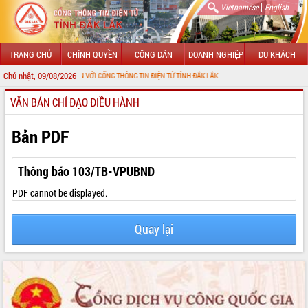
|
Vietnamese
English
TRANG CHỦ
CHÍNH QUYỀN
CÔNG DÂN
DOANH NGHIỆP
DU KHÁCH
Chủ nhật, 09/08/2026
HÀO MỪNG ĐẾN VỚI CỔNG THÔNG TIN ĐIỆN TỬ TỈNH ĐẮK LẮK
VĂN BẢN CHỈ ĐẠO ĐIỀU HÀNH
GIỚI THIỆU
LÃNH ĐẠO UBND TỈNH
Bản PDF
TIN TỨC SỰ KIỆN
Thông báo 103/TB-VPUBND
SỞ, BAN, NGÀNH
PDF cannot be displayed.
UBND CÁC XÃ, PHƯỜNG
Quay lại
THÔNG TIN CHỈ ĐẠO ĐIỀU HÀNH
HỆ THỐNG VĂN BẢN
VĂN BẢN HĐND TỈNH