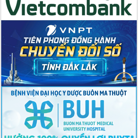
với Tập đoàn Bưu chính Viễn thông
Việt Nam
Thứ trưởng Bộ Y tế làm việc với tỉnh
Đắk Lắk về phát triển nhân lực y tế
cho trạm y tế cấp xã
Du lịch Đắk Lắk nâng tầm trải nghiệm
du khách thông qua Hệ thống cơ sở dữ
liệu và Bản đồ số
Tập huấn ứng dụng trí tuệ nhân tạo (AI)
trong thương mại điện tử năm 2026
Đoàn đại biểu Quốc hội tỉnh Đắk Lắk
trao đổi thông tin trước Kỳ họp thứ
nhất, Quốc hội khóa XVI
Quyết liệt cải cách hành chính, khơi
thông nguồn lực phát triển
Nâng cao hiệu lực, hiệu quả HĐND
tỉnh thông qua hiện đại hóa hành chính
Xã Ea Phê gắn cải cách hành chính với
chuyển đổi số
Phó Chủ tịch Thường trực UBND tỉnh