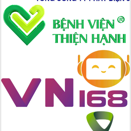
Định vị cà phê Việt Nam như một “di
sản sống” trong dòng chảy toàn cầu
Xây dựng nông thôn mới: Nâng cao đời
sống người dân từ những mô hình thiết
thực
Quyết liệt tháo gỡ vướng mắc, đẩy
nhanh tiến độ các dự án trọng điểm
trong Khu kinh tế Nam Phú Yên
Hòn Yến phát triển du lịch gắn với bảo
tồn biển
Lấy ý kiến điều chỉnh Quy hoạch tỉnh
Đắk Lắk thời kỳ 2021-2030, tầm nhìn
đến năm 2050
Phát động chiến dịch 30 ngày đêm
giải phóng mặt bằng Tuyến đường bộ
ven biển
Đắk Lắk nỗ lực thúc đẩy tăng trưởng
kinh tế từ 10% trở lên trong Quý
II/2026
Đắk Lắk ký kết thỏa thuận hợp tác về
chuyển đổi số giai đoạn 2026 – 2030