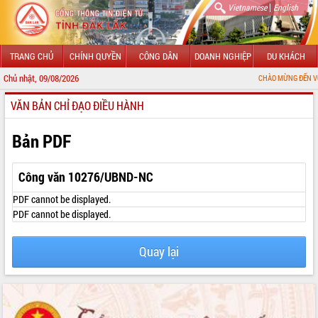
|
Vietnamese
English
TRANG CHỦ
CHÍNH QUYỀN
CÔNG DÂN
DOANH NGHIỆP
DU KHÁCH
Chủ nhật, 09/08/2026
CHÀO MỪNG ĐẾN VỚI CỔNG THÔ
VĂN BẢN CHỈ ĐẠO ĐIỀU HÀNH
GIỚI THIỆU
LÃNH ĐẠO UBND TỈNH
Bản PDF
TIN TỨC SỰ KIỆN
Công văn 10276/UBND-NC
SỞ, BAN, NGÀNH
PDF cannot be displayed.
PDF cannot be displayed.
UBND CÁC XÃ, PHƯỜNG
Quay lại
THÔNG TIN CHỈ ĐẠO ĐIỀU HÀNH
HỆ THỐNG VĂN BẢN
VĂN BẢN HĐND TỈNH