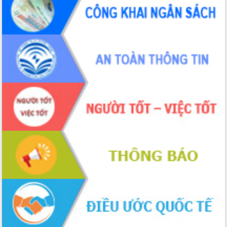
sầu riêng tại Đắk Lắk
Trình diễn nghệ thuật chế biến các
món ăn từ sầu riêng
Đắk Lắk công bố Quy hoạch và xúc
tiến đầu tư tỉnh
Ngành cá ngừ Đắk Lắk chủ động thích
ứng để giữ vững thị trường xuất khẩu
Diễn đàn Kinh tế tư nhân Việt Nam đột
phá cơ chế - Hợp tác công tư
Đề án 06 tạo bước ngoặt đột phá trong
cải cách hành chính tỉnh Đắk Lắk
Kết nối tour, đẩy mạnh chuyển đổi số
để phát triển du lịch Đắk Lắk
Khởi động Dự án Đầu tư xây dựng hạ
tầng kỹ thuật Cụm công nghiệp Tân
Tiến
Gặp mặt các cơ quan báo chí nhân Kỷ
niệm 101 năm Ngày Báo chí Cách
mạng Việt Nam
Đắk Lắk sơ kết 4 năm triển khai thực