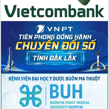
với Tập đoàn Bưu chính Viễn thông
Việt Nam
Thứ trưởng Bộ Y tế làm việc với tỉnh
Đắk Lắk về phát triển nhân lực y tế
cho trạm y tế cấp xã
Du lịch Đắk Lắk nâng tầm trải nghiệm
du khách thông qua Hệ thống cơ sở dữ
liệu và Bản đồ số
Tập huấn ứng dụng trí tuệ nhân tạo (AI)
trong thương mại điện tử năm 2026
Đoàn đại biểu Quốc hội tỉnh Đắk Lắk
trao đổi thông tin trước Kỳ họp thứ
nhất, Quốc hội khóa XVI
Quyết liệt cải cách hành chính, khơi
thông nguồn lực phát triển
Nâng cao hiệu lực, hiệu quả HĐND
tỉnh thông qua hiện đại hóa hành chính
Xã Ea Phê gắn cải cách hành chính với
chuyển đổi số
Phó Chủ tịch Thường trực UBND tỉnh