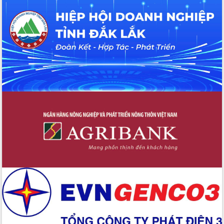
UBND tỉnh họp báo định kỳ tháng 4
năm 2026
Hội thảo khoa học “Giải pháp thúc đẩy
phát triển nền kinh tế xanh tại tỉnh
Đắk Lắk”
Tăng cường giám sát, đôn đốc thực
hiện nhiệm vụ quản lý tài sản công
hàng tuần
Tháo gỡ những vướng mắc, đẩy mạnh
công tác cải cách thủ tục hành chính
tại Trung tâm Phục vụ hành chính
công tỉnh
Đắk Lắk: Tôn vinh 46 giải pháp tại Hội
thi Sáng tạo Kỹ thuật 2024 - 2025
Đắk Lắk rà soát, điều chỉnh Đề án 190
về phát triển nuôi trồng thủy sản
Phó Chủ tịch UBND tỉnh Đắk Lắk
Trương Công Thái kiểm tra thực địa
Dự án cao tốc Khánh Hòa - Buôn Ma
Thuột