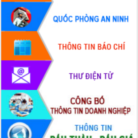
Hội thảo góp ý hồ sơ điều chỉnh quy
hoạch tỉnh Đắk Lắk thời kỳ 2021-2030,
tầm nhìn đến năm 2050
Nâng cao hiệu quả hoạt động của các
doanh nghiệp nhà nước
Hội nghị triển khai kết nối mạng
truyền số liệu chuyên dùng phục vụ cơ
quan Đảng, Nhà nước
Lễ phát động chuỗi hoạt động chung
tay làm sạch môi trường
Xã Ea Kar bước chuyển mình trong
công tác cải cách hành chính mô hình
mới
UBND tỉnh họp báo định kỳ tháng 4
năm 2026
Hội thảo khoa học “Giải pháp thúc đẩy
phát triển nền kinh tế xanh tại tỉnh
Đắk Lắk”
Tăng cường giám sát, đôn đốc thực
hiện nhiệm vụ quản lý tài sản công
hàng tuần