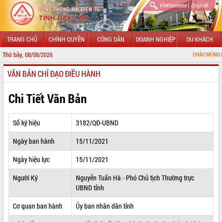
|
Vietnamese
English
TRANG CHỦ
CHÍNH QUYỀN
CÔNG DÂN
DOANH NGHIỆP
DU KHÁCH
Thứ bảy, 08/08/2026
CHÀO MỪNG ĐẾN VỚI CỔNG 
VĂN BẢN CHỈ ĐẠO ĐIỀU HÀNH
GIỚI THIỆU
LÃNH ĐẠO UBND TỈNH
Chi Tiết Văn Bản
TIN TỨC SỰ KIỆN
Số ký hiệu
3182/QĐ-UBND
SỞ, BAN, NGÀNH
Ngày ban hành
15/11/2021
UBND CÁC XÃ, PHƯỜNG
Ngày hiệu lực
15/11/2021
THÔNG TIN CHỈ ĐẠO ĐIỀU HÀNH
Người Ký
Nguyễn Tuấn Hà - Phó Chủ tịch Thường trực
UBND tỉnh
HỆ THỐNG VĂN BẢN
Cơ quan ban hành
Ủy ban nhân dân tỉnh
VĂN BẢN HĐND TỈNH