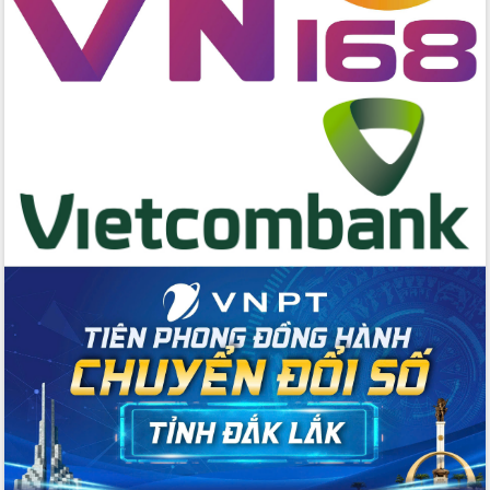
hai con số trong năm 2026
Tổ chức trang trọng Lễ hội Đền thờ
Lương Văn Chánh năm 2026
Phó Bí thư Tỉnh ủy Đắk Lắk Đỗ Hữu
Huy giữ chức Bí thư Đảng ủy Ủy Ban
Nhân dân tỉnh
Bệnh án điện tử thúc đẩy chuyển đổi
số y tế tại Đắk Lắk
Chuyển đổi số thư viện: Mở rộng
không gian tri thức trong thời đại số
Đánh giá, rút kinh nghiệm công tác tổ
chức diễn tập trước ngày bầu cử
Chương trình “Gặp gỡ hữu nghị –
Friendship Meeting New Year 2026”
Bầu cử Quốc hội và HĐND: Cử tri Đắk
Lắk gửi gắm niềm tin, kỳ vọng vào lá
phiếu
Đắk Lắk sẵn sàng các điều kiện cho
Ngày hội bầu cử đại biểu Quốc hội
khóa XVI và HĐND các cấp nhiệm kỳ