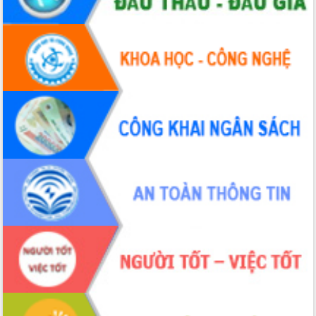
Tháo gỡ những vướng mắc, đẩy mạnh
công tác cải cách thủ tục hành chính
tại Trung tâm Phục vụ hành chính
công tỉnh
Đắk Lắk: Tôn vinh 46 giải pháp tại Hội
thi Sáng tạo Kỹ thuật 2024 - 2025
Đắk Lắk rà soát, điều chỉnh Đề án 190
về phát triển nuôi trồng thủy sản
Phó Chủ tịch UBND tỉnh Đắk Lắk
Trương Công Thái kiểm tra thực địa
Dự án cao tốc Khánh Hòa - Buôn Ma
Thuột
Định vị cà phê Việt Nam như một “di
sản sống” trong dòng chảy toàn cầu
Xây dựng nông thôn mới: Nâng cao đời
sống người dân từ những mô hình thiết
thực
Quyết liệt tháo gỡ vướng mắc, đẩy
nhanh tiến độ các dự án trọng điểm
trong Khu kinh tế Nam Phú Yên