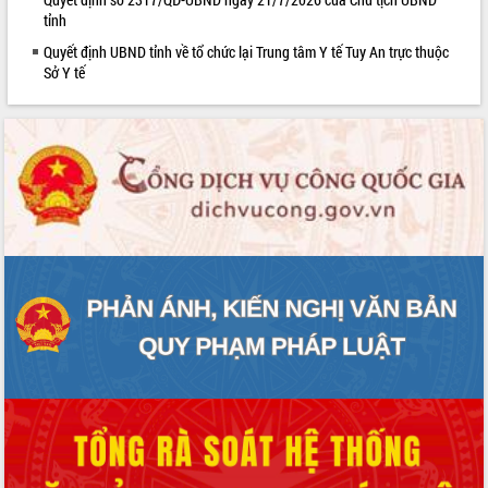
phát triển mới
tỉnh
Thường trực HĐND tỉnh Đắk Lắk gặp
Quyết định UBND tỉnh về tổ chức lại Trung tâm Y tế Tuy An trực thuộc
mặt Đoàn chuyên gia y tế TP. Hồ Chí
Sở Y tế
Minh
Lễ truy điệu và an táng hài cốt liệt sĩ
tại Nghĩa trang Liệt sĩ xã Sơn Hòa
Bàn giải pháp tháo gỡ khó khăn trong
xuất khẩu sầu riêng và triển khai quy
định EUDR
Thứ trưởng Bộ Nông nghiệp và Môi
trường Nguyễn Hoàng Hiệp khảo sát
vùng trồng và doanh nghiệp đóng gói
sầu riêng tại Đắk Lắk
Trình diễn nghệ thuật chế biến các
món ăn từ sầu riêng
Đắk Lắk công bố Quy hoạch và xúc
tiến đầu tư tỉnh
Ngành cá ngừ Đắk Lắk chủ động thích
ứng để giữ vững thị trường xuất khẩu
Diễn đàn Kinh tế tư nhân Việt Nam đột