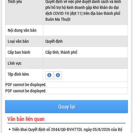
Trích yếu
Quyết định về việc phê duyệt danh sách và kinh
phí hỗ trợ hộ kinh doanh gặp khó khăn do đại
ĐIỂM TIN VĂN BẢN
dịch COVID-19 (đợt 11) trên địa bàn thành phố
Buôn Ma Thuột
QUY HOẠCH - KẾ HOẠCH
Nội dung văn bản
Loại văn bản
Quyết định
Cấp ban hành
Cấp tỉnh, thành phố
Lĩnh vực
Tệp đính kèm
PDF cannot be displayed.
PDF cannot be displayed.
Quay lại
Văn bản liên quan
Triển khai Quyết định số 2044/QĐ-BVHTTDL ngày 05/8/2026 của Bộ