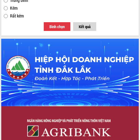
Trung bình
Tập huấn ứng dụng trí tuệ nhân tạo (AI)
Kém
trong thương mại điện tử năm 2026
Rất kém
Đoàn đại biểu Quốc hội tỉnh Đắk Lắk
trao đổi thông tin trước Kỳ họp thứ
Bình chọn
Kết quả
nhất, Quốc hội khóa XVI
Quyết liệt cải cách hành chính, khơi
thông nguồn lực phát triển
Nâng cao hiệu lực, hiệu quả HĐND
tỉnh thông qua hiện đại hóa hành chính
Xã Ea Phê gắn cải cách hành chính với
chuyển đổi số
Phó Chủ tịch Thường trực UBND tỉnh
Hồ Thị Nguyên Thảo làm việc tại Trung
tâm Phục vụ hành chính công xã Ea
Phê
Xây dựng nền hành chính số đồng
hành cùng nông dân dân, doanh nghiệp
Giai đoạn 2026-2030, Đắk Lắk phấn
đấu có 77% xã đạt chuẩn nông thôn
mới