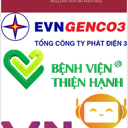
Chuyển đổi số 'mở đường' cho nông
nghiệp Đắk Lắk tăng trưởng bứt phá
Triển khai đồng bộ đo đạc, lập hồ sơ
địa chính, hoàn thiện cơ sở dữ liệu đất
đai
Ứng dụng sinh trắc học - Bước tiến
trong hành trình chuyển đổi số tại Đắk
Lắk
Đắk Lắk nâng cao hiệu quả công tác
Đảng từ Sổ tay đảng viên điện tử
Đắk Lắk đẩy mạnh nuôi biển công
nghệ, hướng tới phát triển thủy sản
bền vững
Tập huấn nâng cao năng lực triển khai
chuyển đổi số cho cán bộ, công chức
cấp xã
Đắk Lắk phát động hưởng ứng Ngày
Quyền của người tiêu dùng Việt Nam
2026
Đẩy mạnh cải cách hành chính, quyết
tâm đạt được mục tiêu tăng trưởng