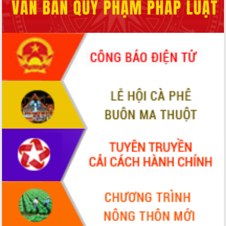
phá cơ chế - Hợp tác công tư
Đề án 06 tạo bước ngoặt đột phá trong
cải cách hành chính tỉnh Đắk Lắk
Kết nối tour, đẩy mạnh chuyển đổi số
để phát triển du lịch Đắk Lắk
Khởi động Dự án Đầu tư xây dựng hạ
tầng kỹ thuật Cụm công nghiệp Tân
Tiến
Gặp mặt các cơ quan báo chí nhân Kỷ
niệm 101 năm Ngày Báo chí Cách
mạng Việt Nam
Đắk Lắk sơ kết 4 năm triển khai thực
hiện Đề án 06 của Chính phủ
Họp báo thông tin về Hội nghị Công bố
Quy hoạch và Xúc tiến đầu tư tỉnh Đắk
Lắk
Khơi thông điểm nghẽn, đẩy nhanh
giải ngân vốn khắc phục thiên tai
HĐND tỉnh thông qua điều chỉnh Quy
hoạch tỉnh thời kỳ 2021-2030