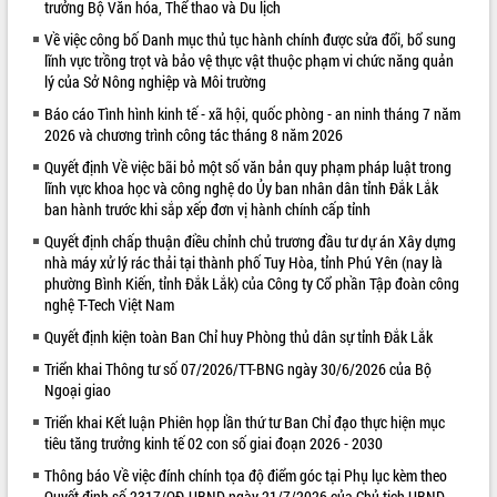
trưởng Bộ Văn hóa, Thể thao và Du lịch
VIDEO
Về việc công bố Danh mục thủ tục hành chính được sửa đổi, bổ sung
lĩnh vực trồng trọt và bảo vệ thực vật thuộc phạm vi chức năng quản
Loading the player...
lý của Sở Nông nghiệp và Môi trường
Khám bệnh, cấp phát thuốc miễn phí
Báo cáo Tình hình kinh tế - xã hội, quốc phòng - an ninh tháng 7 năm
và tặng quà người dân xã Cư Pui
2026 và chương trình công tác tháng 8 năm 2026
Hội nghị UBND tỉnh Đắk Lắk thường kỳ
Quyết định Về việc bãi bỏ một số văn bản quy phạm pháp luật trong
tháng 7/2026
lĩnh vực khoa học và công nghệ do Ủy ban nhân dân tỉnh Đắk Lắk
Lễ truy tặng danh hiệu “Bà Mẹ Việt
ban hành trước khi sắp xếp đơn vị hành chính cấp tỉnh
Nam Anh hùng” và trao Huân chương
Quyết định chấp thuận điều chỉnh chủ trương đầu tư dự án Xây dựng
Lao động
nhà máy xử lý rác thải tại thành phố Tuy Hòa, tỉnh Phú Yên (nay là
ALBUM ẢNH
UBND tỉnh Đắk Lắk triển khai nhiệm
phường Bình Kiến, tỉnh Đắk Lắk) của Công ty Cổ phần Tập đoàn công
vụ 6 tháng cuối năm 2026
nghệ T-Tech Việt Nam
Kỳ họp thứ Hai, Hội đồng nhân dân
Quyết định kiện toàn Ban Chỉ huy Phòng thủ dân sự tỉnh Đắk Lắk
tỉnh khóa XI quyết nghị nhiều nội dung
Triển khai Thông tư số 07/2026/TT-BNG ngày 30/6/2026 của Bộ
quan trọng
Ngoại giao
Bí thư Tỉnh ủy Lương Nguyễn Minh
Triển khai Kết luận Phiên họp lần thứ tư Ban Chỉ đạo thực hiện mục
Triết thăm, tặng quà người có công với
tiêu tăng trưởng kinh tế 02 con số giai đoạn 2026 - 2030
cách mạng
Rà soát, hoàn thiện hệ thống thiết chế
Thông báo Về việc đính chính tọa độ điểm góc tại Phụ lục kèm theo
văn hóa, thể thao đáp ứng yêu cầu
LIÊN KẾT WEB
Quyết định số 2317/QĐ-UBND ngày 21/7/2026 của Chủ tịch UBND