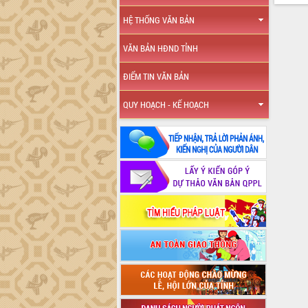
HỆ THỐNG VĂN BẢN
VĂN BẢN HĐND TỈNH
ĐIỂM TIN VĂN BẢN
QUY HOẠCH - KẾ HOẠCH