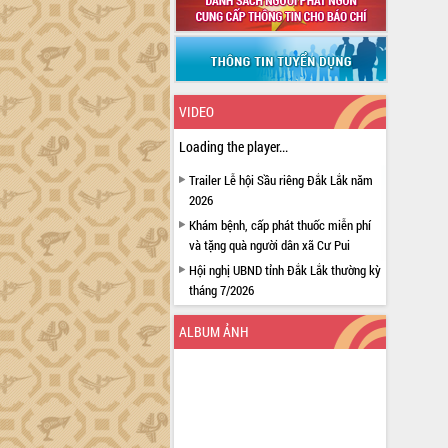
VIDEO
Loading the player...
Trailer Lễ hội Sầu riêng Đắk Lắk năm
2026
Khám bệnh, cấp phát thuốc miễn phí
và tặng quà người dân xã Cư Pui
Hội nghị UBND tỉnh Đắk Lắk thường kỳ
tháng 7/2026
Lễ truy tặng danh hiệu “Bà Mẹ Việt
ALBUM ẢNH
Nam Anh hùng” và trao Huân chương
Lao động
UBND tỉnh Đắk Lắk triển khai nhiệm
vụ 6 tháng cuối năm 2026
Kỳ họp thứ Hai, Hội đồng nhân dân
tỉnh khóa XI quyết nghị nhiều nội dung