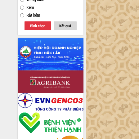
Kém
Rất kém
Bình chọn
Kết quả