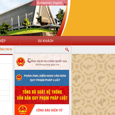
|
Vietnamese
English
IỆP
DU KHÁCH
 TỬ TỈNH ĐẮK LẮK