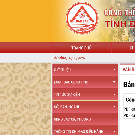
TRANG CHỦ
CH
Chủ nhật, 09/08/2026
VĂN B
GIỚI THIỆU
Bản
LÃNH ĐẠO UBND TỈNH
TIN TỨC SỰ KIỆN
Côn
SỞ, BAN, NGÀNH
PDF ca
PDF ca
UBND CÁC XÃ, PHƯỜNG
THÔNG TIN CHỈ ĐẠO ĐIỀU HÀNH