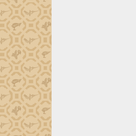
món ăn từ sầu riêng
Đắk Lắk công bố Quy hoạch và xúc
tiến đầu tư tỉnh
Ngành cá ngừ Đắk Lắk chủ động thích
ứng để giữ vững thị trường xuất khẩu
Diễn đàn Kinh tế tư nhân Việt Nam đột
phá cơ chế - Hợp tác công tư
Đề án 06 tạo bước ngoặt đột phá trong
cải cách hành chính tỉnh Đắk Lắk
Kết nối tour, đẩy mạnh chuyển đổi số
để phát triển du lịch Đắk Lắk
Khởi động Dự án Đầu tư xây dựng hạ
tầng kỹ thuật Cụm công nghiệp Tân
Tiến
Gặp mặt các cơ quan báo chí nhân Kỷ
niệm 101 năm Ngày Báo chí Cách
mạng Việt Nam
Đắk Lắk sơ kết 4 năm triển khai thực
hiện Đề án 06 của Chính phủ
Họp báo thông tin về Hội nghị Công bố