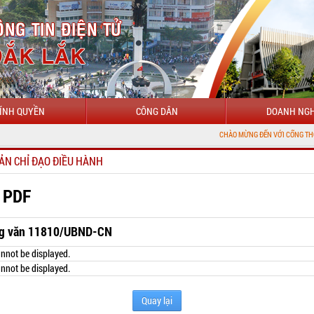
ÍNH QUYỀN
CÔNG DÂN
DOANH NGH
CHÀO MỪNG ĐẾN VỚI CỔNG THÔNG TIN ĐIỆN
ẢN CHỈ ĐẠO ĐIỀU HÀNH
 PDF
g văn 11810/UBND-CN
nnot be displayed.
nnot be displayed.
Quay lại