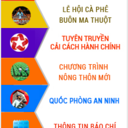
VIDEO
Không có file video nào để phát.
ALBUM ẢNH
LIÊN KẾT WEB