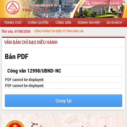
|
Vietnamese
English
TRANG CHỦ
CHÍNH QUYỀN
CÔNG DÂN
DOANH NGHIỆP
DU KHÁCH
Thứ sáu, 07/08/2026
MỪNG ĐẾN VỚI CỔNG THÔNG TIN ĐIỆN TỬ TỈNH ĐẮK LẮK
VĂN BẢN CHỈ ĐẠO ĐIỀU HÀNH
GIỚI THIỆU
LÃNH ĐẠO UBND TỈNH
Bản PDF
TIN TỨC SỰ KIỆN
Công văn 12998/UBND-NC
SỞ, BAN, NGÀNH
PDF cannot be displayed.
PDF cannot be displayed.
UBND CÁC XÃ, PHƯỜNG
Quay lại
THÔNG TIN CHỈ ĐẠO ĐIỀU HÀNH
HỆ THỐNG VĂN BẢN
VĂN BẢN HĐND TỈNH