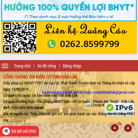
Toggle
Trang chủ
Sơ đồ cổng
Đăng nhập
navigation
CỔNG THÔNG TIN ĐIỆN TỬ TỈNH ĐẮK LẮK
Giấy phép số 99/GP-TTĐT do Cục QL Phát thanh Truyền hình và Thông tin Điện tử cấp
ngày 14/05/2010
banbientap@daklak.gov.vn hoặc congttdtdaklak@gmail.com
Cơ quan chủ quản: Ủy ban nhân dân tỉnh Đắk Lắk
Cơ quan thường trực: Văn phòng UBND tỉnh - 09 Lê Duẩn - P.Buôn Ma Thuột - Đắk Lắk.
SĐT:
0262.859.9699
Email:
Ghi rõ nguồn tin "http://daklak.gov.vn" khi phát hành lại các thông tin từ Cổng TTĐT
này
Đã kết nối EMC