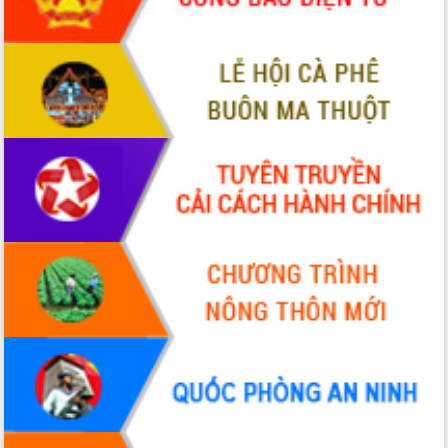
sầu riêng tại Đắk Lắk
Trình diễn nghệ thuật chế biến các
món ăn từ sầu riêng
Đắk Lắk công bố Quy hoạch và xúc
tiến đầu tư tỉnh
Ngành cá ngừ Đắk Lắk chủ động thích
ứng để giữ vững thị trường xuất khẩu
Diễn đàn Kinh tế tư nhân Việt Nam đột
phá cơ chế - Hợp tác công tư
Đề án 06 tạo bước ngoặt đột phá trong
cải cách hành chính tỉnh Đắk Lắk
Kết nối tour, đẩy mạnh chuyển đổi số
để phát triển du lịch Đắk Lắk
Khởi động Dự án Đầu tư xây dựng hạ
tầng kỹ thuật Cụm công nghiệp Tân
Tiến
Gặp mặt các cơ quan báo chí nhân Kỷ
niệm 101 năm Ngày Báo chí Cách
mạng Việt Nam
Đắk Lắk sơ kết 4 năm triển khai thực