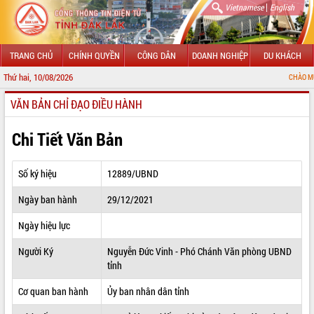
|
Vietnamese
English
TRANG CHỦ
CHÍNH QUYỀN
CÔNG DÂN
DOANH NGHIỆP
DU KHÁCH
Thứ hai, 10/08/2026
CHÀO MỪNG ĐẾN VỚI 
VĂN BẢN CHỈ ĐẠO ĐIỀU HÀNH
GIỚI THIỆU
LÃNH ĐẠO UBND TỈNH
Chi Tiết Văn Bản
TIN TỨC SỰ KIỆN
Số ký hiệu
12889/UBND
SỞ, BAN, NGÀNH
Ngày ban hành
29/12/2021
UBND CÁC XÃ, PHƯỜNG
Ngày hiệu lực
THÔNG TIN CHỈ ĐẠO ĐIỀU HÀNH
Người Ký
Nguyễn Đức Vinh - Phó Chánh Văn phòng UBND
tỉnh
HỆ THỐNG VĂN BẢN
Cơ quan ban hành
Ủy ban nhân dân tỉnh
VĂN BẢN HĐND TỈNH