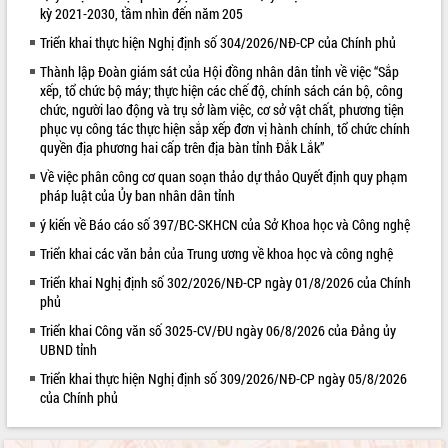
kỳ 2021-2030, tầm nhìn đến năm 205
VIDEO
Triển khai thực hiện Nghị định số 304/2026/NĐ-CP của Chính phủ
Thành lập Đoàn giám sát của Hội đồng nhân dân tỉnh về việc “Sắp
xếp, tổ chức bộ máy; thực hiện các chế độ, chính sách cán bộ, công
chức, người lao động và trụ sở làm việc, cơ sở vật chất, phương tiện
phục vụ công tác thực hiện sắp xếp đơn vị hành chính, tổ chức chính
quyền địa phương hai cấp trên địa bàn tỉnh Đắk Lắk”
Về việc phân công cơ quan soạn thảo dự thảo Quyết định quy phạm
pháp luật của Ủy ban nhân dân tỉnh
ý kiến về Báo cáo số 397/BC-SKHCN của Sở Khoa học và Công nghệ
Trailer Lễ hội Sầu riêng Đắk Lắk năm
2026
Triển khai các văn bản của Trung ương về khoa học và công nghệ
Khám bệnh, cấp phát thuốc miễn phí
Triển khai Nghị định số 302/2026/NĐ-CP ngày 01/8/2026 của Chính
và tặng quà người dân xã Cư Pui
phủ
Hội nghị UBND tỉnh Đắk Lắk thường kỳ
Triển khai Công văn số 3025-CV/ĐU ngày 06/8/2026 của Đảng ủy
tháng 7/2026
UBND tỉnh
Lễ truy tặng danh hiệu “Bà Mẹ Việt
ALBUM ẢNH
Triển khai thực hiện Nghị định số 309/2026/NĐ-CP ngày 05/8/2026
Nam Anh hùng” và trao Huân chương
của Chính phủ
Lao động
UBND tỉnh Đắk Lắk triển khai nhiệm
vụ 6 tháng cuối năm 2026