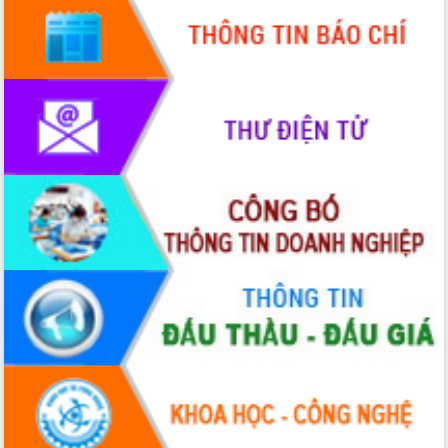
hiện Đề án 06 của Chính phủ
Họp báo thông tin về Hội nghị Công bố
Quy hoạch và Xúc tiến đầu tư tỉnh Đắk
Lắk
Khơi thông điểm nghẽn, đẩy nhanh
giải ngân vốn khắc phục thiên tai
HĐND tỉnh thông qua điều chỉnh Quy
hoạch tỉnh thời kỳ 2021-2030
Hội thảo góp ý hồ sơ điều chỉnh quy
hoạch tỉnh Đắk Lắk thời kỳ 2021-2030,
tầm nhìn đến năm 2050
Nâng cao hiệu quả hoạt động của các
doanh nghiệp nhà nước
Hội nghị triển khai kết nối mạng
truyền số liệu chuyên dùng phục vụ cơ
quan Đảng, Nhà nước
Lễ phát động chuỗi hoạt động chung
tay làm sạch môi trường
Xã Ea Kar bước chuyển mình trong
công tác cải cách hành chính mô hình
mới