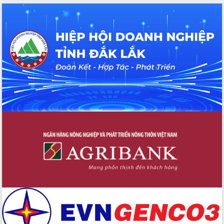
với Tập đoàn Bưu chính Viễn thông
Việt Nam
Thứ trưởng Bộ Y tế làm việc với tỉnh
Đắk Lắk về phát triển nhân lực y tế
cho trạm y tế cấp xã
Du lịch Đắk Lắk nâng tầm trải nghiệm
du khách thông qua Hệ thống cơ sở dữ
liệu và Bản đồ số
Tập huấn ứng dụng trí tuệ nhân tạo (AI)
trong thương mại điện tử năm 2026
Đoàn đại biểu Quốc hội tỉnh Đắk Lắk
trao đổi thông tin trước Kỳ họp thứ
nhất, Quốc hội khóa XVI
Quyết liệt cải cách hành chính, khơi
thông nguồn lực phát triển
Nâng cao hiệu lực, hiệu quả HĐND
tỉnh thông qua hiện đại hóa hành chính
Xã Ea Phê gắn cải cách hành chính với
chuyển đổi số
Phó Chủ tịch Thường trực UBND tỉnh