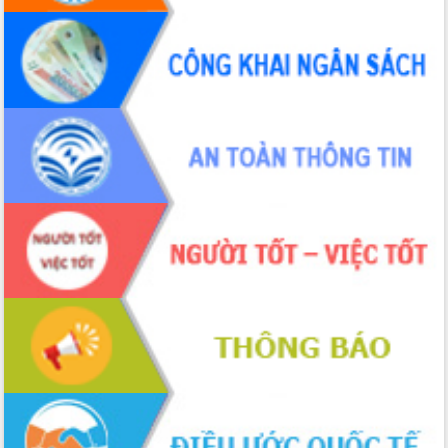
UBND tỉnh họp báo định kỳ tháng 4
năm 2026
Hội thảo khoa học “Giải pháp thúc đẩy
phát triển nền kinh tế xanh tại tỉnh
Đắk Lắk”
Tăng cường giám sát, đôn đốc thực
hiện nhiệm vụ quản lý tài sản công
hàng tuần
Tháo gỡ những vướng mắc, đẩy mạnh
công tác cải cách thủ tục hành chính
tại Trung tâm Phục vụ hành chính
công tỉnh
Đắk Lắk: Tôn vinh 46 giải pháp tại Hội
thi Sáng tạo Kỹ thuật 2024 - 2025
Đắk Lắk rà soát, điều chỉnh Đề án 190
về phát triển nuôi trồng thủy sản
Phó Chủ tịch UBND tỉnh Đắk Lắk
Trương Công Thái kiểm tra thực địa
Dự án cao tốc Khánh Hòa - Buôn Ma
Thuột