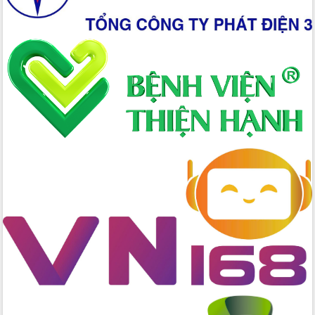
Hồ Thị Nguyên Thảo làm việc tại Trung
tâm Phục vụ hành chính công xã Ea
Phê
Xây dựng nền hành chính số đồng
hành cùng nông dân dân, doanh nghiệp
Giai đoạn 2026-2030, Đắk Lắk phấn
đấu có 77% xã đạt chuẩn nông thôn
mới
Chuyển đổi số 'mở đường' cho nông
nghiệp Đắk Lắk tăng trưởng bứt phá
Triển khai đồng bộ đo đạc, lập hồ sơ
địa chính, hoàn thiện cơ sở dữ liệu đất
đai
Ứng dụng sinh trắc học - Bước tiến
trong hành trình chuyển đổi số tại Đắk
Lắk
Đắk Lắk nâng cao hiệu quả công tác
Đảng từ Sổ tay đảng viên điện tử
Đắk Lắk đẩy mạnh nuôi biển công
nghệ, hướng tới phát triển thủy sản
bền vững