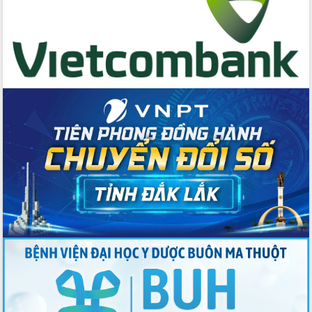
Tập huấn nâng cao năng lực triển khai
chuyển đổi số cho cán bộ, công chức
cấp xã
Đắk Lắk phát động hưởng ứng Ngày
Quyền của người tiêu dùng Việt Nam
2026
Đẩy mạnh cải cách hành chính, quyết
tâm đạt được mục tiêu tăng trưởng
hai con số trong năm 2026
Tổ chức trang trọng Lễ hội Đền thờ
Lương Văn Chánh năm 2026
Phó Bí thư Tỉnh ủy Đắk Lắk Đỗ Hữu
Huy giữ chức Bí thư Đảng ủy Ủy Ban
Nhân dân tỉnh
Bệnh án điện tử thúc đẩy chuyển đổi
số y tế tại Đắk Lắk
Chuyển đổi số thư viện: Mở rộng
không gian tri thức trong thời đại số
Đánh giá, rút kinh nghiệm công tác tổ
chức diễn tập trước ngày bầu cử