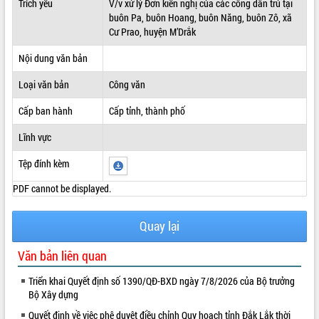
Trích yếu
V/v xử lý Đơn kiến nghị của các công dân trú tại
buôn Pa, buôn Hoang, buôn Năng, buôn Zô, xã
ĐIỂM TIN VĂN BẢN
Cư Prao, huyện M’Drắk
QUY HOẠCH - KẾ HOẠCH
Nội dung văn bản
Loại văn bản
Công văn
Cấp ban hành
Cấp tỉnh, thành phố
Lĩnh vực
Tệp đính kèm
PDF cannot be displayed.
Quay lại
Văn bản liên quan
Triển khai Quyết định số 1390/QĐ-BXD ngày 7/8/2026 của Bộ trưởng
Bộ Xây dựng
Quyết định về việc phê duyệt điều chỉnh Quy hoạch tỉnh Đắk Lắk thời