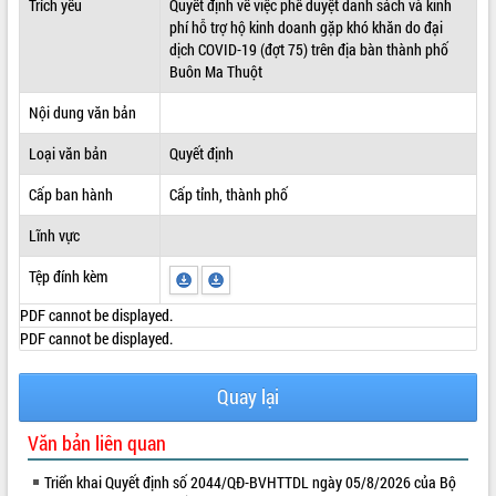
Trích yếu
Quyết định về việc phê duyệt danh sách và kinh
phí hỗ trợ hộ kinh doanh gặp khó khăn do đại
ĐIỂM TIN VĂN BẢN
dịch COVID-19 (đợt 75) trên địa bàn thành phố
Buôn Ma Thuột
QUY HOẠCH - KẾ HOẠCH
Nội dung văn bản
Loại văn bản
Quyết định
Cấp ban hành
Cấp tỉnh, thành phố
Lĩnh vực
Tệp đính kèm
PDF cannot be displayed.
PDF cannot be displayed.
Quay lại
Văn bản liên quan
Triển khai Quyết định số 2044/QĐ-BVHTTDL ngày 05/8/2026 của Bộ