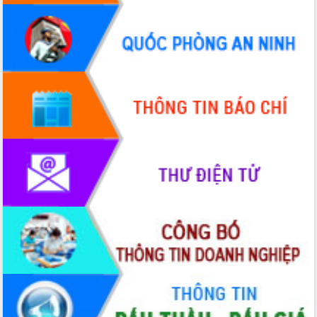
Hội thảo góp ý hồ sơ điều chỉnh quy
hoạch tỉnh Đắk Lắk thời kỳ 2021-2030,
tầm nhìn đến năm 2050
Nâng cao hiệu quả hoạt động của các
doanh nghiệp nhà nước
Hội nghị triển khai kết nối mạng
truyền số liệu chuyên dùng phục vụ cơ
quan Đảng, Nhà nước
Lễ phát động chuỗi hoạt động chung
tay làm sạch môi trường
Xã Ea Kar bước chuyển mình trong
công tác cải cách hành chính mô hình
mới
UBND tỉnh họp báo định kỳ tháng 4
năm 2026
Hội thảo khoa học “Giải pháp thúc đẩy
phát triển nền kinh tế xanh tại tỉnh
Đắk Lắk”
Tăng cường giám sát, đôn đốc thực
hiện nhiệm vụ quản lý tài sản công
hàng tuần