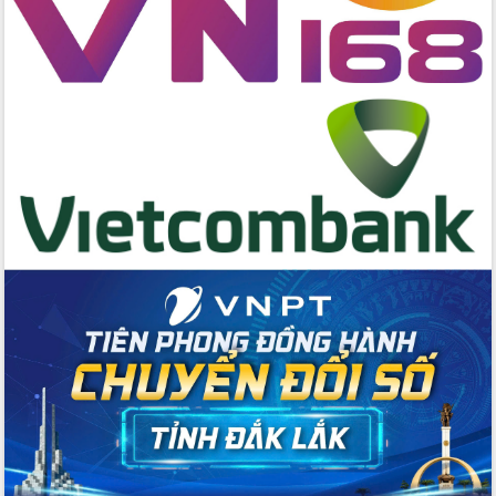
hai con số trong năm 2026
Tổ chức trang trọng Lễ hội Đền thờ
Lương Văn Chánh năm 2026
Phó Bí thư Tỉnh ủy Đắk Lắk Đỗ Hữu
Huy giữ chức Bí thư Đảng ủy Ủy Ban
Nhân dân tỉnh
Bệnh án điện tử thúc đẩy chuyển đổi
số y tế tại Đắk Lắk
Chuyển đổi số thư viện: Mở rộng
không gian tri thức trong thời đại số
Đánh giá, rút kinh nghiệm công tác tổ
chức diễn tập trước ngày bầu cử
Chương trình “Gặp gỡ hữu nghị –
Friendship Meeting New Year 2026”
Bầu cử Quốc hội và HĐND: Cử tri Đắk
Lắk gửi gắm niềm tin, kỳ vọng vào lá
phiếu
Đắk Lắk sẵn sàng các điều kiện cho
Ngày hội bầu cử đại biểu Quốc hội
khóa XVI và HĐND các cấp nhiệm kỳ