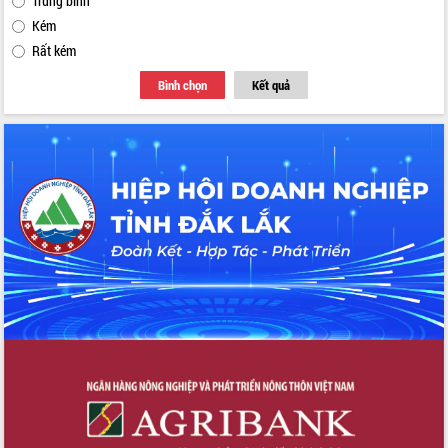
Trung bình
Tập huấn ứng dụng trí tuệ nhân tạo (AI)
Kém
trong thương mại điện tử năm 2026
Rất kém
Đoàn đại biểu Quốc hội tỉnh Đắk Lắk
trao đổi thông tin trước Kỳ họp thứ
Bình chọn
Kết quả
nhất, Quốc hội khóa XVI
Quyết liệt cải cách hành chính, khơi
thông nguồn lực phát triển
Nâng cao hiệu lực, hiệu quả HĐND
tỉnh thông qua hiện đại hóa hành chính
Xã Ea Phê gắn cải cách hành chính với
chuyển đổi số
Phó Chủ tịch Thường trực UBND tỉnh
Hồ Thị Nguyên Thảo làm việc tại Trung
tâm Phục vụ hành chính công xã Ea
Phê
Xây dựng nền hành chính số đồng
hành cùng nông dân dân, doanh nghiệp
Giai đoạn 2026-2030, Đắk Lắk phấn
đấu có 77% xã đạt chuẩn nông thôn
mới