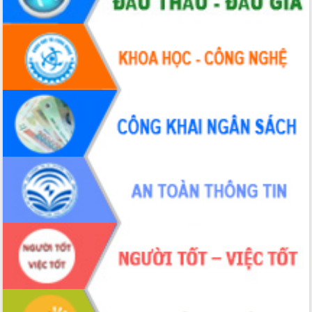
Tháo gỡ những vướng mắc, đẩy mạnh
công tác cải cách thủ tục hành chính
tại Trung tâm Phục vụ hành chính
công tỉnh
Đắk Lắk: Tôn vinh 46 giải pháp tại Hội
thi Sáng tạo Kỹ thuật 2024 - 2025
Đắk Lắk rà soát, điều chỉnh Đề án 190
về phát triển nuôi trồng thủy sản
Phó Chủ tịch UBND tỉnh Đắk Lắk
Trương Công Thái kiểm tra thực địa
Dự án cao tốc Khánh Hòa - Buôn Ma
Thuột
Định vị cà phê Việt Nam như một “di
sản sống” trong dòng chảy toàn cầu
Xây dựng nông thôn mới: Nâng cao đời
sống người dân từ những mô hình thiết
thực
Quyết liệt tháo gỡ vướng mắc, đẩy
nhanh tiến độ các dự án trọng điểm
trong Khu kinh tế Nam Phú Yên