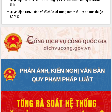
phát triển mới
tỉnh
Thường trực HĐND tỉnh Đắk Lắk gặp
Quyết định UBND tỉnh về tổ chức lại Trung tâm Y tế Tuy An trực thuộc
mặt Đoàn chuyên gia y tế TP. Hồ Chí
Sở Y tế
Minh
Lễ truy điệu và an táng hài cốt liệt sĩ
tại Nghĩa trang Liệt sĩ xã Sơn Hòa
Bàn giải pháp tháo gỡ khó khăn trong
xuất khẩu sầu riêng và triển khai quy
định EUDR
Thứ trưởng Bộ Nông nghiệp và Môi
trường Nguyễn Hoàng Hiệp khảo sát
vùng trồng và doanh nghiệp đóng gói
sầu riêng tại Đắk Lắk
Trình diễn nghệ thuật chế biến các
món ăn từ sầu riêng
Đắk Lắk công bố Quy hoạch và xúc
tiến đầu tư tỉnh
Ngành cá ngừ Đắk Lắk chủ động thích
ứng để giữ vững thị trường xuất khẩu
Diễn đàn Kinh tế tư nhân Việt Nam đột