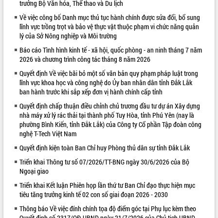
trưởng Bộ Văn hóa, Thể thao và Du lịch
VIDEO
Về việc công bố Danh mục thủ tục hành chính được sửa đổi, bổ sung
lĩnh vực trồng trọt và bảo vệ thực vật thuộc phạm vi chức năng quản
Loading the player...
lý của Sở Nông nghiệp và Môi trường
Khám bệnh, cấp phát thuốc miễn phí
Báo cáo Tình hình kinh tế - xã hội, quốc phòng - an ninh tháng 7 năm
và tặng quà người dân xã Cư Pui
2026 và chương trình công tác tháng 8 năm 2026
Hội nghị UBND tỉnh Đắk Lắk thường kỳ
Quyết định Về việc bãi bỏ một số văn bản quy phạm pháp luật trong
tháng 7/2026
lĩnh vực khoa học và công nghệ do Ủy ban nhân dân tỉnh Đắk Lắk
Lễ truy tặng danh hiệu “Bà Mẹ Việt
ban hành trước khi sắp xếp đơn vị hành chính cấp tỉnh
Nam Anh hùng” và trao Huân chương
Quyết định chấp thuận điều chỉnh chủ trương đầu tư dự án Xây dựng
Lao động
nhà máy xử lý rác thải tại thành phố Tuy Hòa, tỉnh Phú Yên (nay là
ALBUM ẢNH
UBND tỉnh Đắk Lắk triển khai nhiệm
phường Bình Kiến, tỉnh Đắk Lắk) của Công ty Cổ phần Tập đoàn công
vụ 6 tháng cuối năm 2026
nghệ T-Tech Việt Nam
Kỳ họp thứ Hai, Hội đồng nhân dân
Quyết định kiện toàn Ban Chỉ huy Phòng thủ dân sự tỉnh Đắk Lắk
tỉnh khóa XI quyết nghị nhiều nội dung
Triển khai Thông tư số 07/2026/TT-BNG ngày 30/6/2026 của Bộ
quan trọng
Ngoại giao
Bí thư Tỉnh ủy Lương Nguyễn Minh
Triển khai Kết luận Phiên họp lần thứ tư Ban Chỉ đạo thực hiện mục
Triết thăm, tặng quà người có công với
tiêu tăng trưởng kinh tế 02 con số giai đoạn 2026 - 2030
cách mạng
Rà soát, hoàn thiện hệ thống thiết chế
Thông báo Về việc đính chính tọa độ điểm góc tại Phụ lục kèm theo
văn hóa, thể thao đáp ứng yêu cầu
LIÊN KẾT WEB
Quyết định số 2317/QĐ-UBND ngày 21/7/2026 của Chủ tịch UBND