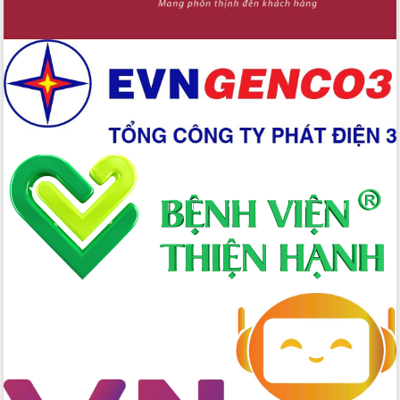
Chuyển đổi số 'mở đường' cho nông
nghiệp Đắk Lắk tăng trưởng bứt phá
Triển khai đồng bộ đo đạc, lập hồ sơ
địa chính, hoàn thiện cơ sở dữ liệu đất
đai
Ứng dụng sinh trắc học - Bước tiến
trong hành trình chuyển đổi số tại Đắk
Lắk
Đắk Lắk nâng cao hiệu quả công tác
Đảng từ Sổ tay đảng viên điện tử
Đắk Lắk đẩy mạnh nuôi biển công
nghệ, hướng tới phát triển thủy sản
bền vững
Tập huấn nâng cao năng lực triển khai
chuyển đổi số cho cán bộ, công chức
cấp xã
Đắk Lắk phát động hưởng ứng Ngày
Quyền của người tiêu dùng Việt Nam
2026
Đẩy mạnh cải cách hành chính, quyết
tâm đạt được mục tiêu tăng trưởng