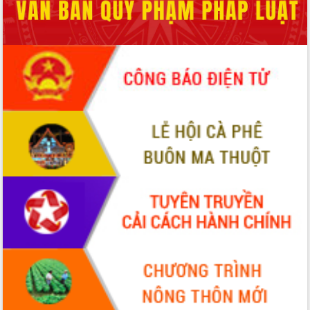
phá cơ chế - Hợp tác công tư
Đề án 06 tạo bước ngoặt đột phá trong
cải cách hành chính tỉnh Đắk Lắk
Kết nối tour, đẩy mạnh chuyển đổi số
để phát triển du lịch Đắk Lắk
Khởi động Dự án Đầu tư xây dựng hạ
tầng kỹ thuật Cụm công nghiệp Tân
Tiến
Gặp mặt các cơ quan báo chí nhân Kỷ
niệm 101 năm Ngày Báo chí Cách
mạng Việt Nam
Đắk Lắk sơ kết 4 năm triển khai thực
hiện Đề án 06 của Chính phủ
Họp báo thông tin về Hội nghị Công bố
Quy hoạch và Xúc tiến đầu tư tỉnh Đắk
Lắk
Khơi thông điểm nghẽn, đẩy nhanh
giải ngân vốn khắc phục thiên tai
HĐND tỉnh thông qua điều chỉnh Quy
hoạch tỉnh thời kỳ 2021-2030