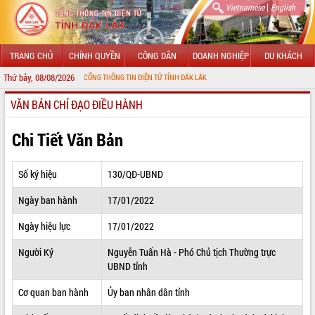
|
Vietnamese
English
TRANG CHỦ
CHÍNH QUYỀN
CÔNG DÂN
DOANH NGHIỆP
DU KHÁCH
Thứ bảy, 08/08/2026
 MỪNG ĐẾN VỚI CỔNG THÔNG TIN ĐIỆN TỬ TỈNH ĐẮK LẮK
VĂN BẢN CHỈ ĐẠO ĐIỀU HÀNH
GIỚI THIỆU
LÃNH ĐẠO UBND TỈNH
Chi Tiết Văn Bản
TIN TỨC SỰ KIỆN
Số ký hiệu
130/QĐ-UBND
SỞ, BAN, NGÀNH
Ngày ban hành
17/01/2022
UBND CÁC XÃ, PHƯỜNG
Ngày hiệu lực
17/01/2022
THÔNG TIN CHỈ ĐẠO ĐIỀU HÀNH
Người Ký
Nguyễn Tuấn Hà - Phó Chủ tịch Thường trực
UBND tỉnh
HỆ THỐNG VĂN BẢN
Cơ quan ban hành
Ủy ban nhân dân tỉnh
VĂN BẢN HĐND TỈNH