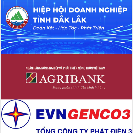
hiện nhiệm vụ quản lý tài sản công
hàng tuần
Tháo gỡ những vướng mắc, đẩy mạnh
công tác cải cách thủ tục hành chính
tại Trung tâm Phục vụ hành chính
công tỉnh
Đắk Lắk: Tôn vinh 46 giải pháp tại Hội
thi Sáng tạo Kỹ thuật 2024 - 2025
Đắk Lắk rà soát, điều chỉnh Đề án 190
về phát triển nuôi trồng thủy sản
Phó Chủ tịch UBND tỉnh Đắk Lắk
Trương Công Thái kiểm tra thực địa
Dự án cao tốc Khánh Hòa - Buôn Ma
Thuột
Định vị cà phê Việt Nam như một “di
sản sống” trong dòng chảy toàn cầu
Xây dựng nông thôn mới: Nâng cao đời
sống người dân từ những mô hình thiết
thực
Quyết liệt tháo gỡ vướng mắc, đẩy