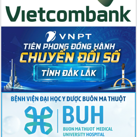
du khách thông qua Hệ thống cơ sở dữ
liệu và Bản đồ số
Tập huấn ứng dụng trí tuệ nhân tạo (AI)
trong thương mại điện tử năm 2026
Đoàn đại biểu Quốc hội tỉnh Đắk Lắk
trao đổi thông tin trước Kỳ họp thứ
nhất, Quốc hội khóa XVI
Quyết liệt cải cách hành chính, khơi
thông nguồn lực phát triển
Nâng cao hiệu lực, hiệu quả HĐND
tỉnh thông qua hiện đại hóa hành chính
Xã Ea Phê gắn cải cách hành chính với
chuyển đổi số
Phó Chủ tịch Thường trực UBND tỉnh
Hồ Thị Nguyên Thảo làm việc tại Trung
tâm Phục vụ hành chính công xã Ea
Phê
Xây dựng nền hành chính số đồng
hành cùng nông dân dân, doanh nghiệp
Giai đoạn 2026-2030, Đắk Lắk phấn
đấu có 77% xã đạt chuẩn nông thôn