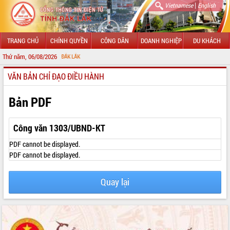
|
Vietnamese
English
TRANG CHỦ
CHÍNH QUYỀN
CÔNG DÂN
DOANH NGHIỆP
DU KHÁCH
Thứ năm, 06/08/2026
CH
VĂN BẢN CHỈ ĐẠO ĐIỀU HÀNH
GIỚI THIỆU
LÃNH ĐẠO UBND TỈNH
Bản PDF
TIN TỨC SỰ KIỆN
Công văn 1303/UBND-KT
SỞ, BAN, NGÀNH
PDF cannot be displayed.
PDF cannot be displayed.
UBND CÁC XÃ, PHƯỜNG
Quay lại
THÔNG TIN CHỈ ĐẠO ĐIỀU HÀNH
HỆ THỐNG VĂN BẢN
VĂN BẢN HĐND TỈNH