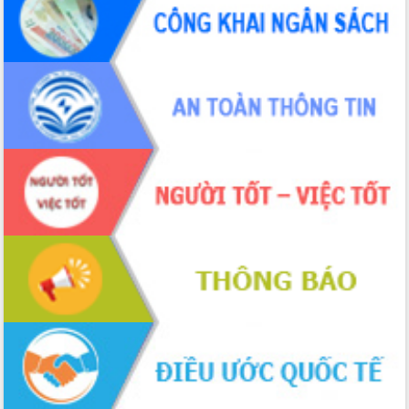
ứng để giữ vững thị trường xuất khẩu
Diễn đàn Kinh tế tư nhân Việt Nam đột
phá cơ chế - Hợp tác công tư
Đề án 06 tạo bước ngoặt đột phá trong
cải cách hành chính tỉnh Đắk Lắk
Kết nối tour, đẩy mạnh chuyển đổi số
để phát triển du lịch Đắk Lắk
Khởi động Dự án Đầu tư xây dựng hạ
tầng kỹ thuật Cụm công nghiệp Tân
Tiến
Gặp mặt các cơ quan báo chí nhân Kỷ
niệm 101 năm Ngày Báo chí Cách
mạng Việt Nam
Đắk Lắk sơ kết 4 năm triển khai thực
hiện Đề án 06 của Chính phủ
Họp báo thông tin về Hội nghị Công bố
Quy hoạch và Xúc tiến đầu tư tỉnh Đắk
Lắk
Khơi thông điểm nghẽn, đẩy nhanh
giải ngân vốn khắc phục thiên tai