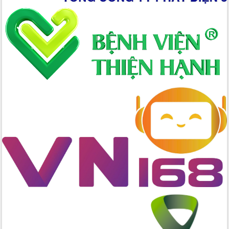
nhanh tiến độ các dự án trọng điểm
trong Khu kinh tế Nam Phú Yên
Hòn Yến phát triển du lịch gắn với bảo
tồn biển
Lấy ý kiến điều chỉnh Quy hoạch tỉnh
Đắk Lắk thời kỳ 2021-2030, tầm nhìn
đến năm 2050
Phát động chiến dịch 30 ngày đêm
giải phóng mặt bằng Tuyến đường bộ
ven biển
Đắk Lắk nỗ lực thúc đẩy tăng trưởng
kinh tế từ 10% trở lên trong Quý
II/2026
Đắk Lắk ký kết thỏa thuận hợp tác về
chuyển đổi số giai đoạn 2026 – 2030
với Tập đoàn Bưu chính Viễn thông
Việt Nam
Thứ trưởng Bộ Y tế làm việc với tỉnh
Đắk Lắk về phát triển nhân lực y tế
cho trạm y tế cấp xã
Du lịch Đắk Lắk nâng tầm trải nghiệm