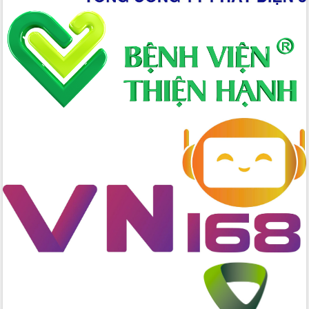
thực
Quyết liệt tháo gỡ vướng mắc, đẩy
nhanh tiến độ các dự án trọng điểm
trong Khu kinh tế Nam Phú Yên
Hòn Yến phát triển du lịch gắn với bảo
tồn biển
Lấy ý kiến điều chỉnh Quy hoạch tỉnh
Đắk Lắk thời kỳ 2021-2030, tầm nhìn
đến năm 2050
Phát động chiến dịch 30 ngày đêm
giải phóng mặt bằng Tuyến đường bộ
ven biển
Đắk Lắk nỗ lực thúc đẩy tăng trưởng
kinh tế từ 10% trở lên trong Quý
II/2026
Đắk Lắk ký kết thỏa thuận hợp tác về
chuyển đổi số giai đoạn 2026 – 2030
với Tập đoàn Bưu chính Viễn thông
Việt Nam
Thứ trưởng Bộ Y tế làm việc với tỉnh
Đắk Lắk về phát triển nhân lực y tế