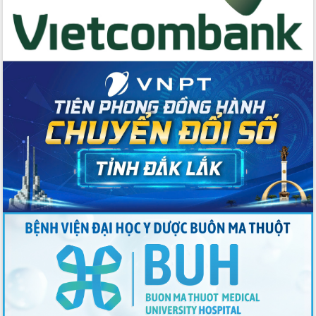
cho trạm y tế cấp xã
Du lịch Đắk Lắk nâng tầm trải nghiệm
du khách thông qua Hệ thống cơ sở dữ
liệu và Bản đồ số
Tập huấn ứng dụng trí tuệ nhân tạo (AI)
trong thương mại điện tử năm 2026
Đoàn đại biểu Quốc hội tỉnh Đắk Lắk
trao đổi thông tin trước Kỳ họp thứ
nhất, Quốc hội khóa XVI
Quyết liệt cải cách hành chính, khơi
thông nguồn lực phát triển
Nâng cao hiệu lực, hiệu quả HĐND
tỉnh thông qua hiện đại hóa hành chính
Xã Ea Phê gắn cải cách hành chính với
chuyển đổi số
Phó Chủ tịch Thường trực UBND tỉnh
Hồ Thị Nguyên Thảo làm việc tại Trung
tâm Phục vụ hành chính công xã Ea
Phê
Xây dựng nền hành chính số đồng
hành cùng nông dân dân, doanh nghiệp