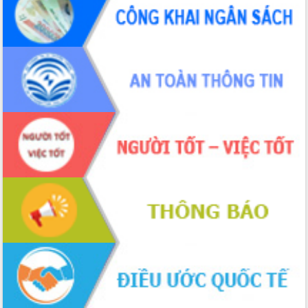
tiến đầu tư tỉnh
Ngành cá ngừ Đắk Lắk chủ động thích
ứng để giữ vững thị trường xuất khẩu
Diễn đàn Kinh tế tư nhân Việt Nam đột
phá cơ chế - Hợp tác công tư
Đề án 06 tạo bước ngoặt đột phá trong
cải cách hành chính tỉnh Đắk Lắk
Kết nối tour, đẩy mạnh chuyển đổi số
để phát triển du lịch Đắk Lắk
Khởi động Dự án Đầu tư xây dựng hạ
tầng kỹ thuật Cụm công nghiệp Tân
Tiến
Gặp mặt các cơ quan báo chí nhân Kỷ
niệm 101 năm Ngày Báo chí Cách
mạng Việt Nam
Đắk Lắk sơ kết 4 năm triển khai thực
hiện Đề án 06 của Chính phủ
Họp báo thông tin về Hội nghị Công bố
Quy hoạch và Xúc tiến đầu tư tỉnh Đắk
Lắk