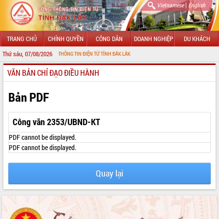
|
Vietnamese
English
TRANG CHỦ
CHÍNH QUYỀN
CÔNG DÂN
DOANH NGHIỆP
DU KHÁCH
Thứ sáu, 07/08/2026
ẾN VỚI CỔNG THÔNG TIN ĐIỆN TỬ TỈNH ĐẮK LẮK
VĂN BẢN CHỈ ĐẠO ĐIỀU HÀNH
GIỚI THIỆU
LÃNH ĐẠO UBND TỈNH
Bản PDF
TIN TỨC SỰ KIỆN
Công văn 2353/UBND-KT
SỞ, BAN, NGÀNH
PDF cannot be displayed.
PDF cannot be displayed.
UBND CÁC XÃ, PHƯỜNG
Quay lại
THÔNG TIN CHỈ ĐẠO ĐIỀU HÀNH
HỆ THỐNG VĂN BẢN
VĂN BẢN HĐND TỈNH