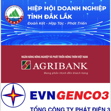
Đắk Lắk”
Tăng cường giám sát, đôn đốc thực
hiện nhiệm vụ quản lý tài sản công
hàng tuần
Tháo gỡ những vướng mắc, đẩy mạnh
công tác cải cách thủ tục hành chính
tại Trung tâm Phục vụ hành chính
công tỉnh
Đắk Lắk: Tôn vinh 46 giải pháp tại Hội
thi Sáng tạo Kỹ thuật 2024 - 2025
Đắk Lắk rà soát, điều chỉnh Đề án 190
về phát triển nuôi trồng thủy sản
Phó Chủ tịch UBND tỉnh Đắk Lắk
Trương Công Thái kiểm tra thực địa
Dự án cao tốc Khánh Hòa - Buôn Ma
Thuột
Định vị cà phê Việt Nam như một “di
sản sống” trong dòng chảy toàn cầu
Xây dựng nông thôn mới: Nâng cao đời
sống người dân từ những mô hình thiết