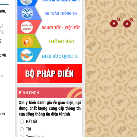
hóa,
ọt
ờng
g
c và
ác
a
BÌNH CHỌN
Xin ý kiến đánh giá về giao diện, nội
dung, chất lượng cung cấp thông tin
inh
của Cổng thông tin điện tử tỉnh
Rất tốt
Tốt
Trung bình