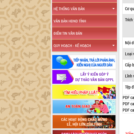
Cơ q
HỆ THỐNG VĂN BẢN
Trích
VĂN BẢN HĐND TỈNH
ĐIỂM TIN VĂN BẢN
Nội 
QUY HOẠCH - KẾ HOẠCH
Loại 
Cấp 
Lĩnh 
Tệp đ
PDF ca
PDF ca
PDF ca