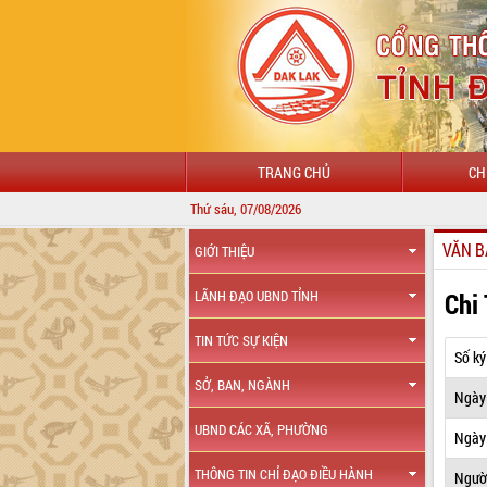
TRANG CHỦ
CH
Thứ sáu, 07/08/2026
VĂN B
GIỚI THIỆU
Chi
LÃNH ĐẠO UBND TỈNH
TIN TỨC SỰ KIỆN
Số ký
SỞ, BAN, NGÀNH
Ngày
UBND CÁC XÃ, PHƯỜNG
Ngày 
THÔNG TIN CHỈ ĐẠO ĐIỀU HÀNH
Ngườ