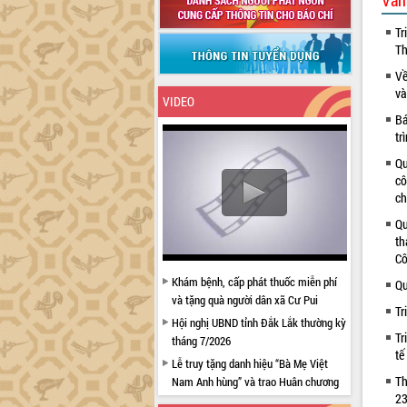
Văn
Tr
Th
Về
và
VIDEO
Bá
tr
Qu
cô
ch
Qu
th
Cô
Khám bệnh, cấp phát thuốc miễn phí
Qu
và tặng quà người dân xã Cư Pui
Tr
Hội nghị UBND tỉnh Đắk Lắk thường kỳ
Tr
tháng 7/2026
tế
Lễ truy tặng danh hiệu “Bà Mẹ Việt
Th
Nam Anh hùng” và trao Huân chương
23
Lao động