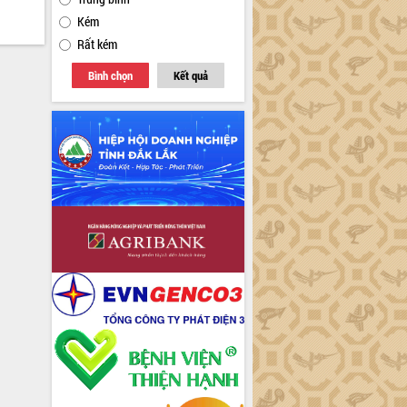
Kém
Rất kém
Bình chọn
Kết quả