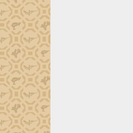
trường Nguyễn Hoàng Hiệp khảo sát
vùng trồng và doanh nghiệp đóng gói
sầu riêng tại Đắk Lắk
Trình diễn nghệ thuật chế biến các
món ăn từ sầu riêng
Đắk Lắk công bố Quy hoạch và xúc
tiến đầu tư tỉnh
Ngành cá ngừ Đắk Lắk chủ động thích
ứng để giữ vững thị trường xuất khẩu
Diễn đàn Kinh tế tư nhân Việt Nam đột
phá cơ chế - Hợp tác công tư
Đề án 06 tạo bước ngoặt đột phá trong
cải cách hành chính tỉnh Đắk Lắk
Kết nối tour, đẩy mạnh chuyển đổi số
để phát triển du lịch Đắk Lắk
Khởi động Dự án Đầu tư xây dựng hạ
tầng kỹ thuật Cụm công nghiệp Tân
Tiến
Gặp mặt các cơ quan báo chí nhân Kỷ
niệm 101 năm Ngày Báo chí Cách
mạng Việt Nam