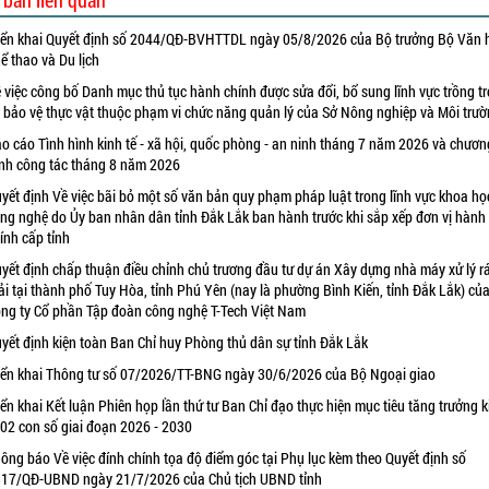
 bản liên quan
iển khai Quyết định số 2044/QĐ-BVHTTDL ngày 05/8/2026 của Bộ trưởng Bộ Văn 
ể thao và Du lịch
 việc công bố Danh mục thủ tục hành chính được sửa đổi, bổ sung lĩnh vực trồng tr
 bảo vệ thực vật thuộc phạm vi chức năng quản lý của Sở Nông nghiệp và Môi trư
o cáo Tình hình kinh tế - xã hội, quốc phòng - an ninh tháng 7 năm 2026 và chươn
ình công tác tháng 8 năm 2026
yết định Về việc bãi bỏ một số văn bản quy phạm pháp luật trong lĩnh vực khoa họ
ng nghệ do Ủy ban nhân dân tỉnh Đắk Lắk ban hành trước khi sắp xếp đơn vị hành
ính cấp tỉnh
yết định chấp thuận điều chỉnh chủ trương đầu tư dự án Xây dựng nhà máy xử lý r
ải tại thành phố Tuy Hòa, tỉnh Phú Yên (nay là phường Bình Kiến, tỉnh Đắk Lắk) củ
ng ty Cổ phần Tập đoàn công nghệ T-Tech Việt Nam
yết định kiện toàn Ban Chỉ huy Phòng thủ dân sự tỉnh Đắk Lắk
iển khai Thông tư số 07/2026/TT-BNG ngày 30/6/2026 của Bộ Ngoại giao
iển khai Kết luận Phiên họp lần thứ tư Ban Chỉ đạo thực hiện mục tiêu tăng trưởng k
 02 con số giai đoạn 2026 - 2030
ông báo Về việc đính chính tọa độ điểm góc tại Phụ lục kèm theo Quyết định số
17/QĐ-UBND ngày 21/7/2026 của Chủ tịch UBND tỉnh