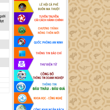
người
đợt