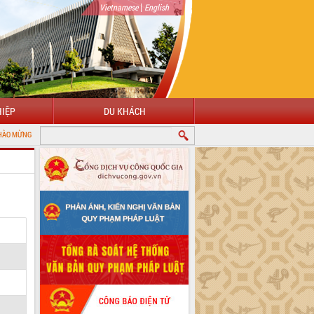
|
Vietnamese
English
IỆP
DU KHÁCH
ỚI CỔNG THÔNG TIN ĐIỆN TỬ TỈNH ĐẮK LẮK