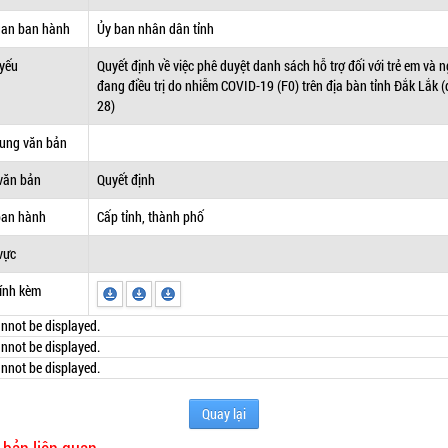
uan ban hành
Ủy ban nhân dân tỉnh
 yếu
Quyết định về việc phê duyệt danh sách hỗ trợ đối với trẻ em và 
đang điều trị do nhiễm COVID-19 (F0) trên địa bàn tỉnh Đắk Lắk (
28)
dung văn bản
văn bản
Quyết định
ban hành
Cấp tỉnh, thành phố
vực
ính kèm
nnot be displayed.
nnot be displayed.
nnot be displayed.
Quay lại