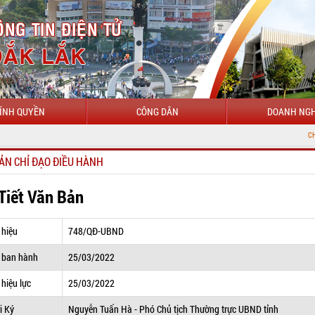
ÍNH QUYỀN
CÔNG DÂN
DOANH NGH
CHÀO MỪNG ĐẾN V
ẢN CHỈ ĐẠO ĐIỀU HÀNH
 Tiết Văn Bản
 hiệu
748/QĐ-UBND
 ban hành
25/03/2022
hiệu lực
25/03/2022
i Ký
Nguyễn Tuấn Hà - Phó Chủ tịch Thường trực UBND tỉnh