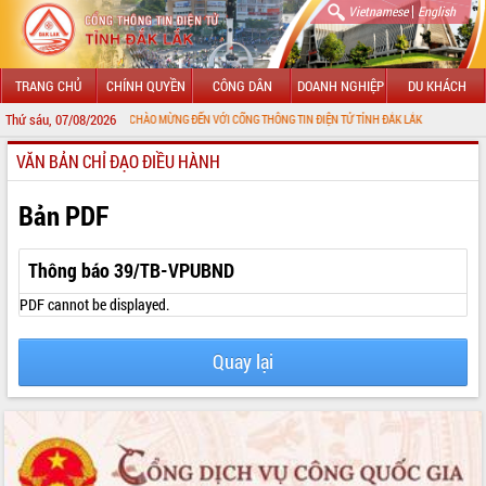
|
Vietnamese
English
TRANG CHỦ
CHÍNH QUYỀN
CÔNG DÂN
DOANH NGHIỆP
DU KHÁCH
Thứ sáu, 07/08/2026
CHÀO MỪNG ĐẾN VỚI CỔNG THÔNG TIN ĐIỆN TỬ TỈNH ĐẮK LẮK
VĂN BẢN CHỈ ĐẠO ĐIỀU HÀNH
GIỚI THIỆU
LÃNH ĐẠO UBND TỈNH
Bản PDF
TIN TỨC SỰ KIỆN
Thông báo 39/TB-VPUBND
SỞ, BAN, NGÀNH
PDF cannot be displayed.
UBND CÁC XÃ, PHƯỜNG
Quay lại
THÔNG TIN CHỈ ĐẠO ĐIỀU HÀNH
HỆ THỐNG VĂN BẢN
VĂN BẢN HĐND TỈNH