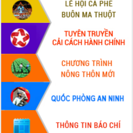
VIDEO
Không có file video nào để phát.
ALBUM ẢNH
LIÊN KẾT WEB