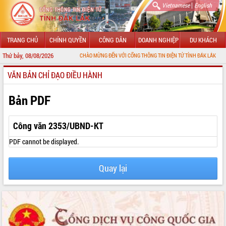
|
Vietnamese
English
TRANG CHỦ
CHÍNH QUYỀN
CÔNG DÂN
DOANH NGHIỆP
DU KHÁCH
Thứ bảy, 08/08/2026
CHÀO MỪNG ĐẾN VỚI CỔNG THÔNG TIN ĐIỆN TỬ TỈNH ĐẮK LẮK
VĂN BẢN CHỈ ĐẠO ĐIỀU HÀNH
GIỚI THIỆU
LÃNH ĐẠO UBND TỈNH
Bản PDF
TIN TỨC SỰ KIỆN
Công văn 2353/UBND-KT
SỞ, BAN, NGÀNH
PDF cannot be displayed.
UBND CÁC XÃ, PHƯỜNG
Quay lại
THÔNG TIN CHỈ ĐẠO ĐIỀU HÀNH
HỆ THỐNG VĂN BẢN
VĂN BẢN HĐND TỈNH