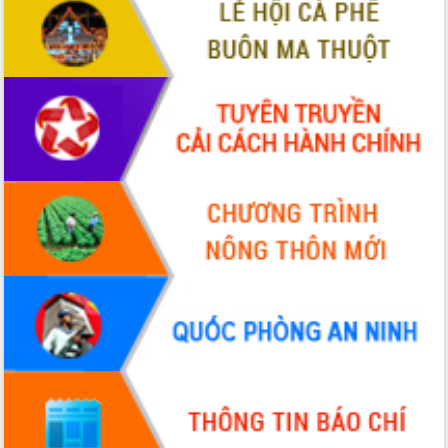
VIDEO
Không có file video nào để phát.
ALBUM ẢNH
LIÊN KẾT WEB