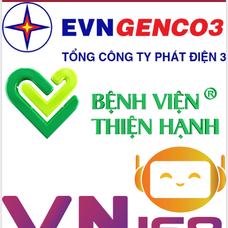
Xây dựng nền hành chính số đồng
hành cùng nông dân dân, doanh nghiệp
Giai đoạn 2026-2030, Đắk Lắk phấn
đấu có 77% xã đạt chuẩn nông thôn
mới
Chuyển đổi số 'mở đường' cho nông
nghiệp Đắk Lắk tăng trưởng bứt phá
Triển khai đồng bộ đo đạc, lập hồ sơ
địa chính, hoàn thiện cơ sở dữ liệu đất
đai
Ứng dụng sinh trắc học - Bước tiến
trong hành trình chuyển đổi số tại Đắk
Lắk
Đắk Lắk nâng cao hiệu quả công tác
Đảng từ Sổ tay đảng viên điện tử
Đắk Lắk đẩy mạnh nuôi biển công
nghệ, hướng tới phát triển thủy sản
bền vững
Tập huấn nâng cao năng lực triển khai
chuyển đổi số cho cán bộ, công chức