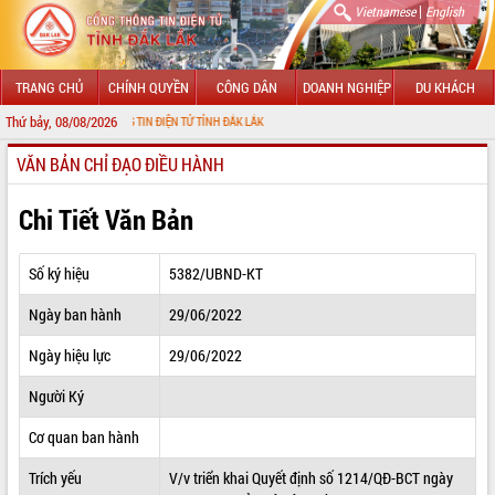
|
Vietnamese
English
TRANG CHỦ
CHÍNH QUYỀN
CÔNG DÂN
DOANH NGHIỆP
DU KHÁCH
Thứ bảy, 08/08/2026
 CỔNG THÔNG TIN ĐIỆN TỬ TỈNH ĐẮK LẮK
VĂN BẢN CHỈ ĐẠO ĐIỀU HÀNH
GIỚI THIỆU
LÃNH ĐẠO UBND TỈNH
Chi Tiết Văn Bản
TIN TỨC SỰ KIỆN
Số ký hiệu
5382/UBND-KT
SỞ, BAN, NGÀNH
Ngày ban hành
29/06/2022
UBND CÁC XÃ, PHƯỜNG
Ngày hiệu lực
29/06/2022
THÔNG TIN CHỈ ĐẠO ĐIỀU HÀNH
Người Ký
HỆ THỐNG VĂN BẢN
Cơ quan ban hành
Trích yếu
V/v triển khai Quyết định số 1214/QĐ-BCT ngày
VĂN BẢN HĐND TỈNH