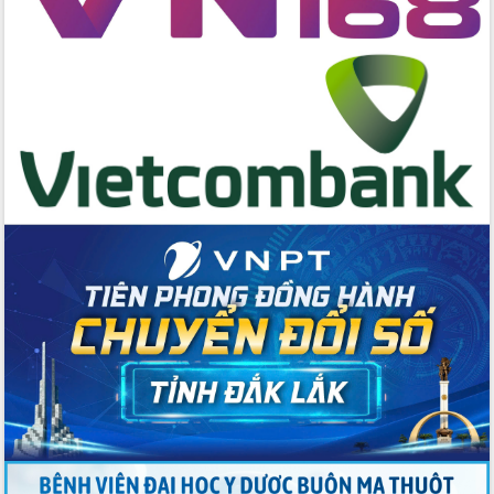
cấp xã
Đắk Lắk phát động hưởng ứng Ngày
Quyền của người tiêu dùng Việt Nam
2026
Đẩy mạnh cải cách hành chính, quyết
tâm đạt được mục tiêu tăng trưởng
hai con số trong năm 2026
Tổ chức trang trọng Lễ hội Đền thờ
Lương Văn Chánh năm 2026
Phó Bí thư Tỉnh ủy Đắk Lắk Đỗ Hữu
Huy giữ chức Bí thư Đảng ủy Ủy Ban
Nhân dân tỉnh
Bệnh án điện tử thúc đẩy chuyển đổi
số y tế tại Đắk Lắk
Chuyển đổi số thư viện: Mở rộng
không gian tri thức trong thời đại số
Đánh giá, rút kinh nghiệm công tác tổ
chức diễn tập trước ngày bầu cử
Chương trình “Gặp gỡ hữu nghị –
Friendship Meeting New Year 2026”