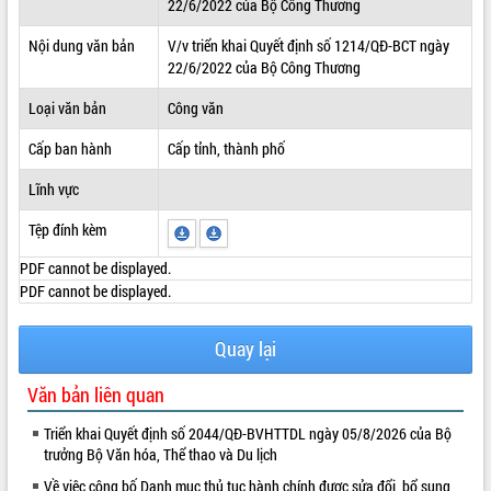
22/6/2022 của Bộ Công Thương
ĐIỂM TIN VĂN BẢN
Nội dung văn bản
V/v triển khai Quyết định số 1214/QĐ-BCT ngày
22/6/2022 của Bộ Công Thương
QUY HOẠCH - KẾ HOẠCH
Loại văn bản
Công văn
Cấp ban hành
Cấp tỉnh, thành phố
Lĩnh vực
Tệp đính kèm
PDF cannot be displayed.
PDF cannot be displayed.
Quay lại
Văn bản liên quan
Triển khai Quyết định số 2044/QĐ-BVHTTDL ngày 05/8/2026 của Bộ
trưởng Bộ Văn hóa, Thể thao và Du lịch
Về việc công bố Danh mục thủ tục hành chính được sửa đổi, bổ sung