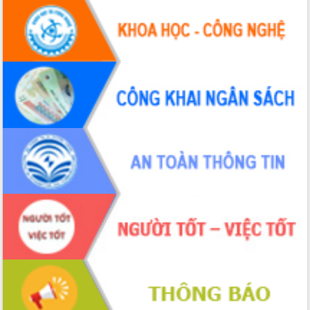
Hội thảo khoa học “Giải pháp thúc đẩy
phát triển nền kinh tế xanh tại tỉnh
Đắk Lắk”
Tăng cường giám sát, đôn đốc thực
hiện nhiệm vụ quản lý tài sản công
hàng tuần
Tháo gỡ những vướng mắc, đẩy mạnh
công tác cải cách thủ tục hành chính
tại Trung tâm Phục vụ hành chính
công tỉnh
Đắk Lắk: Tôn vinh 46 giải pháp tại Hội
thi Sáng tạo Kỹ thuật 2024 - 2025
Đắk Lắk rà soát, điều chỉnh Đề án 190
về phát triển nuôi trồng thủy sản
Phó Chủ tịch UBND tỉnh Đắk Lắk
Trương Công Thái kiểm tra thực địa
Dự án cao tốc Khánh Hòa - Buôn Ma
Thuột
Định vị cà phê Việt Nam như một “di
sản sống” trong dòng chảy toàn cầu