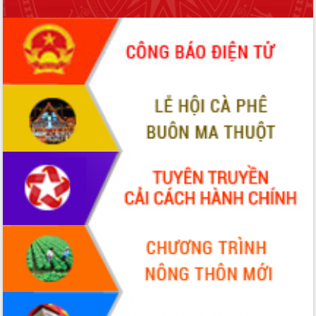
món ăn từ sầu riêng
Đắk Lắk công bố Quy hoạch và xúc
tiến đầu tư tỉnh
Ngành cá ngừ Đắk Lắk chủ động thích
ứng để giữ vững thị trường xuất khẩu
Diễn đàn Kinh tế tư nhân Việt Nam đột
phá cơ chế - Hợp tác công tư
Đề án 06 tạo bước ngoặt đột phá trong
cải cách hành chính tỉnh Đắk Lắk
Kết nối tour, đẩy mạnh chuyển đổi số
để phát triển du lịch Đắk Lắk
Khởi động Dự án Đầu tư xây dựng hạ
tầng kỹ thuật Cụm công nghiệp Tân
Tiến
Gặp mặt các cơ quan báo chí nhân Kỷ
niệm 101 năm Ngày Báo chí Cách
mạng Việt Nam
Đắk Lắk sơ kết 4 năm triển khai thực
hiện Đề án 06 của Chính phủ
Họp báo thông tin về Hội nghị Công bố