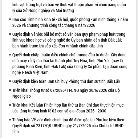
lĩnh vực trồng trọt và bảo vệ thực vật thuộc phạm vi chức năng quản
VIDEO
lý của Sở Nông nghiệp và Môi trường
Báo cáo Tình hình kinh tế - xã hội, quốc phòng - an ninh tháng 7 năm
2026 và chương trình công tác tháng 8 năm 2026
Quyết định Về việc bãi bỏ một số văn bản quy phạm pháp luật trong
lĩnh vực khoa học và công nghệ do Ủy ban nhân dân tỉnh Đắk Lắk
ban hành trước khi sắp xếp đơn vị hành chính cấp tỉnh
Quyết định chấp thuận điều chỉnh chủ trương đầu tư dự án Xây dựng
nhà máy xử lý rác thải tại thành phố Tuy Hòa, tỉnh Phú Yên (nay là
phường Bình Kiến, tỉnh Đắk Lắk) của Công ty Cổ phần Tập đoàn công
Khám bệnh, cấp phát thuốc miễn phí
nghệ T-Tech Việt Nam
và tặng quà người dân xã Cư Pui
Quyết định kiện toàn Ban Chỉ huy Phòng thủ dân sự tỉnh Đắk Lắk
Hội nghị UBND tỉnh Đắk Lắk thường kỳ
tháng 7/2026
Triển khai Thông tư số 07/2026/TT-BNG ngày 30/6/2026 của Bộ
Ngoại giao
Lễ truy tặng danh hiệu “Bà Mẹ Việt
Nam Anh hùng” và trao Huân chương
Triển khai Kết luận Phiên họp lần thứ tư Ban Chỉ đạo thực hiện mục
Lao động
tiêu tăng trưởng kinh tế 02 con số giai đoạn 2026 - 2030
ALBUM ẢNH
UBND tỉnh Đắk Lắk triển khai nhiệm
Thông báo Về việc đính chính tọa độ điểm góc tại Phụ lục kèm theo
vụ 6 tháng cuối năm 2026
Quyết định số 2317/QĐ-UBND ngày 21/7/2026 của Chủ tịch UBND
Kỳ họp thứ Hai, Hội đồng nhân dân
tỉnh
tỉnh khóa XI quyết nghị nhiều nội dung