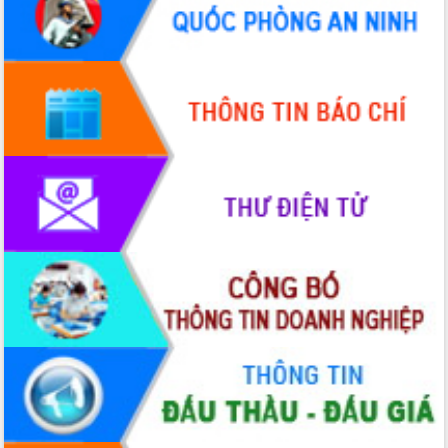
Quy hoạch và Xúc tiến đầu tư tỉnh Đắk
Lắk
Khơi thông điểm nghẽn, đẩy nhanh
giải ngân vốn khắc phục thiên tai
HĐND tỉnh thông qua điều chỉnh Quy
hoạch tỉnh thời kỳ 2021-2030
Hội thảo góp ý hồ sơ điều chỉnh quy
hoạch tỉnh Đắk Lắk thời kỳ 2021-2030,
tầm nhìn đến năm 2050
Nâng cao hiệu quả hoạt động của các
doanh nghiệp nhà nước
Hội nghị triển khai kết nối mạng
truyền số liệu chuyên dùng phục vụ cơ
quan Đảng, Nhà nước
Lễ phát động chuỗi hoạt động chung
tay làm sạch môi trường
Xã Ea Kar bước chuyển mình trong
công tác cải cách hành chính mô hình
mới
UBND tỉnh họp báo định kỳ tháng 4
năm 2026