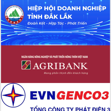
Hội thảo khoa học “Giải pháp thúc đẩy
phát triển nền kinh tế xanh tại tỉnh
Đắk Lắk”
Tăng cường giám sát, đôn đốc thực
hiện nhiệm vụ quản lý tài sản công
hàng tuần
Tháo gỡ những vướng mắc, đẩy mạnh
công tác cải cách thủ tục hành chính
tại Trung tâm Phục vụ hành chính
công tỉnh
Đắk Lắk: Tôn vinh 46 giải pháp tại Hội
thi Sáng tạo Kỹ thuật 2024 - 2025
Đắk Lắk rà soát, điều chỉnh Đề án 190
về phát triển nuôi trồng thủy sản
Phó Chủ tịch UBND tỉnh Đắk Lắk
Trương Công Thái kiểm tra thực địa
Dự án cao tốc Khánh Hòa - Buôn Ma
Thuột
Định vị cà phê Việt Nam như một “di
sản sống” trong dòng chảy toàn cầu