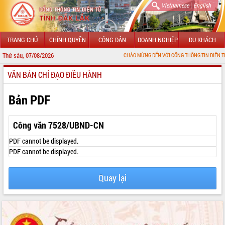
|
Vietnamese
English
TRANG CHỦ
CHÍNH QUYỀN
CÔNG DÂN
DOANH NGHIỆP
DU KHÁCH
Thứ sáu, 07/08/2026
CHÀO MỪNG ĐẾN VỚI CỔNG THÔNG TIN ĐIỆN TỬ TỈNH ĐẮK 
VĂN BẢN CHỈ ĐẠO ĐIỀU HÀNH
GIỚI THIỆU
LÃNH ĐẠO UBND TỈNH
Bản PDF
TIN TỨC SỰ KIỆN
Công văn 7528/UBND-CN
SỞ, BAN, NGÀNH
PDF cannot be displayed.
PDF cannot be displayed.
UBND CÁC XÃ, PHƯỜNG
Quay lại
THÔNG TIN CHỈ ĐẠO ĐIỀU HÀNH
HỆ THỐNG VĂN BẢN
VĂN BẢN HĐND TỈNH