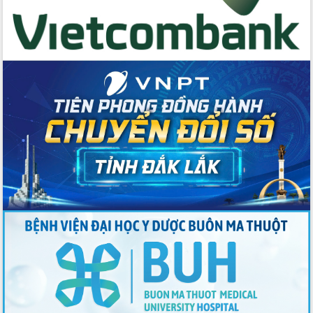
Thứ trưởng Bộ Y tế làm việc với tỉnh
Đắk Lắk về phát triển nhân lực y tế
cho trạm y tế cấp xã
Du lịch Đắk Lắk nâng tầm trải nghiệm
du khách thông qua Hệ thống cơ sở dữ
liệu và Bản đồ số
Tập huấn ứng dụng trí tuệ nhân tạo (AI)
trong thương mại điện tử năm 2026
Đoàn đại biểu Quốc hội tỉnh Đắk Lắk
trao đổi thông tin trước Kỳ họp thứ
nhất, Quốc hội khóa XVI
Quyết liệt cải cách hành chính, khơi
thông nguồn lực phát triển
Nâng cao hiệu lực, hiệu quả HĐND
tỉnh thông qua hiện đại hóa hành chính
Xã Ea Phê gắn cải cách hành chính với
chuyển đổi số
Phó Chủ tịch Thường trực UBND tỉnh
Hồ Thị Nguyên Thảo làm việc tại Trung
tâm Phục vụ hành chính công xã Ea
Phê