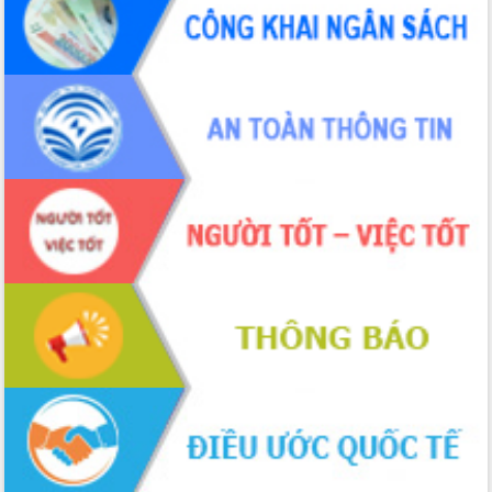
món ăn từ sầu riêng
Đắk Lắk công bố Quy hoạch và xúc
tiến đầu tư tỉnh
Ngành cá ngừ Đắk Lắk chủ động thích
ứng để giữ vững thị trường xuất khẩu
Diễn đàn Kinh tế tư nhân Việt Nam đột
phá cơ chế - Hợp tác công tư
Đề án 06 tạo bước ngoặt đột phá trong
cải cách hành chính tỉnh Đắk Lắk
Kết nối tour, đẩy mạnh chuyển đổi số
để phát triển du lịch Đắk Lắk
Khởi động Dự án Đầu tư xây dựng hạ
tầng kỹ thuật Cụm công nghiệp Tân
Tiến
Gặp mặt các cơ quan báo chí nhân Kỷ
niệm 101 năm Ngày Báo chí Cách
mạng Việt Nam
Đắk Lắk sơ kết 4 năm triển khai thực
hiện Đề án 06 của Chính phủ
Họp báo thông tin về Hội nghị Công bố