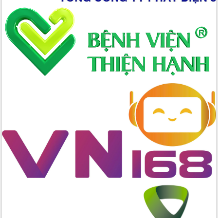
Xây dựng nông thôn mới: Nâng cao đời
sống người dân từ những mô hình thiết
thực
Quyết liệt tháo gỡ vướng mắc, đẩy
nhanh tiến độ các dự án trọng điểm
trong Khu kinh tế Nam Phú Yên
Hòn Yến phát triển du lịch gắn với bảo
tồn biển
Lấy ý kiến điều chỉnh Quy hoạch tỉnh
Đắk Lắk thời kỳ 2021-2030, tầm nhìn
đến năm 2050
Phát động chiến dịch 30 ngày đêm
giải phóng mặt bằng Tuyến đường bộ
ven biển
Đắk Lắk nỗ lực thúc đẩy tăng trưởng
kinh tế từ 10% trở lên trong Quý
II/2026
Đắk Lắk ký kết thỏa thuận hợp tác về
chuyển đổi số giai đoạn 2026 – 2030
với Tập đoàn Bưu chính Viễn thông
Việt Nam