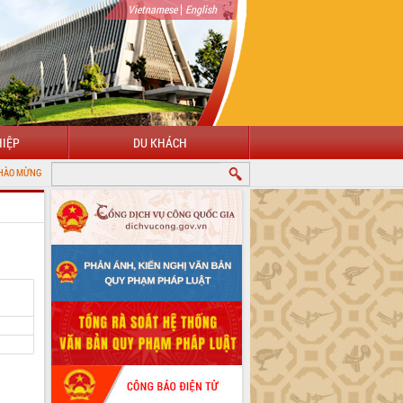
|
Vietnamese
English
IỆP
DU KHÁCH
 VỚI CỔNG THÔNG TIN ĐIỆN TỬ TỈNH ĐẮK LẮK