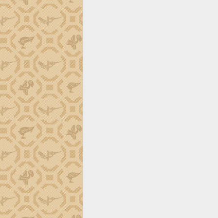
trường Nguyễn Hoàng Hiệp khảo sát
vùng trồng và doanh nghiệp đóng gói
sầu riêng tại Đắk Lắk
Trình diễn nghệ thuật chế biến các
món ăn từ sầu riêng
Đắk Lắk công bố Quy hoạch và xúc
tiến đầu tư tỉnh
Ngành cá ngừ Đắk Lắk chủ động thích
ứng để giữ vững thị trường xuất khẩu
Diễn đàn Kinh tế tư nhân Việt Nam đột
phá cơ chế - Hợp tác công tư
Đề án 06 tạo bước ngoặt đột phá trong
cải cách hành chính tỉnh Đắk Lắk
Kết nối tour, đẩy mạnh chuyển đổi số
để phát triển du lịch Đắk Lắk
Khởi động Dự án Đầu tư xây dựng hạ
tầng kỹ thuật Cụm công nghiệp Tân
Tiến
Gặp mặt các cơ quan báo chí nhân Kỷ
niệm 101 năm Ngày Báo chí Cách
mạng Việt Nam