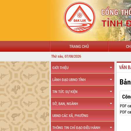
TRANG CHỦ
CH
Thứ sáu, 07/08/2026
VĂN B
GIỚI THIỆU
Bản
LÃNH ĐẠO UBND TỈNH
TIN TỨC SỰ KIỆN
Côn
SỞ, BAN, NGÀNH
PDF ca
PDF ca
UBND CÁC XÃ, PHƯỜNG
THÔNG TIN CHỈ ĐẠO ĐIỀU HÀNH