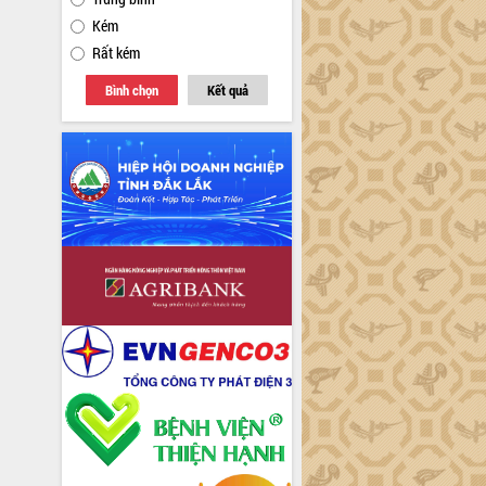
Kém
Rất kém
Bình chọn
Kết quả