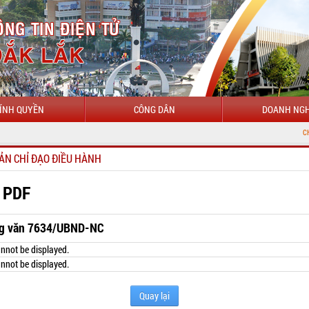
ÍNH QUYỀN
CÔNG DÂN
DOANH NGH
CHÀO MỪNG ĐẾN
ẢN CHỈ ĐẠO ĐIỀU HÀNH
 PDF
g văn 7634/UBND-NC
nnot be displayed.
nnot be displayed.
Quay lại