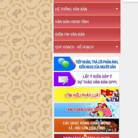
HỆ THỐNG VĂN BẢN
VĂN BẢN HĐND TỈNH
ĐIỂM TIN VĂN BẢN
QUY HOẠCH - KẾ HOẠCH