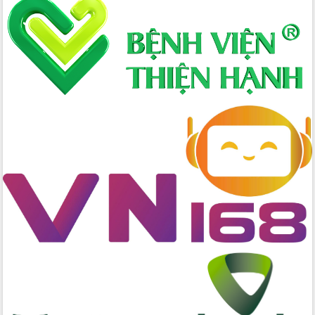
Xây dựng nông thôn mới: Nâng cao đời
sống người dân từ những mô hình thiết
thực
Quyết liệt tháo gỡ vướng mắc, đẩy
nhanh tiến độ các dự án trọng điểm
trong Khu kinh tế Nam Phú Yên
Hòn Yến phát triển du lịch gắn với bảo
tồn biển
Lấy ý kiến điều chỉnh Quy hoạch tỉnh
Đắk Lắk thời kỳ 2021-2030, tầm nhìn
đến năm 2050
Phát động chiến dịch 30 ngày đêm
giải phóng mặt bằng Tuyến đường bộ
ven biển
Đắk Lắk nỗ lực thúc đẩy tăng trưởng
kinh tế từ 10% trở lên trong Quý
II/2026
Đắk Lắk ký kết thỏa thuận hợp tác về
chuyển đổi số giai đoạn 2026 – 2030
với Tập đoàn Bưu chính Viễn thông
Việt Nam