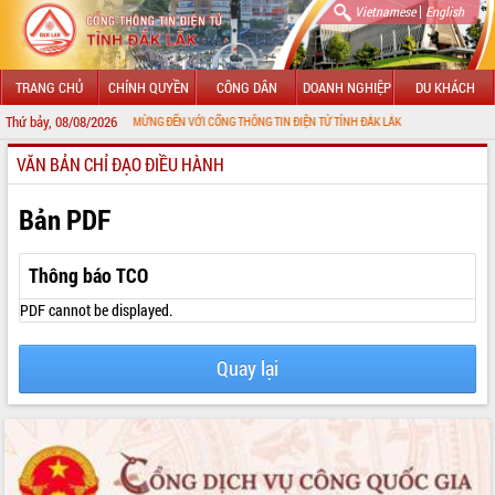
|
Vietnamese
English
TRANG CHỦ
CHÍNH QUYỀN
CÔNG DÂN
DOANH NGHIỆP
DU KHÁCH
Thứ bảy, 08/08/2026
CHÀO MỪNG ĐẾN VỚI CỔNG THÔNG TIN ĐIỆN TỬ TỈNH ĐẮK LẮK
VĂN BẢN CHỈ ĐẠO ĐIỀU HÀNH
GIỚI THIỆU
LÃNH ĐẠO UBND TỈNH
Bản PDF
TIN TỨC SỰ KIỆN
Thông báo TCO
SỞ, BAN, NGÀNH
PDF cannot be displayed.
UBND CÁC XÃ, PHƯỜNG
Quay lại
THÔNG TIN CHỈ ĐẠO ĐIỀU HÀNH
HỆ THỐNG VĂN BẢN
VĂN BẢN HĐND TỈNH