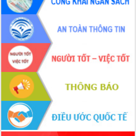
món ăn từ sầu riêng
Đắk Lắk công bố Quy hoạch và xúc
tiến đầu tư tỉnh
Ngành cá ngừ Đắk Lắk chủ động thích
ứng để giữ vững thị trường xuất khẩu
Diễn đàn Kinh tế tư nhân Việt Nam đột
phá cơ chế - Hợp tác công tư
Đề án 06 tạo bước ngoặt đột phá trong
cải cách hành chính tỉnh Đắk Lắk
Kết nối tour, đẩy mạnh chuyển đổi số
để phát triển du lịch Đắk Lắk
Khởi động Dự án Đầu tư xây dựng hạ
tầng kỹ thuật Cụm công nghiệp Tân
Tiến
Gặp mặt các cơ quan báo chí nhân Kỷ
niệm 101 năm Ngày Báo chí Cách
mạng Việt Nam
Đắk Lắk sơ kết 4 năm triển khai thực
hiện Đề án 06 của Chính phủ
Họp báo thông tin về Hội nghị Công bố