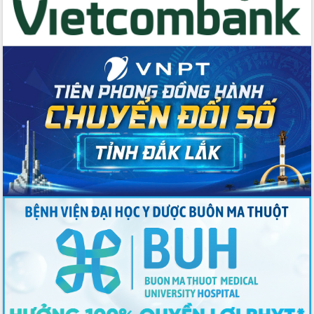
Thứ trưởng Bộ Y tế làm việc với tỉnh
Đắk Lắk về phát triển nhân lực y tế
cho trạm y tế cấp xã
Du lịch Đắk Lắk nâng tầm trải nghiệm
du khách thông qua Hệ thống cơ sở dữ
liệu và Bản đồ số
Tập huấn ứng dụng trí tuệ nhân tạo (AI)
trong thương mại điện tử năm 2026
Đoàn đại biểu Quốc hội tỉnh Đắk Lắk
trao đổi thông tin trước Kỳ họp thứ
nhất, Quốc hội khóa XVI
Quyết liệt cải cách hành chính, khơi
thông nguồn lực phát triển
Nâng cao hiệu lực, hiệu quả HĐND
tỉnh thông qua hiện đại hóa hành chính
Xã Ea Phê gắn cải cách hành chính với
chuyển đổi số
Phó Chủ tịch Thường trực UBND tỉnh
Hồ Thị Nguyên Thảo làm việc tại Trung
tâm Phục vụ hành chính công xã Ea
Phê