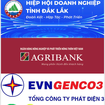
Hội thảo khoa học “Giải pháp thúc đẩy
phát triển nền kinh tế xanh tại tỉnh
Đắk Lắk”
Tăng cường giám sát, đôn đốc thực
hiện nhiệm vụ quản lý tài sản công
hàng tuần
Tháo gỡ những vướng mắc, đẩy mạnh
công tác cải cách thủ tục hành chính
tại Trung tâm Phục vụ hành chính
công tỉnh
Đắk Lắk: Tôn vinh 46 giải pháp tại Hội
thi Sáng tạo Kỹ thuật 2024 - 2025
Đắk Lắk rà soát, điều chỉnh Đề án 190
về phát triển nuôi trồng thủy sản
Phó Chủ tịch UBND tỉnh Đắk Lắk
Trương Công Thái kiểm tra thực địa
Dự án cao tốc Khánh Hòa - Buôn Ma
Thuột
Định vị cà phê Việt Nam như một “di
sản sống” trong dòng chảy toàn cầu