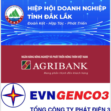
hiện nhiệm vụ quản lý tài sản công
hàng tuần
Tháo gỡ những vướng mắc, đẩy mạnh
công tác cải cách thủ tục hành chính
tại Trung tâm Phục vụ hành chính
công tỉnh
Đắk Lắk: Tôn vinh 46 giải pháp tại Hội
thi Sáng tạo Kỹ thuật 2024 - 2025
Đắk Lắk rà soát, điều chỉnh Đề án 190
về phát triển nuôi trồng thủy sản
Phó Chủ tịch UBND tỉnh Đắk Lắk
Trương Công Thái kiểm tra thực địa
Dự án cao tốc Khánh Hòa - Buôn Ma
Thuột
Định vị cà phê Việt Nam như một “di
sản sống” trong dòng chảy toàn cầu
Xây dựng nông thôn mới: Nâng cao đời
sống người dân từ những mô hình thiết
thực
Quyết liệt tháo gỡ vướng mắc, đẩy