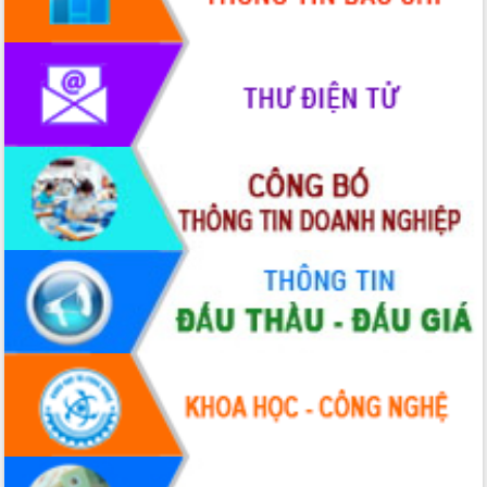
Rà soát, hoàn thiện hệ thống thiết chế
văn hóa, thể thao đáp ứng yêu cầu
phát triển mới
Thường trực HĐND tỉnh Đắk Lắk gặp
mặt Đoàn chuyên gia y tế TP. Hồ Chí
Minh
Lễ truy điệu và an táng hài cốt liệt sĩ
tại Nghĩa trang Liệt sĩ xã Sơn Hòa
Bàn giải pháp tháo gỡ khó khăn trong
xuất khẩu sầu riêng và triển khai quy
định EUDR
Thứ trưởng Bộ Nông nghiệp và Môi
trường Nguyễn Hoàng Hiệp khảo sát
vùng trồng và doanh nghiệp đóng gói
sầu riêng tại Đắk Lắk
Trình diễn nghệ thuật chế biến các
món ăn từ sầu riêng
Đắk Lắk công bố Quy hoạch và xúc
tiến đầu tư tỉnh
Ngành cá ngừ Đắk Lắk chủ động thích