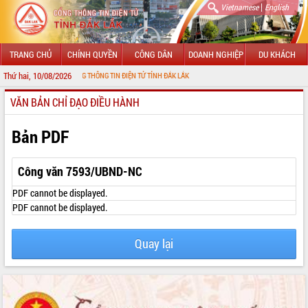
|
Vietnamese
English
TRANG CHỦ
CHÍNH QUYỀN
CÔNG DÂN
DOANH NGHIỆP
DU KHÁCH
Thứ hai, 10/08/2026
 ĐẾN VỚI CỔNG THÔNG TIN ĐIỆN TỬ TỈNH ĐẮK LẮK
VĂN BẢN CHỈ ĐẠO ĐIỀU HÀNH
GIỚI THIỆU
LÃNH ĐẠO UBND TỈNH
Bản PDF
TIN TỨC SỰ KIỆN
Công văn 7593/UBND-NC
SỞ, BAN, NGÀNH
PDF cannot be displayed.
PDF cannot be displayed.
UBND CÁC XÃ, PHƯỜNG
Quay lại
THÔNG TIN CHỈ ĐẠO ĐIỀU HÀNH
HỆ THỐNG VĂN BẢN
VĂN BẢN HĐND TỈNH