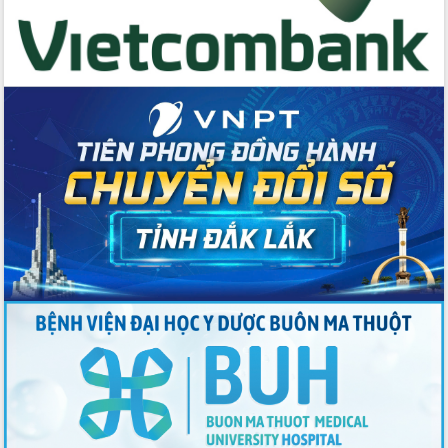
du khách thông qua Hệ thống cơ sở dữ
liệu và Bản đồ số
Tập huấn ứng dụng trí tuệ nhân tạo (AI)
trong thương mại điện tử năm 2026
Đoàn đại biểu Quốc hội tỉnh Đắk Lắk
trao đổi thông tin trước Kỳ họp thứ
nhất, Quốc hội khóa XVI
Quyết liệt cải cách hành chính, khơi
thông nguồn lực phát triển
Nâng cao hiệu lực, hiệu quả HĐND
tỉnh thông qua hiện đại hóa hành chính
Xã Ea Phê gắn cải cách hành chính với
chuyển đổi số
Phó Chủ tịch Thường trực UBND tỉnh
Hồ Thị Nguyên Thảo làm việc tại Trung
tâm Phục vụ hành chính công xã Ea
Phê
Xây dựng nền hành chính số đồng
hành cùng nông dân dân, doanh nghiệp
Giai đoạn 2026-2030, Đắk Lắk phấn