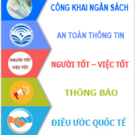
ứng để giữ vững thị trường xuất khẩu
Diễn đàn Kinh tế tư nhân Việt Nam đột
phá cơ chế - Hợp tác công tư
Đề án 06 tạo bước ngoặt đột phá trong
cải cách hành chính tỉnh Đắk Lắk
Kết nối tour, đẩy mạnh chuyển đổi số
để phát triển du lịch Đắk Lắk
Khởi động Dự án Đầu tư xây dựng hạ
tầng kỹ thuật Cụm công nghiệp Tân
Tiến
Gặp mặt các cơ quan báo chí nhân Kỷ
niệm 101 năm Ngày Báo chí Cách
mạng Việt Nam
Đắk Lắk sơ kết 4 năm triển khai thực
hiện Đề án 06 của Chính phủ
Họp báo thông tin về Hội nghị Công bố
Quy hoạch và Xúc tiến đầu tư tỉnh Đắk
Lắk
Khơi thông điểm nghẽn, đẩy nhanh
giải ngân vốn khắc phục thiên tai