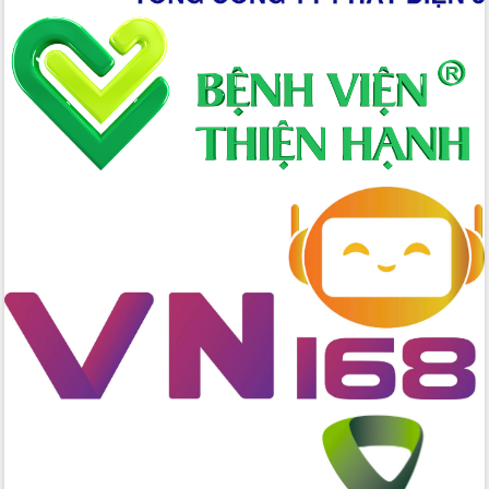
nhanh tiến độ các dự án trọng điểm
trong Khu kinh tế Nam Phú Yên
Hòn Yến phát triển du lịch gắn với bảo
tồn biển
Lấy ý kiến điều chỉnh Quy hoạch tỉnh
Đắk Lắk thời kỳ 2021-2030, tầm nhìn
đến năm 2050
Phát động chiến dịch 30 ngày đêm
giải phóng mặt bằng Tuyến đường bộ
ven biển
Đắk Lắk nỗ lực thúc đẩy tăng trưởng
kinh tế từ 10% trở lên trong Quý
II/2026
Đắk Lắk ký kết thỏa thuận hợp tác về
chuyển đổi số giai đoạn 2026 – 2030
với Tập đoàn Bưu chính Viễn thông
Việt Nam
Thứ trưởng Bộ Y tế làm việc với tỉnh
Đắk Lắk về phát triển nhân lực y tế
cho trạm y tế cấp xã
Du lịch Đắk Lắk nâng tầm trải nghiệm