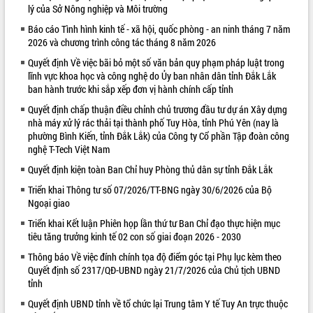
lý của Sở Nông nghiệp và Môi trường
VIDEO
Báo cáo Tình hình kinh tế - xã hội, quốc phòng - an ninh tháng 7 năm
2026 và chương trình công tác tháng 8 năm 2026
Quyết định Về việc bãi bỏ một số văn bản quy phạm pháp luật trong
lĩnh vực khoa học và công nghệ do Ủy ban nhân dân tỉnh Đắk Lắk
ban hành trước khi sắp xếp đơn vị hành chính cấp tỉnh
Quyết định chấp thuận điều chỉnh chủ trương đầu tư dự án Xây dựng
nhà máy xử lý rác thải tại thành phố Tuy Hòa, tỉnh Phú Yên (nay là
phường Bình Kiến, tỉnh Đắk Lắk) của Công ty Cổ phần Tập đoàn công
nghệ T-Tech Việt Nam
Khám bệnh, cấp phát thuốc miễn phí
Quyết định kiện toàn Ban Chỉ huy Phòng thủ dân sự tỉnh Đắk Lắk
và tặng quà người dân xã Cư Pui
Hội nghị UBND tỉnh Đắk Lắk thường kỳ
Triển khai Thông tư số 07/2026/TT-BNG ngày 30/6/2026 của Bộ
Ngoại giao
tháng 7/2026
Lễ truy tặng danh hiệu “Bà Mẹ Việt
Triển khai Kết luận Phiên họp lần thứ tư Ban Chỉ đạo thực hiện mục
Nam Anh hùng” và trao Huân chương
tiêu tăng trưởng kinh tế 02 con số giai đoạn 2026 - 2030
Lao động
Thông báo Về việc đính chính tọa độ điểm góc tại Phụ lục kèm theo
ALBUM ẢNH
UBND tỉnh Đắk Lắk triển khai nhiệm
Quyết định số 2317/QĐ-UBND ngày 21/7/2026 của Chủ tịch UBND
vụ 6 tháng cuối năm 2026
tỉnh
Kỳ họp thứ Hai, Hội đồng nhân dân
Quyết định UBND tỉnh về tổ chức lại Trung tâm Y tế Tuy An trực thuộc
tỉnh khóa XI quyết nghị nhiều nội dung