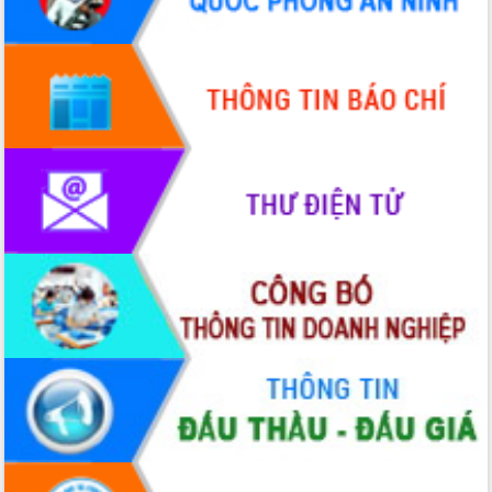
Quy hoạch và Xúc tiến đầu tư tỉnh Đắk
Lắk
Khơi thông điểm nghẽn, đẩy nhanh
giải ngân vốn khắc phục thiên tai
HĐND tỉnh thông qua điều chỉnh Quy
hoạch tỉnh thời kỳ 2021-2030
Hội thảo góp ý hồ sơ điều chỉnh quy
hoạch tỉnh Đắk Lắk thời kỳ 2021-2030,
tầm nhìn đến năm 2050
Nâng cao hiệu quả hoạt động của các
doanh nghiệp nhà nước
Hội nghị triển khai kết nối mạng
truyền số liệu chuyên dùng phục vụ cơ
quan Đảng, Nhà nước
Lễ phát động chuỗi hoạt động chung
tay làm sạch môi trường
Xã Ea Kar bước chuyển mình trong
công tác cải cách hành chính mô hình
mới
UBND tỉnh họp báo định kỳ tháng 4
năm 2026