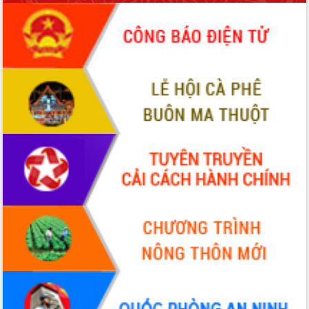
món ăn từ sầu riêng
Đắk Lắk công bố Quy hoạch và xúc
tiến đầu tư tỉnh
Ngành cá ngừ Đắk Lắk chủ động thích
ứng để giữ vững thị trường xuất khẩu
Diễn đàn Kinh tế tư nhân Việt Nam đột
phá cơ chế - Hợp tác công tư
Đề án 06 tạo bước ngoặt đột phá trong
cải cách hành chính tỉnh Đắk Lắk
Kết nối tour, đẩy mạnh chuyển đổi số
để phát triển du lịch Đắk Lắk
Khởi động Dự án Đầu tư xây dựng hạ
tầng kỹ thuật Cụm công nghiệp Tân
Tiến
Gặp mặt các cơ quan báo chí nhân Kỷ
niệm 101 năm Ngày Báo chí Cách
mạng Việt Nam
Đắk Lắk sơ kết 4 năm triển khai thực
hiện Đề án 06 của Chính phủ
Họp báo thông tin về Hội nghị Công bố