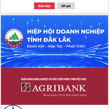
Thứ trưởng Bộ Y tế làm việc với tỉnh
Bình chọn
Kết quả
Đắk Lắk về phát triển nhân lực y tế
cho trạm y tế cấp xã
Du lịch Đắk Lắk nâng tầm trải nghiệm
du khách thông qua Hệ thống cơ sở dữ
liệu và Bản đồ số
Tập huấn ứng dụng trí tuệ nhân tạo (AI)
trong thương mại điện tử năm 2026
Đoàn đại biểu Quốc hội tỉnh Đắk Lắk
trao đổi thông tin trước Kỳ họp thứ
nhất, Quốc hội khóa XVI
Quyết liệt cải cách hành chính, khơi
thông nguồn lực phát triển
Nâng cao hiệu lực, hiệu quả HĐND
tỉnh thông qua hiện đại hóa hành chính
Xã Ea Phê gắn cải cách hành chính với
chuyển đổi số
Phó Chủ tịch Thường trực UBND tỉnh
Hồ Thị Nguyên Thảo làm việc tại Trung
tâm Phục vụ hành chính công xã Ea
Phê