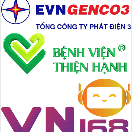
Xây dựng nền hành chính số đồng
hành cùng nông dân dân, doanh nghiệp
Giai đoạn 2026-2030, Đắk Lắk phấn
đấu có 77% xã đạt chuẩn nông thôn
mới
Chuyển đổi số 'mở đường' cho nông
nghiệp Đắk Lắk tăng trưởng bứt phá
Triển khai đồng bộ đo đạc, lập hồ sơ
địa chính, hoàn thiện cơ sở dữ liệu đất
đai
Ứng dụng sinh trắc học - Bước tiến
trong hành trình chuyển đổi số tại Đắk
Lắk
Đắk Lắk nâng cao hiệu quả công tác
Đảng từ Sổ tay đảng viên điện tử
Đắk Lắk đẩy mạnh nuôi biển công
nghệ, hướng tới phát triển thủy sản
bền vững
Tập huấn nâng cao năng lực triển khai
chuyển đổi số cho cán bộ, công chức