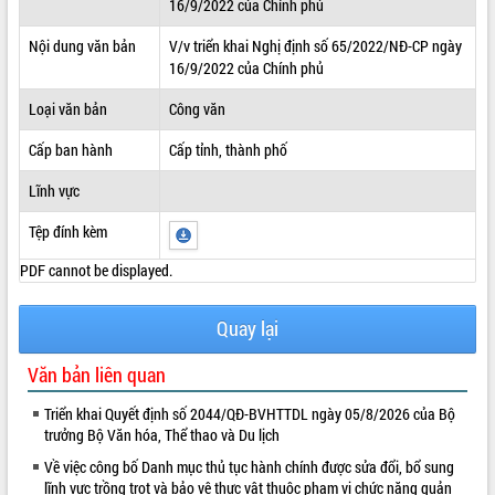
16/9/2022 của Chính phủ
ĐIỂM TIN VĂN BẢN
Nội dung văn bản
V/v triển khai Nghị định số 65/2022/NĐ-CP ngày
16/9/2022 của Chính phủ
QUY HOẠCH - KẾ HOẠCH
Loại văn bản
Công văn
Cấp ban hành
Cấp tỉnh, thành phố
Lĩnh vực
Tệp đính kèm
PDF cannot be displayed.
Quay lại
Văn bản liên quan
Triển khai Quyết định số 2044/QĐ-BVHTTDL ngày 05/8/2026 của Bộ
trưởng Bộ Văn hóa, Thể thao và Du lịch
Về việc công bố Danh mục thủ tục hành chính được sửa đổi, bổ sung
lĩnh vực trồng trọt và bảo vệ thực vật thuộc phạm vi chức năng quản