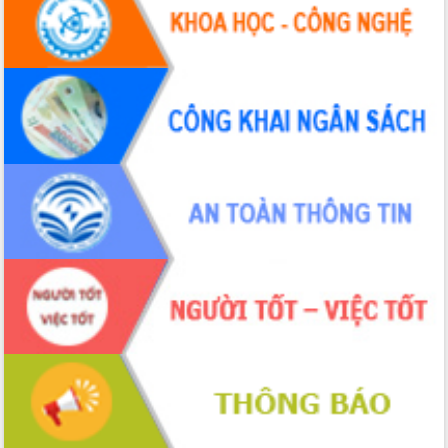
Hội thảo khoa học “Giải pháp thúc đẩy
phát triển nền kinh tế xanh tại tỉnh
Đắk Lắk”
Tăng cường giám sát, đôn đốc thực
hiện nhiệm vụ quản lý tài sản công
hàng tuần
Tháo gỡ những vướng mắc, đẩy mạnh
công tác cải cách thủ tục hành chính
tại Trung tâm Phục vụ hành chính
công tỉnh
Đắk Lắk: Tôn vinh 46 giải pháp tại Hội
thi Sáng tạo Kỹ thuật 2024 - 2025
Đắk Lắk rà soát, điều chỉnh Đề án 190
về phát triển nuôi trồng thủy sản
Phó Chủ tịch UBND tỉnh Đắk Lắk
Trương Công Thái kiểm tra thực địa
Dự án cao tốc Khánh Hòa - Buôn Ma
Thuột
Định vị cà phê Việt Nam như một “di
sản sống” trong dòng chảy toàn cầu