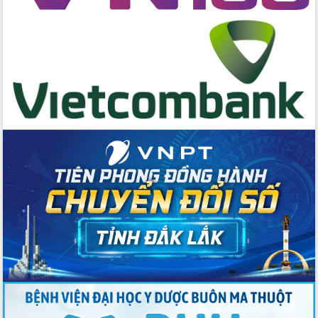
cấp xã
Đắk Lắk phát động hưởng ứng Ngày
Quyền của người tiêu dùng Việt Nam
2026
Đẩy mạnh cải cách hành chính, quyết
tâm đạt được mục tiêu tăng trưởng
hai con số trong năm 2026
Tổ chức trang trọng Lễ hội Đền thờ
Lương Văn Chánh năm 2026
Phó Bí thư Tỉnh ủy Đắk Lắk Đỗ Hữu
Huy giữ chức Bí thư Đảng ủy Ủy Ban
Nhân dân tỉnh
Bệnh án điện tử thúc đẩy chuyển đổi
số y tế tại Đắk Lắk
Chuyển đổi số thư viện: Mở rộng
không gian tri thức trong thời đại số
Đánh giá, rút kinh nghiệm công tác tổ
chức diễn tập trước ngày bầu cử
Chương trình “Gặp gỡ hữu nghị –
Friendship Meeting New Year 2026”