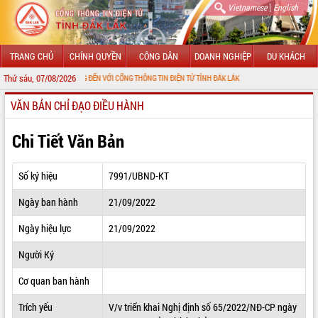
|
Vietnamese
English
TRANG CHỦ
CHÍNH QUYỀN
CÔNG DÂN
DOANH NGHIỆP
DU KHÁCH
Thứ sáu, 07/08/2026
CHÀO MỪNG ĐẾN VỚI CỔNG THÔNG TIN ĐIỆN TỬ TỈNH ĐẮK LẮK
VĂN BẢN CHỈ ĐẠO ĐIỀU HÀNH
GIỚI THIỆU
LÃNH ĐẠO UBND TỈNH
Chi Tiết Văn Bản
TIN TỨC SỰ KIỆN
Số ký hiệu
7991/UBND-KT
SỞ, BAN, NGÀNH
Ngày ban hành
21/09/2022
UBND CÁC XÃ, PHƯỜNG
Ngày hiệu lực
21/09/2022
THÔNG TIN CHỈ ĐẠO ĐIỀU HÀNH
Người Ký
HỆ THỐNG VĂN BẢN
Cơ quan ban hành
Trích yếu
V/v triển khai Nghị định số 65/2022/NĐ-CP ngày
VĂN BẢN HĐND TỈNH