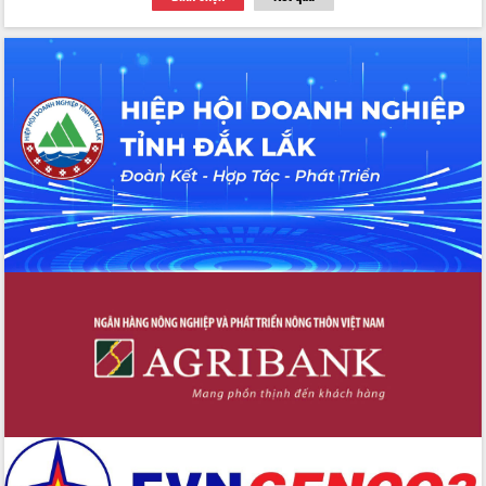
du khách thông qua Hệ thống cơ sở dữ
liệu và Bản đồ số
Tập huấn ứng dụng trí tuệ nhân tạo (AI)
trong thương mại điện tử năm 2026
Đoàn đại biểu Quốc hội tỉnh Đắk Lắk
trao đổi thông tin trước Kỳ họp thứ
nhất, Quốc hội khóa XVI
Quyết liệt cải cách hành chính, khơi
thông nguồn lực phát triển
Nâng cao hiệu lực, hiệu quả HĐND
tỉnh thông qua hiện đại hóa hành chính
Xã Ea Phê gắn cải cách hành chính với
chuyển đổi số
Phó Chủ tịch Thường trực UBND tỉnh
Hồ Thị Nguyên Thảo làm việc tại Trung
tâm Phục vụ hành chính công xã Ea
Phê
Xây dựng nền hành chính số đồng
hành cùng nông dân dân, doanh nghiệp
Giai đoạn 2026-2030, Đắk Lắk phấn
đấu có 77% xã đạt chuẩn nông thôn