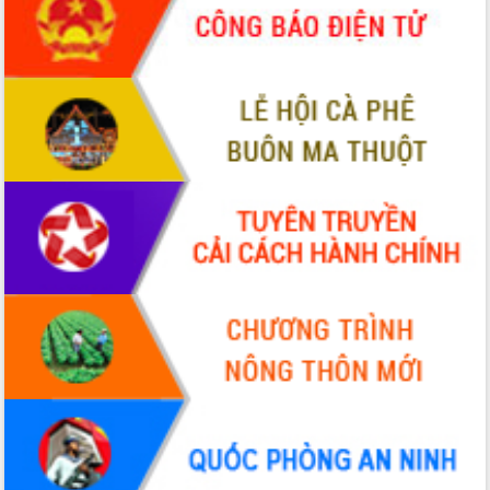
ứng để giữ vững thị trường xuất khẩu
Diễn đàn Kinh tế tư nhân Việt Nam đột
phá cơ chế - Hợp tác công tư
Đề án 06 tạo bước ngoặt đột phá trong
cải cách hành chính tỉnh Đắk Lắk
Kết nối tour, đẩy mạnh chuyển đổi số
để phát triển du lịch Đắk Lắk
Khởi động Dự án Đầu tư xây dựng hạ
tầng kỹ thuật Cụm công nghiệp Tân
Tiến
Gặp mặt các cơ quan báo chí nhân Kỷ
niệm 101 năm Ngày Báo chí Cách
mạng Việt Nam
Đắk Lắk sơ kết 4 năm triển khai thực
hiện Đề án 06 của Chính phủ
Họp báo thông tin về Hội nghị Công bố
Quy hoạch và Xúc tiến đầu tư tỉnh Đắk
Lắk
Khơi thông điểm nghẽn, đẩy nhanh
giải ngân vốn khắc phục thiên tai