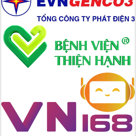
mới
Chuyển đổi số 'mở đường' cho nông
nghiệp Đắk Lắk tăng trưởng bứt phá
Triển khai đồng bộ đo đạc, lập hồ sơ
địa chính, hoàn thiện cơ sở dữ liệu đất
đai
Ứng dụng sinh trắc học - Bước tiến
trong hành trình chuyển đổi số tại Đắk
Lắk
Đắk Lắk nâng cao hiệu quả công tác
Đảng từ Sổ tay đảng viên điện tử
Đắk Lắk đẩy mạnh nuôi biển công
nghệ, hướng tới phát triển thủy sản
bền vững
Tập huấn nâng cao năng lực triển khai
chuyển đổi số cho cán bộ, công chức
cấp xã
Đắk Lắk phát động hưởng ứng Ngày
Quyền của người tiêu dùng Việt Nam
2026