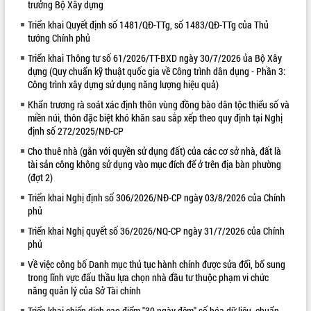
trưởng Bộ Xây dựng
VIDEO
Triển khai Quyết định số 1481/QĐ-TTg, số 1483/QĐ-TTg của Thủ
tướng Chính phủ
Triển khai Thông tư số 61/2026/TT-BXD ngày 30/7/2026 ủa Bộ Xây
dựng (Quy chuẩn kỹ thuật quốc gia về Công trình dân dụng - Phần 3:
Công trình xây dựng sử dụng năng lượng hiệu quả)
Khẩn trương rà soát xác định thôn vùng đồng bào dân tộc thiểu số và
miền núi, thôn đặc biệt khó khăn sau sắp xếp theo quy định tại Nghị
định số 272/2025/NĐ-CP
Cho thuê nhà (gắn với quyền sử dụng đất) của các cơ sở nhà, đất là
Lễ truy tặng danh hiệu “Bà Mẹ Việt
tài sản công không sử dụng vào mục đích để ở trên địa bàn phường
Nam Anh hùng” và trao Huân chương
(đợt 2)
Lao động
Triển khai Nghị định số 306/2026/NĐ-CP ngày 03/8/2026 của Chính
UBND tỉnh Đắk Lắk triển khai nhiệm
phủ
vụ 6 tháng cuối năm 2026
Triển khai Nghị quyết số 36/2026/NQ-CP ngày 31/7/2026 của Chính
Kỳ họp thứ Hai, Hội đồng nhân dân
phủ
tỉnh khóa XI quyết nghị nhiều nội dung
quan trọng
ALBUM ẢNH
Về việc công bố Danh mục thủ tục hành chính được sửa đổi, bổ sung
trong lĩnh vực đấu thầu lựa chọn nhà đầu tư thuộc phạm vi chức
Bí thư Tỉnh ủy Lương Nguyễn Minh
năng quản lý của Sở Tài chính
Triết thăm, tặng quà người có công với
cách mạng
Triển khai chiến dịch cao điểm "30 ngày đêm" số hóa dữ liệu, chuẩn