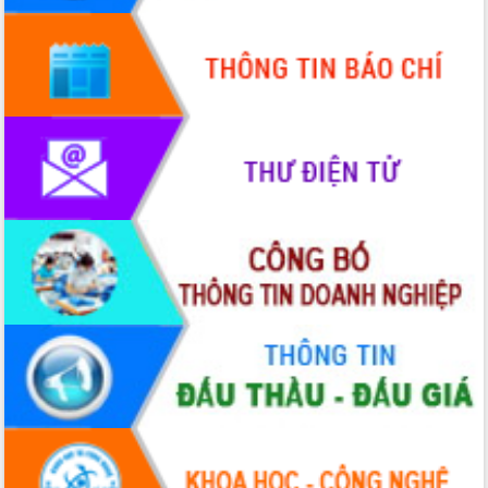
HĐND tỉnh thông qua điều chỉnh Quy
hoạch tỉnh thời kỳ 2021-2030
Hội thảo góp ý hồ sơ điều chỉnh quy
hoạch tỉnh Đắk Lắk thời kỳ 2021-2030,
tầm nhìn đến năm 2050
Nâng cao hiệu quả hoạt động của các
doanh nghiệp nhà nước
Hội nghị triển khai kết nối mạng
truyền số liệu chuyên dùng phục vụ cơ
quan Đảng, Nhà nước
Lễ phát động chuỗi hoạt động chung
tay làm sạch môi trường
Xã Ea Kar bước chuyển mình trong
công tác cải cách hành chính mô hình
mới
UBND tỉnh họp báo định kỳ tháng 4
năm 2026
Hội thảo khoa học “Giải pháp thúc đẩy
phát triển nền kinh tế xanh tại tỉnh
Đắk Lắk”
Tăng cường giám sát, đôn đốc thực