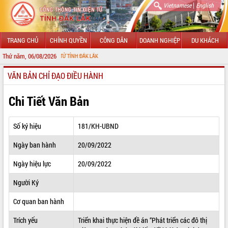
|
Vietnamese
English
TRANG CHỦ
CHÍNH QUYỀN
CÔNG DÂN
DOANH NGHIỆP
DU KHÁCH
Thứ năm, 06/08/2026
NG TIN ĐIỆN TỬ TỈNH ĐẮK LẮK
VĂN BẢN CHỈ ĐẠO ĐIỀU HÀNH
GIỚI THIỆU
LÃNH ĐẠO UBND TỈNH
Chi Tiết Văn Bản
TIN TỨC SỰ KIỆN
Số ký hiệu
181/KH-UBND
SỞ, BAN, NGÀNH
Ngày ban hành
20/09/2022
UBND CÁC XÃ, PHƯỜNG
Ngày hiệu lực
20/09/2022
THÔNG TIN CHỈ ĐẠO ĐIỀU HÀNH
Người Ký
HỆ THỐNG VĂN BẢN
Cơ quan ban hành
Trích yếu
Triển khai thực hiện đề án “Phát triển các đô thị
VĂN BẢN HĐND TỈNH