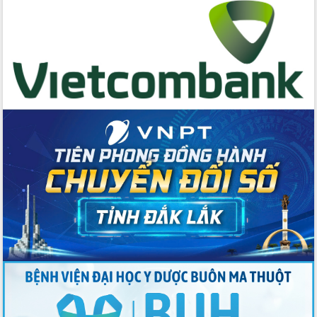
Đẩy mạnh cải cách hành chính, quyết
tâm đạt được mục tiêu tăng trưởng
hai con số trong năm 2026
Tổ chức trang trọng Lễ hội Đền thờ
Lương Văn Chánh năm 2026
Phó Bí thư Tỉnh ủy Đắk Lắk Đỗ Hữu
Huy giữ chức Bí thư Đảng ủy Ủy Ban
Nhân dân tỉnh
Bệnh án điện tử thúc đẩy chuyển đổi
số y tế tại Đắk Lắk
Chuyển đổi số thư viện: Mở rộng
không gian tri thức trong thời đại số
Đánh giá, rút kinh nghiệm công tác tổ
chức diễn tập trước ngày bầu cử
Chương trình “Gặp gỡ hữu nghị –
Friendship Meeting New Year 2026”
Bầu cử Quốc hội và HĐND: Cử tri Đắk
Lắk gửi gắm niềm tin, kỳ vọng vào lá
phiếu
Đắk Lắk sẵn sàng các điều kiện cho