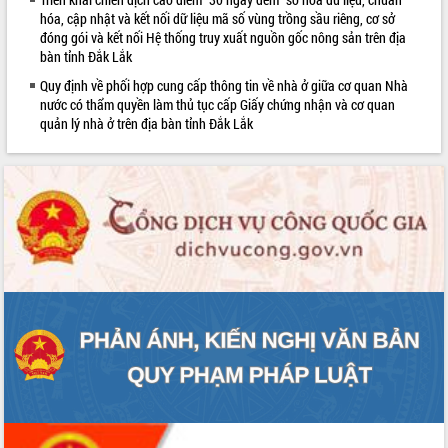
Rà soát, hoàn thiện hệ thống thiết chế
hóa, cập nhật và kết nối dữ liệu mã số vùng trồng sầu riêng, cơ sở
đóng gói và kết nối Hệ thống truy xuất nguồn gốc nông sản trên địa
văn hóa, thể thao đáp ứng yêu cầu
bàn tỉnh Đắk Lắk
phát triển mới
Thường trực HĐND tỉnh Đắk Lắk gặp
Quy định về phối hợp cung cấp thông tin về nhà ở giữa cơ quan Nhà
mặt Đoàn chuyên gia y tế TP. Hồ Chí
nước có thẩm quyền làm thủ tục cấp Giấy chứng nhận và cơ quan
Minh
quản lý nhà ở trên địa bàn tỉnh Đắk Lắk
LIÊN KẾT WEB
Lễ truy điệu và an táng hài cốt liệt sĩ
tại Nghĩa trang Liệt sĩ xã Sơn Hòa
Bàn giải pháp tháo gỡ khó khăn trong
xuất khẩu sầu riêng và triển khai quy
định EUDR
Thứ trưởng Bộ Nông nghiệp và Môi
trường Nguyễn Hoàng Hiệp khảo sát
vùng trồng và doanh nghiệp đóng gói
sầu riêng tại Đắk Lắk
Trình diễn nghệ thuật chế biến các
món ăn từ sầu riêng
Đắk Lắk công bố Quy hoạch và xúc
tiến đầu tư tỉnh
Ngành cá ngừ Đắk Lắk chủ động thích