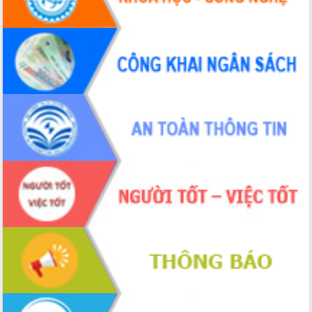
hiện nhiệm vụ quản lý tài sản công
hàng tuần
Tháo gỡ những vướng mắc, đẩy mạnh
công tác cải cách thủ tục hành chính
tại Trung tâm Phục vụ hành chính
công tỉnh
Đắk Lắk: Tôn vinh 46 giải pháp tại Hội
thi Sáng tạo Kỹ thuật 2024 - 2025
Đắk Lắk rà soát, điều chỉnh Đề án 190
về phát triển nuôi trồng thủy sản
Phó Chủ tịch UBND tỉnh Đắk Lắk
Trương Công Thái kiểm tra thực địa
Dự án cao tốc Khánh Hòa - Buôn Ma
Thuột
Định vị cà phê Việt Nam như một “di
sản sống” trong dòng chảy toàn cầu
Xây dựng nông thôn mới: Nâng cao đời
sống người dân từ những mô hình thiết
thực
Quyết liệt tháo gỡ vướng mắc, đẩy