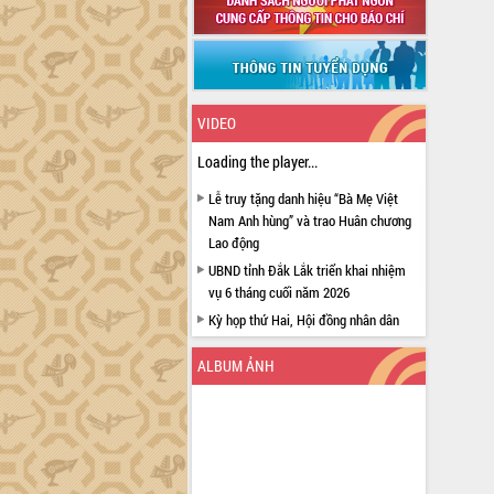
VIDEO
Loading the player...
Lễ truy tặng danh hiệu “Bà Mẹ Việt
Nam Anh hùng” và trao Huân chương
Lao động
UBND tỉnh Đắk Lắk triển khai nhiệm
vụ 6 tháng cuối năm 2026
Kỳ họp thứ Hai, Hội đồng nhân dân
tỉnh khóa XI quyết nghị nhiều nội dung
quan trọng
ALBUM ẢNH
Bí thư Tỉnh ủy Lương Nguyễn Minh
Triết thăm, tặng quà người có công với
cách mạng
Rà soát, hoàn thiện hệ thống thiết chế
văn hóa, thể thao đáp ứng yêu cầu