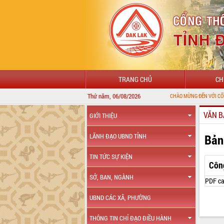
TRANG CHỦ
CH
Thứ năm, 06/08/2026
CHÀO MỪNG ĐẾN VỚI CỔNG THÔNG TIN Đ
VĂN B
GIỚI THIỆU
Bản
LÃNH ĐẠO UBND TỈNH
TIN TỨC SỰ KIỆN
Côn
SỞ, BAN, NGÀNH
PDF ca
UBND CÁC XÃ, PHƯỜNG
THÔNG TIN CHỈ ĐẠO ĐIỀU HÀNH