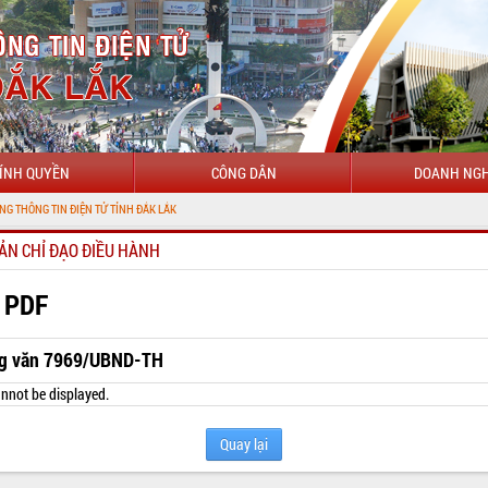
ÍNH QUYỀN
CÔNG DÂN
DOANH NGH
IỆN TỬ TỈNH ĐẮK LẮK
ẢN CHỈ ĐẠO ĐIỀU HÀNH
 PDF
g văn 7969/UBND-TH
nnot be displayed.
Quay lại