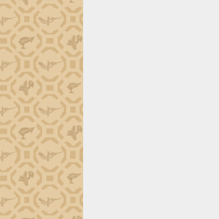
phá cơ chế - Hợp tác công tư
Đề án 06 tạo bước ngoặt đột phá trong
cải cách hành chính tỉnh Đắk Lắk
Kết nối tour, đẩy mạnh chuyển đổi số
để phát triển du lịch Đắk Lắk
Khởi động Dự án Đầu tư xây dựng hạ
tầng kỹ thuật Cụm công nghiệp Tân
Tiến
Gặp mặt các cơ quan báo chí nhân Kỷ
niệm 101 năm Ngày Báo chí Cách
mạng Việt Nam
Đắk Lắk sơ kết 4 năm triển khai thực
hiện Đề án 06 của Chính phủ
Họp báo thông tin về Hội nghị Công bố
Quy hoạch và Xúc tiến đầu tư tỉnh Đắk
Lắk
Khơi thông điểm nghẽn, đẩy nhanh
giải ngân vốn khắc phục thiên tai
HĐND tỉnh thông qua điều chỉnh Quy
hoạch tỉnh thời kỳ 2021-2030