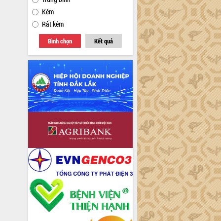
Kém
Rất kém
Bình chọn
Kết quả