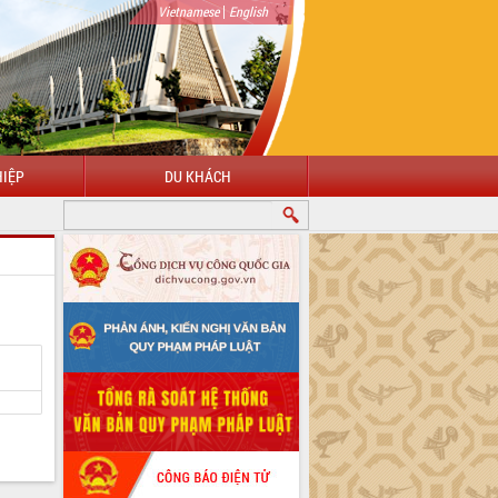
|
Vietnamese
English
IỆP
DU KHÁCH