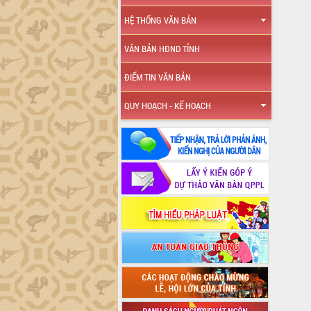
HỆ THỐNG VĂN BẢN
VĂN BẢN HĐND TỈNH
ĐIỂM TIN VĂN BẢN
QUY HOẠCH - KẾ HOẠCH