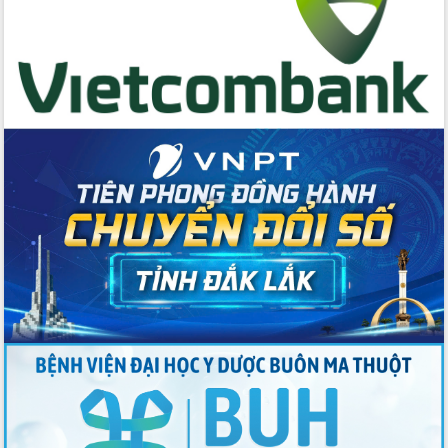
du khách thông qua Hệ thống cơ sở dữ
liệu và Bản đồ số
Tập huấn ứng dụng trí tuệ nhân tạo (AI)
trong thương mại điện tử năm 2026
Đoàn đại biểu Quốc hội tỉnh Đắk Lắk
trao đổi thông tin trước Kỳ họp thứ
nhất, Quốc hội khóa XVI
Quyết liệt cải cách hành chính, khơi
thông nguồn lực phát triển
Nâng cao hiệu lực, hiệu quả HĐND
tỉnh thông qua hiện đại hóa hành chính
Xã Ea Phê gắn cải cách hành chính với
chuyển đổi số
Phó Chủ tịch Thường trực UBND tỉnh
Hồ Thị Nguyên Thảo làm việc tại Trung
tâm Phục vụ hành chính công xã Ea
Phê
Xây dựng nền hành chính số đồng
hành cùng nông dân dân, doanh nghiệp
Giai đoạn 2026-2030, Đắk Lắk phấn