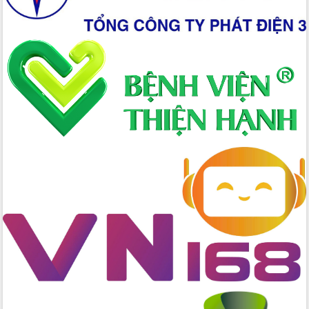
nhanh tiến độ các dự án trọng điểm
trong Khu kinh tế Nam Phú Yên
Hòn Yến phát triển du lịch gắn với bảo
tồn biển
Lấy ý kiến điều chỉnh Quy hoạch tỉnh
Đắk Lắk thời kỳ 2021-2030, tầm nhìn
đến năm 2050
Phát động chiến dịch 30 ngày đêm
giải phóng mặt bằng Tuyến đường bộ
ven biển
Đắk Lắk nỗ lực thúc đẩy tăng trưởng
kinh tế từ 10% trở lên trong Quý
II/2026
Đắk Lắk ký kết thỏa thuận hợp tác về
chuyển đổi số giai đoạn 2026 – 2030
với Tập đoàn Bưu chính Viễn thông
Việt Nam
Thứ trưởng Bộ Y tế làm việc với tỉnh
Đắk Lắk về phát triển nhân lực y tế
cho trạm y tế cấp xã
Du lịch Đắk Lắk nâng tầm trải nghiệm