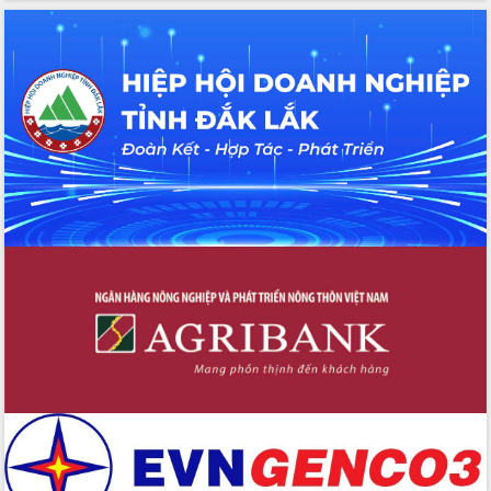
hiện nhiệm vụ quản lý tài sản công
hàng tuần
Tháo gỡ những vướng mắc, đẩy mạnh
công tác cải cách thủ tục hành chính
tại Trung tâm Phục vụ hành chính
công tỉnh
Đắk Lắk: Tôn vinh 46 giải pháp tại Hội
thi Sáng tạo Kỹ thuật 2024 - 2025
Đắk Lắk rà soát, điều chỉnh Đề án 190
về phát triển nuôi trồng thủy sản
Phó Chủ tịch UBND tỉnh Đắk Lắk
Trương Công Thái kiểm tra thực địa
Dự án cao tốc Khánh Hòa - Buôn Ma
Thuột
Định vị cà phê Việt Nam như một “di
sản sống” trong dòng chảy toàn cầu
Xây dựng nông thôn mới: Nâng cao đời
sống người dân từ những mô hình thiết
thực
Quyết liệt tháo gỡ vướng mắc, đẩy