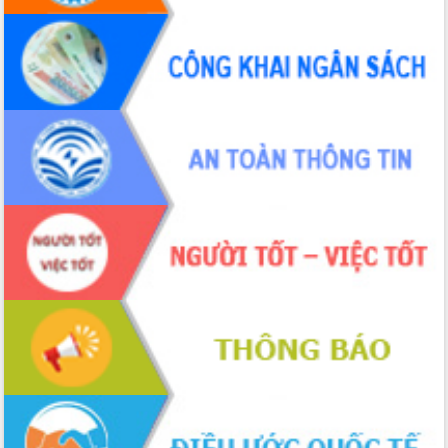
ứng để giữ vững thị trường xuất khẩu
Diễn đàn Kinh tế tư nhân Việt Nam đột
phá cơ chế - Hợp tác công tư
Đề án 06 tạo bước ngoặt đột phá trong
cải cách hành chính tỉnh Đắk Lắk
Kết nối tour, đẩy mạnh chuyển đổi số
để phát triển du lịch Đắk Lắk
Khởi động Dự án Đầu tư xây dựng hạ
tầng kỹ thuật Cụm công nghiệp Tân
Tiến
Gặp mặt các cơ quan báo chí nhân Kỷ
niệm 101 năm Ngày Báo chí Cách
mạng Việt Nam
Đắk Lắk sơ kết 4 năm triển khai thực
hiện Đề án 06 của Chính phủ
Họp báo thông tin về Hội nghị Công bố
Quy hoạch và Xúc tiến đầu tư tỉnh Đắk
Lắk
Khơi thông điểm nghẽn, đẩy nhanh
giải ngân vốn khắc phục thiên tai