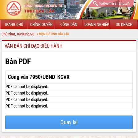
|
Vietnamese
English
TRANG CHỦ
CHÍNH QUYỀN
CÔNG DÂN
DOANH NGHIỆP
DU KHÁCH
Chủ nhật, 09/08/2026
ỔNG THÔNG TIN ĐIỆN TỬ TỈNH ĐẮK LẮK
VĂN BẢN CHỈ ĐẠO ĐIỀU HÀNH
GIỚI THIỆU
LÃNH ĐẠO UBND TỈNH
Bản PDF
TIN TỨC SỰ KIỆN
Công văn 7950/UBND-KGVX
SỞ, BAN, NGÀNH
PDF cannot be displayed.
PDF cannot be displayed.
UBND CÁC XÃ, PHƯỜNG
PDF cannot be displayed.
PDF cannot be displayed.
THÔNG TIN CHỈ ĐẠO ĐIỀU HÀNH
HỆ THỐNG VĂN BẢN
Quay lại
VĂN BẢN HĐND TỈNH