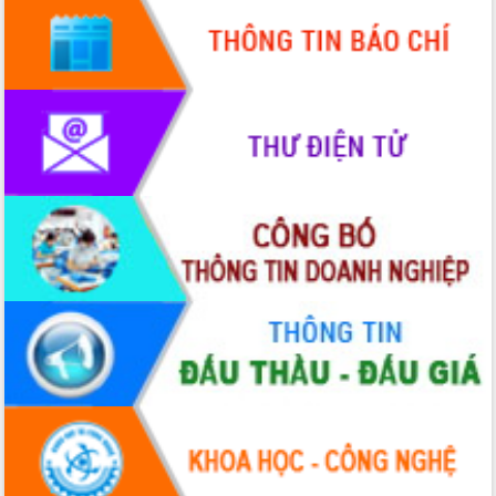
Rà soát, hoàn thiện hệ thống thiết chế
văn hóa, thể thao đáp ứng yêu cầu
phát triển mới
Thường trực HĐND tỉnh Đắk Lắk gặp
mặt Đoàn chuyên gia y tế TP. Hồ Chí
Minh
Lễ truy điệu và an táng hài cốt liệt sĩ
tại Nghĩa trang Liệt sĩ xã Sơn Hòa
Bàn giải pháp tháo gỡ khó khăn trong
xuất khẩu sầu riêng và triển khai quy
định EUDR
Thứ trưởng Bộ Nông nghiệp và Môi
trường Nguyễn Hoàng Hiệp khảo sát
vùng trồng và doanh nghiệp đóng gói
sầu riêng tại Đắk Lắk
Trình diễn nghệ thuật chế biến các
món ăn từ sầu riêng
Đắk Lắk công bố Quy hoạch và xúc
tiến đầu tư tỉnh
Ngành cá ngừ Đắk Lắk chủ động thích