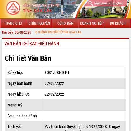
|
Vietnamese
English
TRANG CHỦ
CHÍNH QUYỀN
CÔNG DÂN
DOANH NGHIỆP
DU KHÁCH
Thứ bảy, 08/08/2026
ĐẾN VỚI CỔNG THÔNG TIN ĐIỆN TỬ TỈNH ĐẮK LẮK
VĂN BẢN CHỈ ĐẠO ĐIỀU HÀNH
GIỚI THIỆU
LÃNH ĐẠO UBND TỈNH
Chi Tiết Văn Bản
TIN TỨC SỰ KIỆN
Số ký hiệu
8031/UBND-KT
SỞ, BAN, NGÀNH
Ngày ban hành
22/09/2022
UBND CÁC XÃ, PHƯỜNG
Ngày hiệu lực
22/09/2022
THÔNG TIN CHỈ ĐẠO ĐIỀU HÀNH
Người Ký
HỆ THỐNG VĂN BẢN
Cơ quan ban hành
Trích yếu
V/v triển khai Quyết định số 1927/QĐ-BTC ngày
VĂN BẢN HĐND TỈNH