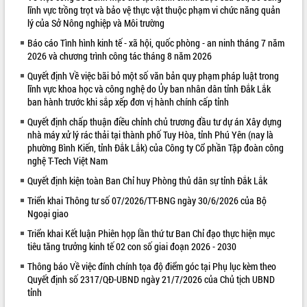
lĩnh vực trồng trọt và bảo vệ thực vật thuộc phạm vi chức năng quản
VIDEO
lý của Sở Nông nghiệp và Môi trường
Không có file video nào để phát.
Báo cáo Tình hình kinh tế - xã hội, quốc phòng - an ninh tháng 7 năm
2026 và chương trình công tác tháng 8 năm 2026
ALBUM ẢNH
Quyết định Về việc bãi bỏ một số văn bản quy phạm pháp luật trong
lĩnh vực khoa học và công nghệ do Ủy ban nhân dân tỉnh Đắk Lắk
ban hành trước khi sắp xếp đơn vị hành chính cấp tỉnh
Quyết định chấp thuận điều chỉnh chủ trương đầu tư dự án Xây dựng
nhà máy xử lý rác thải tại thành phố Tuy Hòa, tỉnh Phú Yên (nay là
phường Bình Kiến, tỉnh Đắk Lắk) của Công ty Cổ phần Tập đoàn công
nghệ T-Tech Việt Nam
Quyết định kiện toàn Ban Chỉ huy Phòng thủ dân sự tỉnh Đắk Lắk
Triển khai Thông tư số 07/2026/TT-BNG ngày 30/6/2026 của Bộ
LIÊN KẾT WEB
Ngoại giao
Triển khai Kết luận Phiên họp lần thứ tư Ban Chỉ đạo thực hiện mục
tiêu tăng trưởng kinh tế 02 con số giai đoạn 2026 - 2030
Thông báo Về việc đính chính tọa độ điểm góc tại Phụ lục kèm theo
Quyết định số 2317/QĐ-UBND ngày 21/7/2026 của Chủ tịch UBND
tỉnh