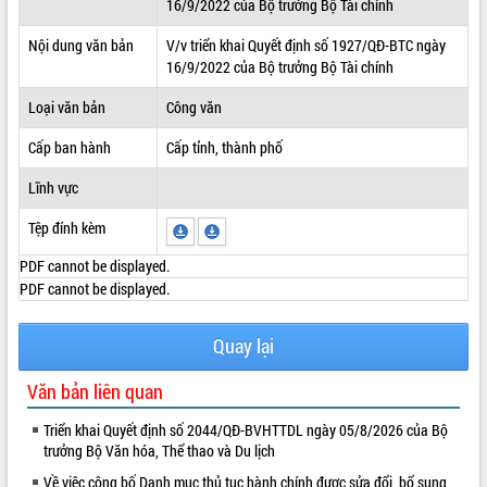
16/9/2022 của Bộ trưởng Bộ Tài chính
ĐIỂM TIN VĂN BẢN
Nội dung văn bản
V/v triển khai Quyết định số 1927/QĐ-BTC ngày
16/9/2022 của Bộ trưởng Bộ Tài chính
QUY HOẠCH - KẾ HOẠCH
Loại văn bản
Công văn
Cấp ban hành
Cấp tỉnh, thành phố
Lĩnh vực
Tệp đính kèm
PDF cannot be displayed.
PDF cannot be displayed.
Quay lại
Văn bản liên quan
Triển khai Quyết định số 2044/QĐ-BVHTTDL ngày 05/8/2026 của Bộ
trưởng Bộ Văn hóa, Thể thao và Du lịch
Về việc công bố Danh mục thủ tục hành chính được sửa đổi, bổ sung