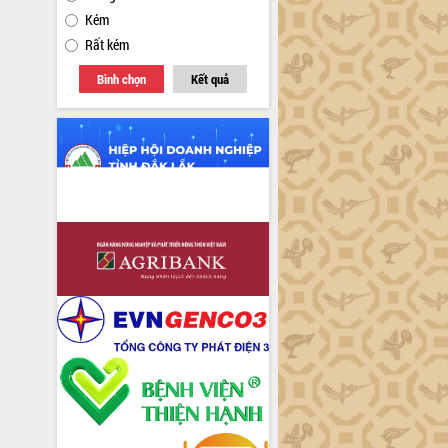
Kém
Rất kém
Bình chọn
Kết quả