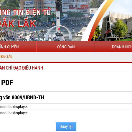
ÍNH QUYỀN
CÔNG DÂN
DOANH NGH
ẢN CHỈ ĐẠO ĐIỀU HÀNH
 PDF
g văn 8009/UBND-TH
nnot be displayed.
nnot be displayed.
Quay lại