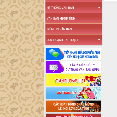
HỆ THỐNG VĂN BẢN
VĂN BẢN HĐND TỈNH
ĐIỂM TIN VĂN BẢN
QUY HOẠCH - KẾ HOẠCH