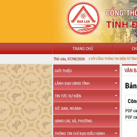
TRANG CHỦ
CH
Thứ sáu, 07/08/2026
CHÀO MỪNG ĐẾN VỚI CỔNG THÔNG TIN ĐIỆN TỬ TỈNH ĐẮK LẮK
VĂN B
GIỚI THIỆU
Bản
LÃNH ĐẠO UBND TỈNH
TIN TỨC SỰ KIỆN
Côn
SỞ, BAN, NGÀNH
PDF ca
PDF ca
UBND CÁC XÃ, PHƯỜNG
THÔNG TIN CHỈ ĐẠO ĐIỀU HÀNH