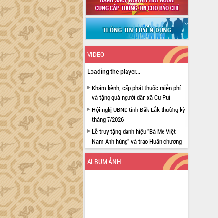
VIDEO
Loading the player...
Khám bệnh, cấp phát thuốc miễn phí
và tặng quà người dân xã Cư Pui
Hội nghị UBND tỉnh Đắk Lắk thường kỳ
tháng 7/2026
Lễ truy tặng danh hiệu “Bà Mẹ Việt
Nam Anh hùng” và trao Huân chương
Lao động
ALBUM ẢNH
UBND tỉnh Đắk Lắk triển khai nhiệm
vụ 6 tháng cuối năm 2026
Kỳ họp thứ Hai, Hội đồng nhân dân
tỉnh khóa XI quyết nghị nhiều nội dung
quan trọng
Bí thư Tỉnh ủy Lương Nguyễn Minh