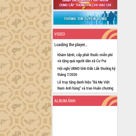
VIDEO
Loading the player...
Khám bệnh, cấp phát thuốc miễn phí
và tặng quà người dân xã Cư Pui
Hội nghị UBND tỉnh Đắk Lắk thường kỳ
tháng 7/2026
Lễ truy tặng danh hiệu “Bà Mẹ Việt
Nam Anh hùng” và trao Huân chương
Lao động
ALBUM ẢNH
UBND tỉnh Đắk Lắk triển khai nhiệm
vụ 6 tháng cuối năm 2026
Kỳ họp thứ Hai, Hội đồng nhân dân
tỉnh khóa XI quyết nghị nhiều nội dung
quan trọng
Bí thư Tỉnh ủy Lương Nguyễn Minh