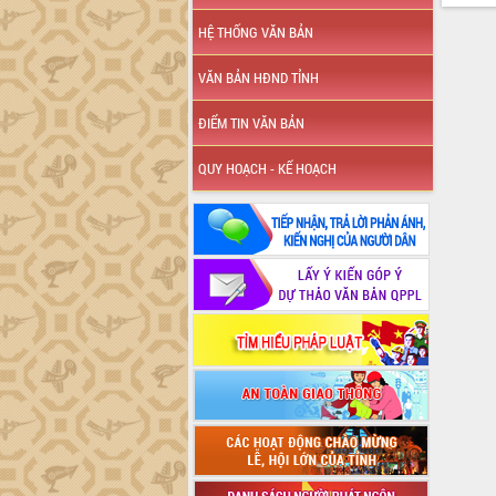
HỆ THỐNG VĂN BẢN
VĂN BẢN HĐND TỈNH
ĐIỂM TIN VĂN BẢN
QUY HOẠCH - KẾ HOẠCH