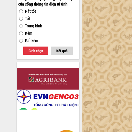
Xin ý kiến đánh giá về giao diện, nội
dung, chất lượng cung cấp thông tin
của Cổng thông tin điện tử tỉnh
Rất tốt
Tốt
Trung bình
Kém
Rất kém
Bình chọn
Kết quả