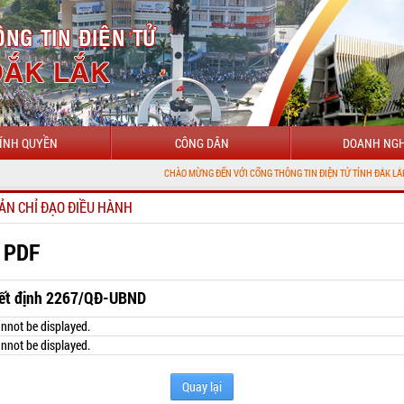
ÍNH QUYỀN
CÔNG DÂN
DOANH NGH
CHÀO MỪNG ĐẾN VỚI CỔNG THÔNG TIN ĐIỆN TỬ TỈNH ĐẮK LẮK
ẢN CHỈ ĐẠO ĐIỀU HÀNH
 PDF
ết định 2267/QĐ-UBND
nnot be displayed.
nnot be displayed.
Quay lại