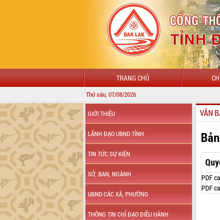
TRANG CHỦ
CH
Thứ sáu, 07/08/2026
VĂN B
GIỚI THIỆU
Bản
LÃNH ĐẠO UBND TỈNH
TIN TỨC SỰ KIỆN
Quy
SỞ, BAN, NGÀNH
PDF ca
PDF ca
UBND CÁC XÃ, PHƯỜNG
THÔNG TIN CHỈ ĐẠO ĐIỀU HÀNH