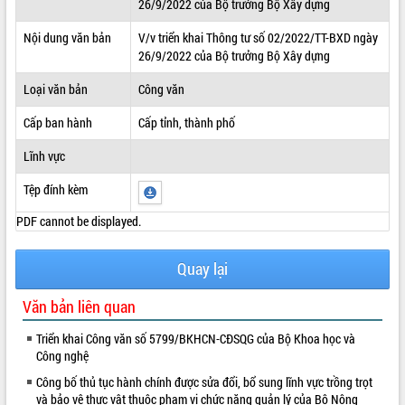
26/9/2022 của Bộ trưởng Bộ Xây dựng
ĐIỂM TIN VĂN BẢN
Nội dung văn bản
V/v triển khai Thông tư số 02/2022/TT-BXD ngày
26/9/2022 của Bộ trưởng Bộ Xây dựng
QUY HOẠCH - KẾ HOẠCH
Loại văn bản
Công văn
Cấp ban hành
Cấp tỉnh, thành phố
Lĩnh vực
Tệp đính kèm
PDF cannot be displayed.
Quay lại
Văn bản liên quan
Triển khai Công văn số 5799/BKHCN-CĐSQG của Bộ Khoa học và
Công nghệ
Công bố thủ tục hành chính được sửa đổi, bổ sung lĩnh vực trồng trọt
và bảo vệ thực vật thuộc phạm vi chức năng quản lý của Bộ Nông