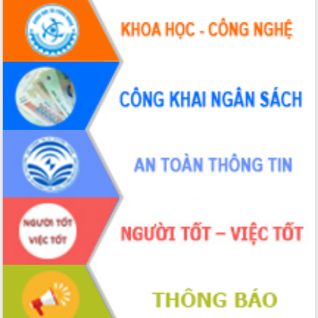
Đắk Lắk: Tôn vinh 46 giải pháp tại Hội
thi Sáng tạo Kỹ thuật 2024 - 2025
Đắk Lắk rà soát, điều chỉnh Đề án 190
về phát triển nuôi trồng thủy sản
Phó Chủ tịch UBND tỉnh Đắk Lắk
Trương Công Thái kiểm tra thực địa
Dự án cao tốc Khánh Hòa - Buôn Ma
Thuột
Định vị cà phê Việt Nam như một “di
sản sống” trong dòng chảy toàn cầu
Xây dựng nông thôn mới: Nâng cao đời
sống người dân từ những mô hình thiết
thực
Quyết liệt tháo gỡ vướng mắc, đẩy
nhanh tiến độ các dự án trọng điểm
trong Khu kinh tế Nam Phú Yên
Hòn Yến phát triển du lịch gắn với bảo
tồn biển
Lấy ý kiến điều chỉnh Quy hoạch tỉnh
Đắk Lắk thời kỳ 2021-2030, tầm nhìn