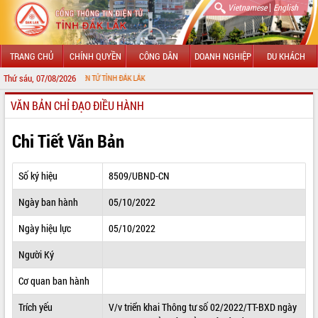
|
Vietnamese
English
TRANG CHỦ
CHÍNH QUYỀN
CÔNG DÂN
DOANH NGHIỆP
DU KHÁCH
Thứ sáu, 07/08/2026
HÔNG TIN ĐIỆN TỬ TỈNH ĐẮK LẮK
VĂN BẢN CHỈ ĐẠO ĐIỀU HÀNH
GIỚI THIỆU
LÃNH ĐẠO UBND TỈNH
Chi Tiết Văn Bản
TIN TỨC SỰ KIỆN
Số ký hiệu
8509/UBND-CN
SỞ, BAN, NGÀNH
Ngày ban hành
05/10/2022
UBND CÁC XÃ, PHƯỜNG
Ngày hiệu lực
05/10/2022
THÔNG TIN CHỈ ĐẠO ĐIỀU HÀNH
Người Ký
HỆ THỐNG VĂN BẢN
Cơ quan ban hành
Trích yếu
V/v triển khai Thông tư số 02/2022/TT-BXD ngày
VĂN BẢN HĐND TỈNH