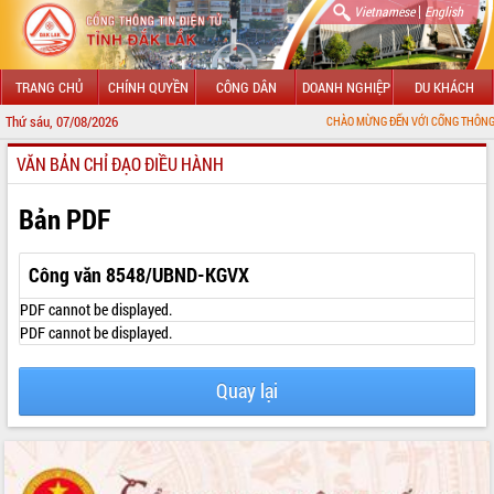
|
Vietnamese
English
TRANG CHỦ
CHÍNH QUYỀN
CÔNG DÂN
DOANH NGHIỆP
DU KHÁCH
Thứ sáu, 07/08/2026
CHÀO MỪNG ĐẾN VỚI CỔNG THÔNG TIN ĐIỆN TỬ
VĂN BẢN CHỈ ĐẠO ĐIỀU HÀNH
GIỚI THIỆU
LÃNH ĐẠO UBND TỈNH
Bản PDF
TIN TỨC SỰ KIỆN
Công văn 8548/UBND-KGVX
SỞ, BAN, NGÀNH
PDF cannot be displayed.
PDF cannot be displayed.
UBND CÁC XÃ, PHƯỜNG
Quay lại
THÔNG TIN CHỈ ĐẠO ĐIỀU HÀNH
HỆ THỐNG VĂN BẢN
VĂN BẢN HĐND TỈNH