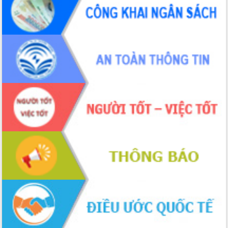
phá cơ chế - Hợp tác công tư
Đề án 06 tạo bước ngoặt đột phá trong
cải cách hành chính tỉnh Đắk Lắk
Kết nối tour, đẩy mạnh chuyển đổi số
để phát triển du lịch Đắk Lắk
Khởi động Dự án Đầu tư xây dựng hạ
tầng kỹ thuật Cụm công nghiệp Tân
Tiến
Gặp mặt các cơ quan báo chí nhân Kỷ
niệm 101 năm Ngày Báo chí Cách
mạng Việt Nam
Đắk Lắk sơ kết 4 năm triển khai thực
hiện Đề án 06 của Chính phủ
Họp báo thông tin về Hội nghị Công bố
Quy hoạch và Xúc tiến đầu tư tỉnh Đắk
Lắk
Khơi thông điểm nghẽn, đẩy nhanh
giải ngân vốn khắc phục thiên tai
HĐND tỉnh thông qua điều chỉnh Quy
hoạch tỉnh thời kỳ 2021-2030