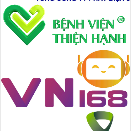
Hòn Yến phát triển du lịch gắn với bảo
tồn biển
Lấy ý kiến điều chỉnh Quy hoạch tỉnh
Đắk Lắk thời kỳ 2021-2030, tầm nhìn
đến năm 2050
Phát động chiến dịch 30 ngày đêm
giải phóng mặt bằng Tuyến đường bộ
ven biển
Đắk Lắk nỗ lực thúc đẩy tăng trưởng
kinh tế từ 10% trở lên trong Quý
II/2026
Đắk Lắk ký kết thỏa thuận hợp tác về
chuyển đổi số giai đoạn 2026 – 2030
với Tập đoàn Bưu chính Viễn thông
Việt Nam
Thứ trưởng Bộ Y tế làm việc với tỉnh
Đắk Lắk về phát triển nhân lực y tế
cho trạm y tế cấp xã
Du lịch Đắk Lắk nâng tầm trải nghiệm
du khách thông qua Hệ thống cơ sở dữ
liệu và Bản đồ số