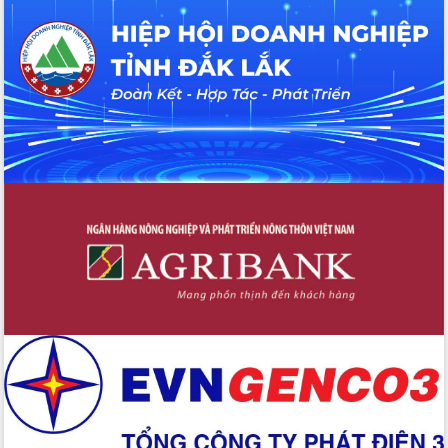
Tháo gỡ những vướng mắc, đẩy mạnh
công tác cải cách thủ tục hành chính
tại Trung tâm Phục vụ hành chính
công tỉnh
Đắk Lắk: Tôn vinh 46 giải pháp tại Hội
thi Sáng tạo Kỹ thuật 2024 - 2025
Đắk Lắk rà soát, điều chỉnh Đề án 190
về phát triển nuôi trồng thủy sản
Phó Chủ tịch UBND tỉnh Đắk Lắk
Trương Công Thái kiểm tra thực địa
Dự án cao tốc Khánh Hòa - Buôn Ma
Thuột
Định vị cà phê Việt Nam như một “di
sản sống” trong dòng chảy toàn cầu
Xây dựng nông thôn mới: Nâng cao đời
sống người dân từ những mô hình thiết
thực
Quyết liệt tháo gỡ vướng mắc, đẩy
nhanh tiến độ các dự án trọng điểm
trong Khu kinh tế Nam Phú Yên