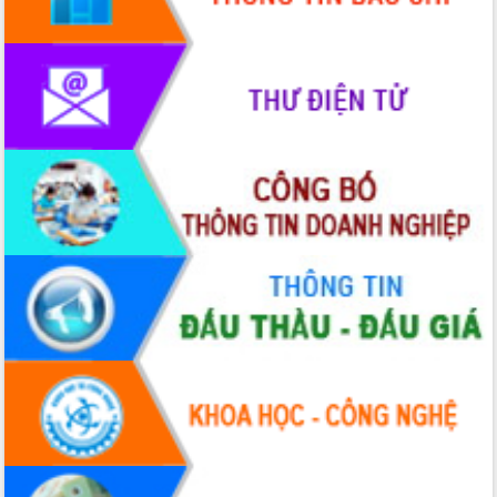
phát triển mới
Thường trực HĐND tỉnh Đắk Lắk gặp
mặt Đoàn chuyên gia y tế TP. Hồ Chí
Minh
Lễ truy điệu và an táng hài cốt liệt sĩ
tại Nghĩa trang Liệt sĩ xã Sơn Hòa
Bàn giải pháp tháo gỡ khó khăn trong
xuất khẩu sầu riêng và triển khai quy
định EUDR
Thứ trưởng Bộ Nông nghiệp và Môi
trường Nguyễn Hoàng Hiệp khảo sát
vùng trồng và doanh nghiệp đóng gói
sầu riêng tại Đắk Lắk
Trình diễn nghệ thuật chế biến các
món ăn từ sầu riêng
Đắk Lắk công bố Quy hoạch và xúc
tiến đầu tư tỉnh
Ngành cá ngừ Đắk Lắk chủ động thích
ứng để giữ vững thị trường xuất khẩu
Diễn đàn Kinh tế tư nhân Việt Nam đột