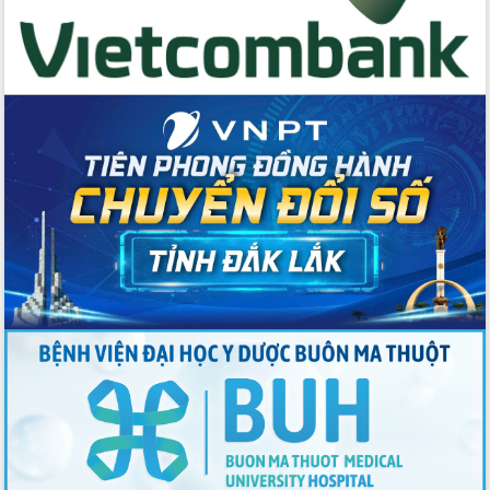
Tập huấn ứng dụng trí tuệ nhân tạo (AI)
trong thương mại điện tử năm 2026
Đoàn đại biểu Quốc hội tỉnh Đắk Lắk
trao đổi thông tin trước Kỳ họp thứ
nhất, Quốc hội khóa XVI
Quyết liệt cải cách hành chính, khơi
thông nguồn lực phát triển
Nâng cao hiệu lực, hiệu quả HĐND
tỉnh thông qua hiện đại hóa hành chính
Xã Ea Phê gắn cải cách hành chính với
chuyển đổi số
Phó Chủ tịch Thường trực UBND tỉnh
Hồ Thị Nguyên Thảo làm việc tại Trung
tâm Phục vụ hành chính công xã Ea
Phê
Xây dựng nền hành chính số đồng
hành cùng nông dân dân, doanh nghiệp
Giai đoạn 2026-2030, Đắk Lắk phấn
đấu có 77% xã đạt chuẩn nông thôn
mới