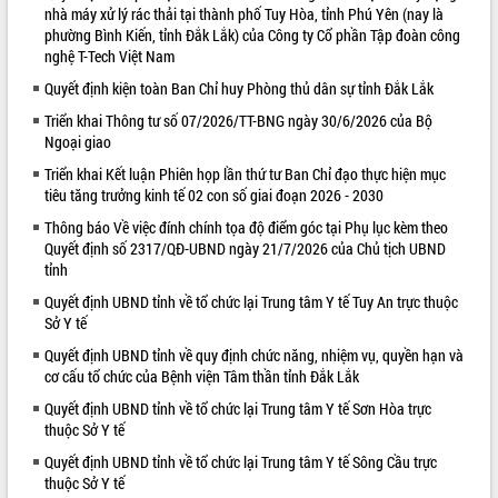
nhà máy xử lý rác thải tại thành phố Tuy Hòa, tỉnh Phú Yên (nay là
VIDEO
phường Bình Kiến, tỉnh Đắk Lắk) của Công ty Cổ phần Tập đoàn công
nghệ T-Tech Việt Nam
Quyết định kiện toàn Ban Chỉ huy Phòng thủ dân sự tỉnh Đắk Lắk
Triển khai Thông tư số 07/2026/TT-BNG ngày 30/6/2026 của Bộ
Ngoại giao
Triển khai Kết luận Phiên họp lần thứ tư Ban Chỉ đạo thực hiện mục
tiêu tăng trưởng kinh tế 02 con số giai đoạn 2026 - 2030
Thông báo Về việc đính chính tọa độ điểm góc tại Phụ lục kèm theo
Quyết định số 2317/QĐ-UBND ngày 21/7/2026 của Chủ tịch UBND
Khám bệnh, cấp phát thuốc miễn phí
tỉnh
và tặng quà người dân xã Cư Pui
Hội nghị UBND tỉnh Đắk Lắk thường kỳ
Quyết định UBND tỉnh về tổ chức lại Trung tâm Y tế Tuy An trực thuộc
Sở Y tế
tháng 7/2026
Lễ truy tặng danh hiệu “Bà Mẹ Việt
Quyết định UBND tỉnh về quy định chức năng, nhiệm vụ, quyền hạn và
Nam Anh hùng” và trao Huân chương
cơ cấu tổ chức của Bệnh viện Tâm thần tỉnh Đắk Lắk
Lao động
Quyết định UBND tỉnh về tổ chức lại Trung tâm Y tế Sơn Hòa trực
ALBUM ẢNH
UBND tỉnh Đắk Lắk triển khai nhiệm
thuộc Sở Y tế
vụ 6 tháng cuối năm 2026
Quyết định UBND tỉnh về tổ chức lại Trung tâm Y tế Sông Cầu trực
Kỳ họp thứ Hai, Hội đồng nhân dân
thuộc Sở Y tế
tỉnh khóa XI quyết nghị nhiều nội dung