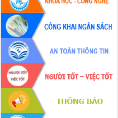
Hội thảo khoa học “Giải pháp thúc đẩy
phát triển nền kinh tế xanh tại tỉnh
Đắk Lắk”
Tăng cường giám sát, đôn đốc thực
hiện nhiệm vụ quản lý tài sản công
hàng tuần
Tháo gỡ những vướng mắc, đẩy mạnh
công tác cải cách thủ tục hành chính
tại Trung tâm Phục vụ hành chính
công tỉnh
Đắk Lắk: Tôn vinh 46 giải pháp tại Hội
thi Sáng tạo Kỹ thuật 2024 - 2025
Đắk Lắk rà soát, điều chỉnh Đề án 190
về phát triển nuôi trồng thủy sản
Phó Chủ tịch UBND tỉnh Đắk Lắk
Trương Công Thái kiểm tra thực địa
Dự án cao tốc Khánh Hòa - Buôn Ma
Thuột
Định vị cà phê Việt Nam như một “di
sản sống” trong dòng chảy toàn cầu