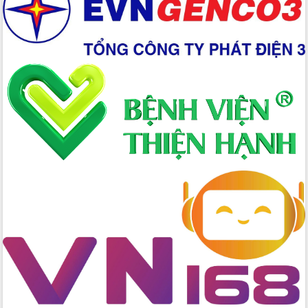
Xây dựng nền hành chính số đồng
hành cùng nông dân dân, doanh nghiệp
Giai đoạn 2026-2030, Đắk Lắk phấn
đấu có 77% xã đạt chuẩn nông thôn
mới
Chuyển đổi số 'mở đường' cho nông
nghiệp Đắk Lắk tăng trưởng bứt phá
Triển khai đồng bộ đo đạc, lập hồ sơ
địa chính, hoàn thiện cơ sở dữ liệu đất
đai
Ứng dụng sinh trắc học - Bước tiến
trong hành trình chuyển đổi số tại Đắk
Lắk
Đắk Lắk nâng cao hiệu quả công tác
Đảng từ Sổ tay đảng viên điện tử
Đắk Lắk đẩy mạnh nuôi biển công
nghệ, hướng tới phát triển thủy sản
bền vững
Tập huấn nâng cao năng lực triển khai
chuyển đổi số cho cán bộ, công chức