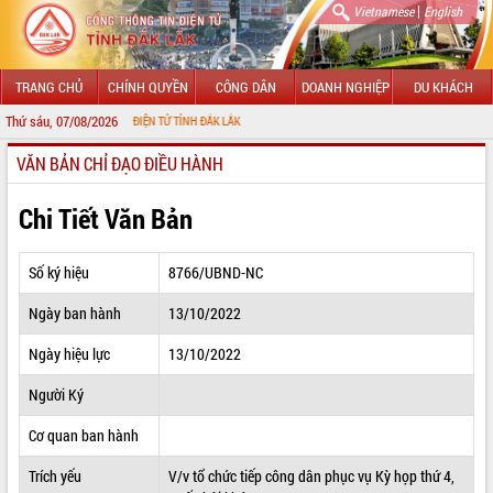
|
Vietnamese
English
TRANG CHỦ
CHÍNH QUYỀN
CÔNG DÂN
DOANH NGHIỆP
DU KHÁCH
Thứ sáu, 07/08/2026
G THÔNG TIN ĐIỆN TỬ TỈNH ĐẮK LẮK
VĂN BẢN CHỈ ĐẠO ĐIỀU HÀNH
GIỚI THIỆU
LÃNH ĐẠO UBND TỈNH
Chi Tiết Văn Bản
TIN TỨC SỰ KIỆN
Số ký hiệu
8766/UBND-NC
SỞ, BAN, NGÀNH
Ngày ban hành
13/10/2022
UBND CÁC XÃ, PHƯỜNG
Ngày hiệu lực
13/10/2022
THÔNG TIN CHỈ ĐẠO ĐIỀU HÀNH
Người Ký
HỆ THỐNG VĂN BẢN
Cơ quan ban hành
Trích yếu
V/v tổ chức tiếp công dân phục vụ Kỳ họp thứ 4,
VĂN BẢN HĐND TỈNH