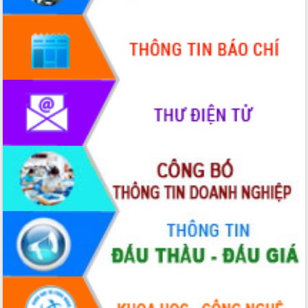
Quy hoạch và Xúc tiến đầu tư tỉnh Đắk
Lắk
Khơi thông điểm nghẽn, đẩy nhanh
giải ngân vốn khắc phục thiên tai
HĐND tỉnh thông qua điều chỉnh Quy
hoạch tỉnh thời kỳ 2021-2030
Hội thảo góp ý hồ sơ điều chỉnh quy
hoạch tỉnh Đắk Lắk thời kỳ 2021-2030,
tầm nhìn đến năm 2050
Nâng cao hiệu quả hoạt động của các
doanh nghiệp nhà nước
Hội nghị triển khai kết nối mạng
truyền số liệu chuyên dùng phục vụ cơ
quan Đảng, Nhà nước
Lễ phát động chuỗi hoạt động chung
tay làm sạch môi trường
Xã Ea Kar bước chuyển mình trong
công tác cải cách hành chính mô hình
mới
UBND tỉnh họp báo định kỳ tháng 4
năm 2026