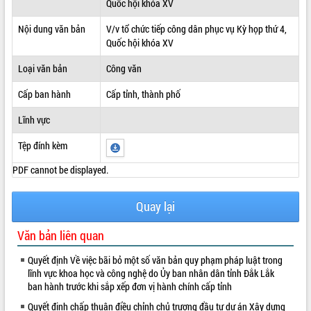
Quốc hội khóa XV
ĐIỂM TIN VĂN BẢN
Nội dung văn bản
V/v tổ chức tiếp công dân phục vụ Kỳ họp thứ 4,
Quốc hội khóa XV
QUY HOẠCH - KẾ HOẠCH
Loại văn bản
Công văn
Cấp ban hành
Cấp tỉnh, thành phố
Lĩnh vực
Tệp đính kèm
PDF cannot be displayed.
Quay lại
Văn bản liên quan
Quyết định Về việc bãi bỏ một số văn bản quy phạm pháp luật trong
lĩnh vực khoa học và công nghệ do Ủy ban nhân dân tỉnh Đắk Lắk
ban hành trước khi sắp xếp đơn vị hành chính cấp tỉnh
Quyết định chấp thuận điều chỉnh chủ trương đầu tư dự án Xây dựng