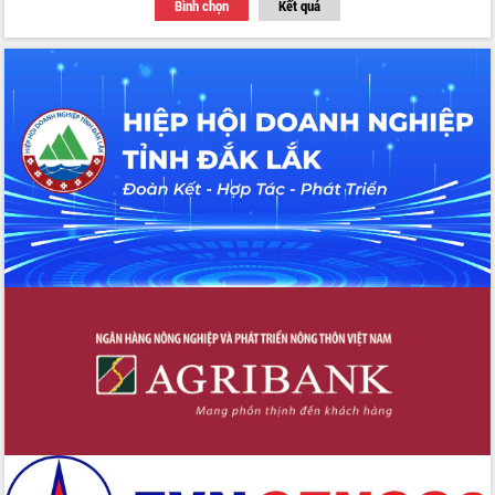
Bình chọn
Kết quả
Thứ trưởng Bộ Y tế làm việc với tỉnh
Đắk Lắk về phát triển nhân lực y tế
cho trạm y tế cấp xã
Du lịch Đắk Lắk nâng tầm trải nghiệm
du khách thông qua Hệ thống cơ sở dữ
liệu và Bản đồ số
Tập huấn ứng dụng trí tuệ nhân tạo (AI)
trong thương mại điện tử năm 2026
Đoàn đại biểu Quốc hội tỉnh Đắk Lắk
trao đổi thông tin trước Kỳ họp thứ
nhất, Quốc hội khóa XVI
Quyết liệt cải cách hành chính, khơi
thông nguồn lực phát triển
Nâng cao hiệu lực, hiệu quả HĐND
tỉnh thông qua hiện đại hóa hành chính
Xã Ea Phê gắn cải cách hành chính với
chuyển đổi số
Phó Chủ tịch Thường trực UBND tỉnh
Hồ Thị Nguyên Thảo làm việc tại Trung
tâm Phục vụ hành chính công xã Ea
Phê