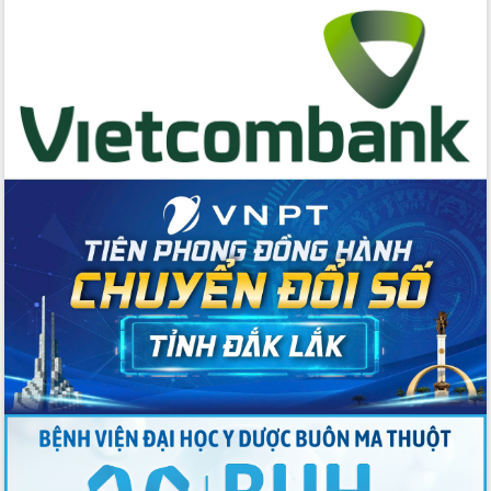
cấp xã
Đắk Lắk phát động hưởng ứng Ngày
Quyền của người tiêu dùng Việt Nam
2026
Đẩy mạnh cải cách hành chính, quyết
tâm đạt được mục tiêu tăng trưởng
hai con số trong năm 2026
Tổ chức trang trọng Lễ hội Đền thờ
Lương Văn Chánh năm 2026
Phó Bí thư Tỉnh ủy Đắk Lắk Đỗ Hữu
Huy giữ chức Bí thư Đảng ủy Ủy Ban
Nhân dân tỉnh
Bệnh án điện tử thúc đẩy chuyển đổi
số y tế tại Đắk Lắk
Chuyển đổi số thư viện: Mở rộng
không gian tri thức trong thời đại số
Đánh giá, rút kinh nghiệm công tác tổ
chức diễn tập trước ngày bầu cử
Chương trình “Gặp gỡ hữu nghị –
Friendship Meeting New Year 2026”