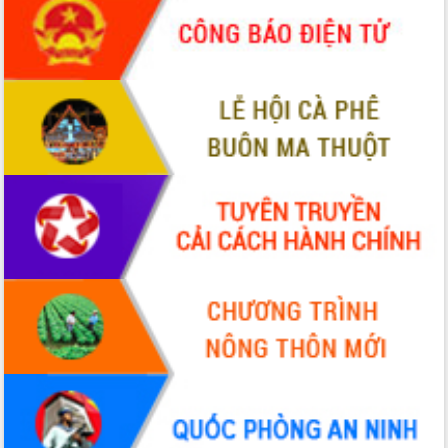
món ăn từ sầu riêng
Đắk Lắk công bố Quy hoạch và xúc
tiến đầu tư tỉnh
Ngành cá ngừ Đắk Lắk chủ động thích
ứng để giữ vững thị trường xuất khẩu
Diễn đàn Kinh tế tư nhân Việt Nam đột
phá cơ chế - Hợp tác công tư
Đề án 06 tạo bước ngoặt đột phá trong
cải cách hành chính tỉnh Đắk Lắk
Kết nối tour, đẩy mạnh chuyển đổi số
để phát triển du lịch Đắk Lắk
Khởi động Dự án Đầu tư xây dựng hạ
tầng kỹ thuật Cụm công nghiệp Tân
Tiến
Gặp mặt các cơ quan báo chí nhân Kỷ
niệm 101 năm Ngày Báo chí Cách
mạng Việt Nam
Đắk Lắk sơ kết 4 năm triển khai thực
hiện Đề án 06 của Chính phủ
Họp báo thông tin về Hội nghị Công bố