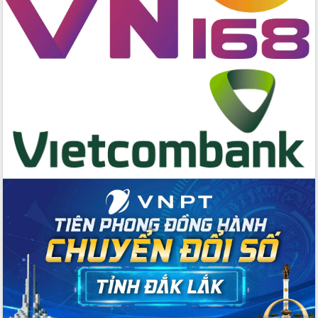
Chương trình “Gặp gỡ hữu nghị –
Friendship Meeting New Year 2026”
Bầu cử Quốc hội và HĐND: Cử tri Đắk
Lắk gửi gắm niềm tin, kỳ vọng vào lá
phiếu
Đắk Lắk sẵn sàng các điều kiện cho
Ngày hội bầu cử đại biểu Quốc hội
khóa XVI và HĐND các cấp nhiệm kỳ
2026-2031
Đảm bảo cuộc bầu cử đại biểu Quốc
hội và đại biểu HĐND các cấp diễn ra
an toàn, hiệu quả, đúng quy định
Thủ tướng Chính phủ Phạm Minh Chính
kiểm tra, chỉ đạo hoàn thành các dự
án cao tốc và thăm khu tái định cư tại
Đắk Lắk
Sôi nổi Hội đua ngựa truyền thống Gò
Thì Thùng mừng Xuân Bính Ngọ 2026
Lãnh đạo tỉnh dâng hương tưởng niệm
tại Đập Đồng Cam đầu Xuân Bính Ngọ