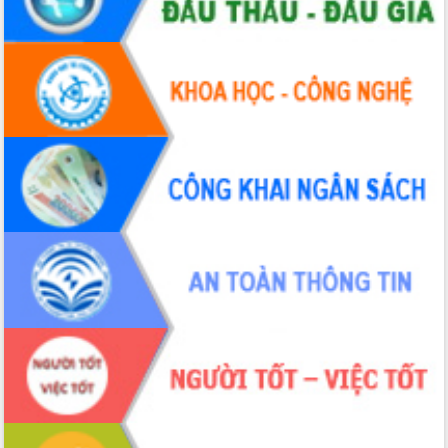
Định vị cà phê Việt Nam như một “di
sản sống” trong dòng chảy toàn cầu
Xây dựng nông thôn mới: Nâng cao đời
sống người dân từ những mô hình thiết
thực
Quyết liệt tháo gỡ vướng mắc, đẩy
nhanh tiến độ các dự án trọng điểm
trong Khu kinh tế Nam Phú Yên
Hòn Yến phát triển du lịch gắn với bảo
tồn biển
Lấy ý kiến điều chỉnh Quy hoạch tỉnh
Đắk Lắk thời kỳ 2021-2030, tầm nhìn
đến năm 2050
Phát động chiến dịch 30 ngày đêm
giải phóng mặt bằng Tuyến đường bộ
ven biển
Đắk Lắk nỗ lực thúc đẩy tăng trưởng
kinh tế từ 10% trở lên trong Quý
II/2026
Đắk Lắk ký kết thỏa thuận hợp tác về