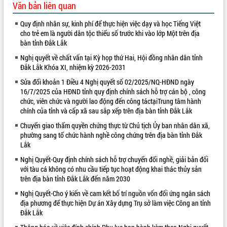
Văn bản liên quan
VIDEO
Quy định nhân sự, kinh phí để thực hiện việc dạy và học Tiếng Việt
Loading the player...
cho trẻ em là người dân tộc thiểu số trước khi vào lớp Một trên địa
bàn tỉnh Đắk Lắk
Bí thư Tỉnh ủy Lương Nguyễn Minh
Nghị quyết về chất vấn tại Kỳ họp thứ Hai, Hội đồng nhân dân tỉnh
Triết thăm, tặng quà người có công với
Đắk Lắk Khóa XI, nhiệm kỳ 2026-2031
cách mạng
Rà soát, hoàn thiện hệ thống thiết chế
Sửa đổi khoản 1 Điều 4 Nghị quyết số 02/2025/NQ-HĐND ngày
16/7/2025 của HĐND tỉnh quy định chính sách hỗ trợ cán bộ , công
văn hóa, thể thao đáp ứng yêu cầu
chức, viên chức và người lao động đến công táctạiTrung tâm hành
phát triển mới
chính của tỉnh và cấp xã sau sắp xếp trên địa bàn tỉnh Đắk Lắk
Thường trực HĐND tỉnh Đắk Lắk gặp
mặt Đoàn chuyên gia y tế TP. Hồ Chí
ALBUM ẢNH
Chuyển giao thẩm quyền chứng thực từ Chủ tịch Ủy ban nhân dân xã,
Minh
phường sang tổ chức hành nghề công chứng trên địa bàn tỉnh Đắk
Lắk
Lễ truy điệu và an táng hài cốt liệt sĩ
tại Nghĩa trang Liệt sĩ xã Sơn Hòa
Nghị Quyết-Quy định chính sách hỗ trợ chuyển đổi nghề, giải bản đối
với tàu cá không có nhu cầu tiếp tục hoạt động khai thác thủy sản
Bàn giải pháp tháo gỡ khó khăn trong
trên địa bàn tỉnh Đắk Lắk đến năm 2030
xuất khẩu sầu riêng và triển khai quy
định EUDR
Nghị Quyết-Cho ý kiến về cam kết bố trí nguồn vốn đối ứng ngân sách
địa phương để thực hiện Dự án Xây dựng Trụ sở làm việc Công an tỉnh
Thứ trưởng Bộ Nông nghiệp và Môi
Đắk Lắk
trường Nguyễn Hoàng Hiệp khảo sát
vùng trồng và doanh nghiệp đóng gói
LIÊN KẾT WEB