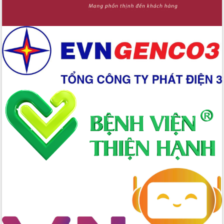
Tập huấn nâng cao năng lực triển khai
chuyển đổi số cho cán bộ, công chức
cấp xã
Đắk Lắk phát động hưởng ứng Ngày
Quyền của người tiêu dùng Việt Nam
2026
Đẩy mạnh cải cách hành chính, quyết
tâm đạt được mục tiêu tăng trưởng
hai con số trong năm 2026
Tổ chức trang trọng Lễ hội Đền thờ
Lương Văn Chánh năm 2026
Phó Bí thư Tỉnh ủy Đắk Lắk Đỗ Hữu
Huy giữ chức Bí thư Đảng ủy Ủy Ban
Nhân dân tỉnh
Bệnh án điện tử thúc đẩy chuyển đổi
số y tế tại Đắk Lắk
Chuyển đổi số thư viện: Mở rộng
không gian tri thức trong thời đại số
Đánh giá, rút kinh nghiệm công tác tổ
chức diễn tập trước ngày bầu cử