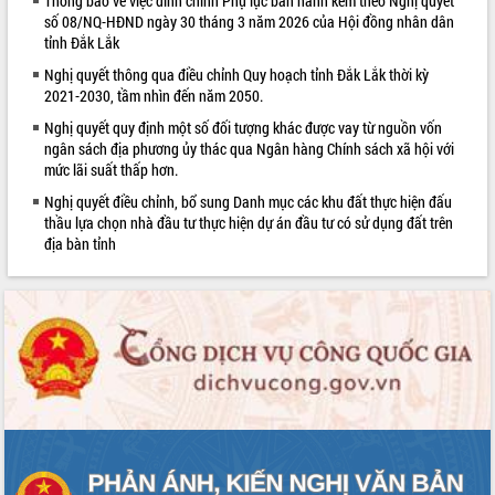
Thông báo về việc đính chính Phụ lục ban hành kèm theo Nghị quyết
sầu riêng tại Đắk Lắk
số 08/NQ-HĐND ngày 30 tháng 3 năm 2026 của Hội đồng nhân dân
Trình diễn nghệ thuật chế biến các
tỉnh Đắk Lắk
món ăn từ sầu riêng
Nghị quyết thông qua điều chỉnh Quy hoạch tỉnh Đắk Lắk thời kỳ
Đắk Lắk công bố Quy hoạch và xúc
2021-2030, tầm nhìn đến năm 2050.
tiến đầu tư tỉnh
Nghị quyết quy định một số đối tượng khác được vay từ nguồn vốn
Ngành cá ngừ Đắk Lắk chủ động thích
ngân sách địa phương ủy thác qua Ngân hàng Chính sách xã hội với
ứng để giữ vững thị trường xuất khẩu
mức lãi suất thấp hơn.
Diễn đàn Kinh tế tư nhân Việt Nam đột
Nghị quyết điều chỉnh, bổ sung Danh mục các khu đất thực hiện đấu
phá cơ chế - Hợp tác công tư
thầu lựa chọn nhà đầu tư thực hiện dự án đầu tư có sử dụng đất trên
Đề án 06 tạo bước ngoặt đột phá trong
địa bàn tỉnh
cải cách hành chính tỉnh Đắk Lắk
Kết nối tour, đẩy mạnh chuyển đổi số
để phát triển du lịch Đắk Lắk
Khởi động Dự án Đầu tư xây dựng hạ
tầng kỹ thuật Cụm công nghiệp Tân
Tiến
Gặp mặt các cơ quan báo chí nhân Kỷ
niệm 101 năm Ngày Báo chí Cách
mạng Việt Nam
Đắk Lắk sơ kết 4 năm triển khai thực