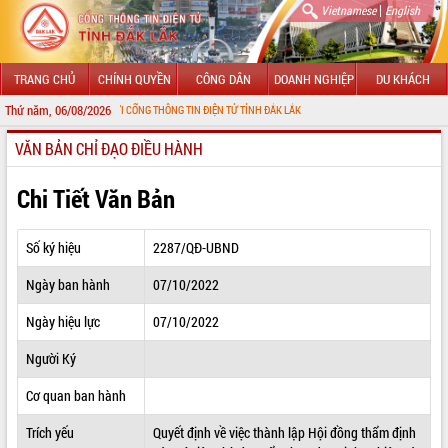
|
Vietnamese
English
TRANG CHỦ
CHÍNH QUYỀN
CÔNG DÂN
DOANH NGHIỆP
DU KHÁCH
Thứ năm, 06/08/2026
MỪNG ĐẾN VỚI CỔNG THÔNG TIN ĐIỆN TỬ TỈNH ĐẮK LẮK
VĂN BẢN CHỈ ĐẠO ĐIỀU HÀNH
GIỚI THIỆU
LÃNH ĐẠO UBND TỈNH
Chi Tiết Văn Bản
TIN TỨC SỰ KIỆN
Số ký hiệu
2287/QĐ-UBND
SỞ, BAN, NGÀNH
Ngày ban hành
07/10/2022
UBND CÁC XÃ, PHƯỜNG
Ngày hiệu lực
07/10/2022
THÔNG TIN CHỈ ĐẠO ĐIỀU HÀNH
Người Ký
HỆ THỐNG VĂN BẢN
Cơ quan ban hành
Trích yếu
Quyết định về việc thành lập Hội đồng thẩm định
VĂN BẢN HĐND TỈNH