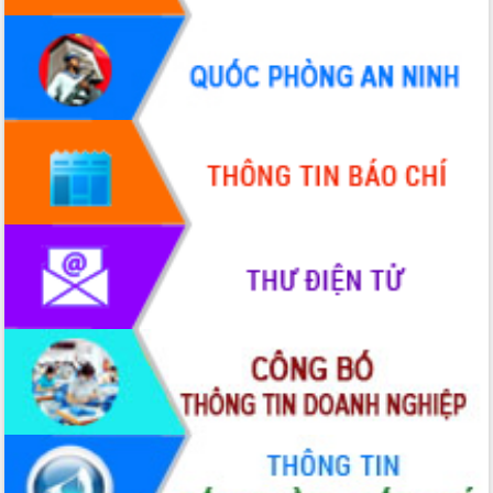
mới
UBND tỉnh họp báo định kỳ tháng 4
năm 2026
Hội thảo khoa học “Giải pháp thúc đẩy
phát triển nền kinh tế xanh tại tỉnh
Đắk Lắk”
Tăng cường giám sát, đôn đốc thực
hiện nhiệm vụ quản lý tài sản công
hàng tuần
Tháo gỡ những vướng mắc, đẩy mạnh
công tác cải cách thủ tục hành chính
tại Trung tâm Phục vụ hành chính
công tỉnh
Đắk Lắk: Tôn vinh 46 giải pháp tại Hội
thi Sáng tạo Kỹ thuật 2024 - 2025
Đắk Lắk rà soát, điều chỉnh Đề án 190
về phát triển nuôi trồng thủy sản
Phó Chủ tịch UBND tỉnh Đắk Lắk
Trương Công Thái kiểm tra thực địa
Dự án cao tốc Khánh Hòa - Buôn Ma
Thuột