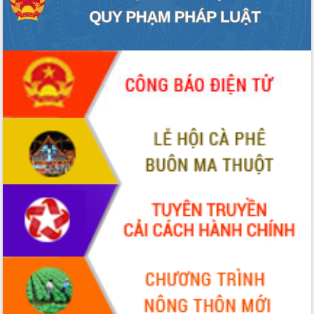
hiện Đề án 06 của Chính phủ
Họp báo thông tin về Hội nghị Công bố
Quy hoạch và Xúc tiến đầu tư tỉnh Đắk
Lắk
Khơi thông điểm nghẽn, đẩy nhanh
giải ngân vốn khắc phục thiên tai
HĐND tỉnh thông qua điều chỉnh Quy
hoạch tỉnh thời kỳ 2021-2030
Hội thảo góp ý hồ sơ điều chỉnh quy
hoạch tỉnh Đắk Lắk thời kỳ 2021-2030,
tầm nhìn đến năm 2050
Nâng cao hiệu quả hoạt động của các
doanh nghiệp nhà nước
Hội nghị triển khai kết nối mạng
truyền số liệu chuyên dùng phục vụ cơ
quan Đảng, Nhà nước
Lễ phát động chuỗi hoạt động chung
tay làm sạch môi trường
Xã Ea Kar bước chuyển mình trong
công tác cải cách hành chính mô hình