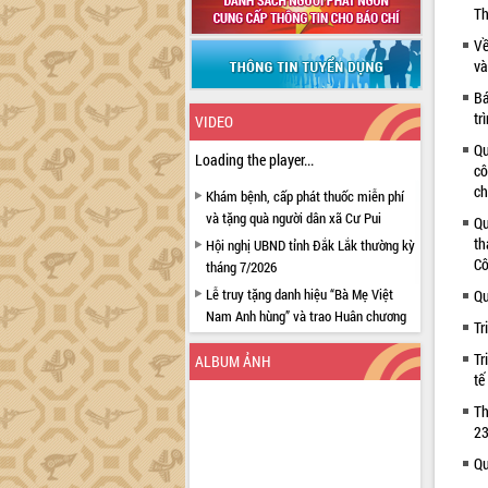
Th
Về
và
Bá
tr
VIDEO
Qu
Loading the player...
cô
ch
Khám bệnh, cấp phát thuốc miễn phí
và tặng quà người dân xã Cư Pui
Qu
th
Hội nghị UBND tỉnh Đắk Lắk thường kỳ
Cô
tháng 7/2026
Lễ truy tặng danh hiệu “Bà Mẹ Việt
Qu
Nam Anh hùng” và trao Huân chương
Tr
Lao động
Tr
ALBUM ẢNH
UBND tỉnh Đắk Lắk triển khai nhiệm
tế
vụ 6 tháng cuối năm 2026
Th
Kỳ họp thứ Hai, Hội đồng nhân dân
23
tỉnh khóa XI quyết nghị nhiều nội dung
quan trọng
Qu
Bí thư Tỉnh ủy Lương Nguyễn Minh