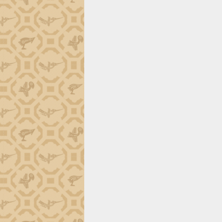
tiến đầu tư tỉnh
Ngành cá ngừ Đắk Lắk chủ động thích
ứng để giữ vững thị trường xuất khẩu
Diễn đàn Kinh tế tư nhân Việt Nam đột
phá cơ chế - Hợp tác công tư
Đề án 06 tạo bước ngoặt đột phá trong
cải cách hành chính tỉnh Đắk Lắk
Kết nối tour, đẩy mạnh chuyển đổi số
để phát triển du lịch Đắk Lắk
Khởi động Dự án Đầu tư xây dựng hạ
tầng kỹ thuật Cụm công nghiệp Tân
Tiến
Gặp mặt các cơ quan báo chí nhân Kỷ
niệm 101 năm Ngày Báo chí Cách
mạng Việt Nam
Đắk Lắk sơ kết 4 năm triển khai thực
hiện Đề án 06 của Chính phủ
Họp báo thông tin về Hội nghị Công bố
Quy hoạch và Xúc tiến đầu tư tỉnh Đắk
Lắk