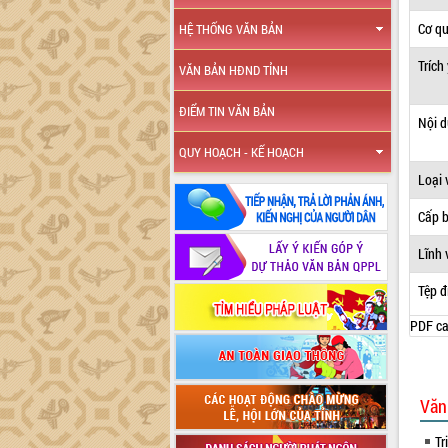
Cơ q
HỆ THỐNG VĂN BẢN
Trích
VĂN BẢN HĐND TỈNH
ĐIỂM TIN VĂN BẢN
Nội 
QUY HOẠCH - KẾ HOẠCH
Loại 
Cấp 
Lĩnh 
Tệp đ
PDF ca
Văn
Tr