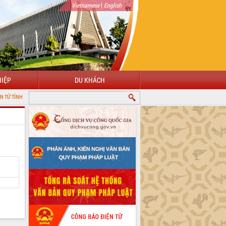
|
Vietnamese
English
IỆP
DU KHÁCH
K LẮK