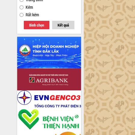
Kém
Rất kém
Bình chọn
Kết quả