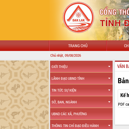
TRANG CHỦ
CH
Chủ nhật, 09/08/2026
VĂN B
GIỚI THIỆU
Bản
LÃNH ĐẠO UBND TỈNH
TIN TỨC SỰ KIỆN
Kế 
SỞ, BAN, NGÀNH
PDF ca
UBND CÁC XÃ, PHƯỜNG
THÔNG TIN CHỈ ĐẠO ĐIỀU HÀNH