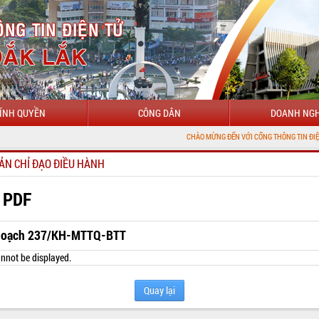
ÍNH QUYỀN
CÔNG DÂN
DOANH NGH
CHÀO MỪNG ĐẾN VỚI CỔNG THÔNG TIN ĐIỆN TỬ TỈNH ĐẮ
ẢN CHỈ ĐẠO ĐIỀU HÀNH
 PDF
hoạch 237/KH-MTTQ-BTT
nnot be displayed.
Quay lại