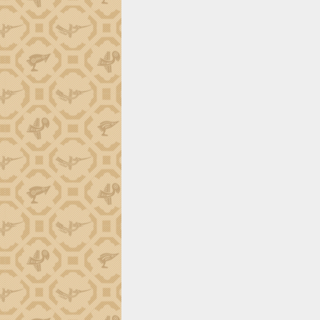
định EUDR
Thứ trưởng Bộ Nông nghiệp và Môi
trường Nguyễn Hoàng Hiệp khảo sát
vùng trồng và doanh nghiệp đóng gói
sầu riêng tại Đắk Lắk
Trình diễn nghệ thuật chế biến các
món ăn từ sầu riêng
Đắk Lắk công bố Quy hoạch và xúc
tiến đầu tư tỉnh
Ngành cá ngừ Đắk Lắk chủ động thích
ứng để giữ vững thị trường xuất khẩu
Diễn đàn Kinh tế tư nhân Việt Nam đột
phá cơ chế - Hợp tác công tư
Đề án 06 tạo bước ngoặt đột phá trong
cải cách hành chính tỉnh Đắk Lắk
Kết nối tour, đẩy mạnh chuyển đổi số
để phát triển du lịch Đắk Lắk
Khởi động Dự án Đầu tư xây dựng hạ
tầng kỹ thuật Cụm công nghiệp Tân
Tiến