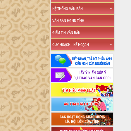
HỆ THỐNG VĂN BẢN
VĂN BẢN HĐND TỈNH
ĐIỂM TIN VĂN BẢN
QUY HOẠCH - KẾ HOẠCH