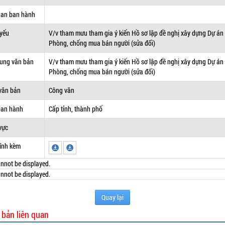
uan ban hành
 yếu
V/v tham mưu tham gia ý kiến Hồ sơ lập đề nghị xây dựng Dự án
Phòng, chống mua bán người (sửa đổi)
dung văn bản
V/v tham mưu tham gia ý kiến Hồ sơ lập đề nghị xây dựng Dự án
Phòng, chống mua bán người (sửa đổi)
văn bản
Công văn
ban hành
Cấp tỉnh, thành phố
vực
ính kèm
nnot be displayed.
nnot be displayed.
Quay lại
 bản liên quan