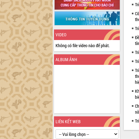
Tr
Cô
th
Tr
VIDEO
Đề
tỉ
Không có file video nào để phát.
Tr
ALBUM ẢNH
Tr
Tr
th
hi
Kh
bi
Ch
sử
Tr
LIÊN KẾT WEB