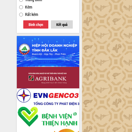
Kém
Rất kém
Bình chọn
Kết quả