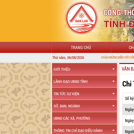
TRANG CHỦ
CH
Thứ năm, 06/08/2026
CHÀO MỪNG ĐẾN VỚI CỔNG THÔNG TIN Đ
VĂN B
GIỚI THIỆU
Chi
LÃNH ĐẠO UBND TỈNH
TIN TỨC SỰ KIỆN
Số ký
SỞ, BAN, NGÀNH
Ngày
UBND CÁC XÃ, PHƯỜNG
Ngày 
THÔNG TIN CHỈ ĐẠO ĐIỀU HÀNH
Ngườ