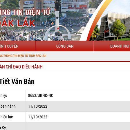
ÍNH QUYỀN
CÔNG DÂN
DOANH NGH
IỆN TỬ TỈNH ĐẮK LẮK
ẢN CHỈ ĐẠO ĐIỀU HÀNH
 Tiết Văn Bản
 hiệu
8653/UBND-NC
 ban hành
11/10/2022
hiệu lực
11/10/2022
i Ký