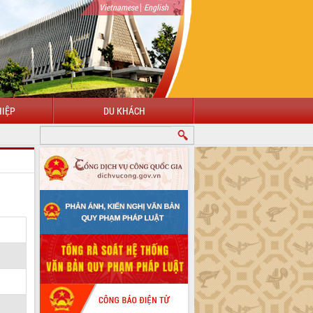
|
Vietnamese
English
IỆP
DU KHÁCH