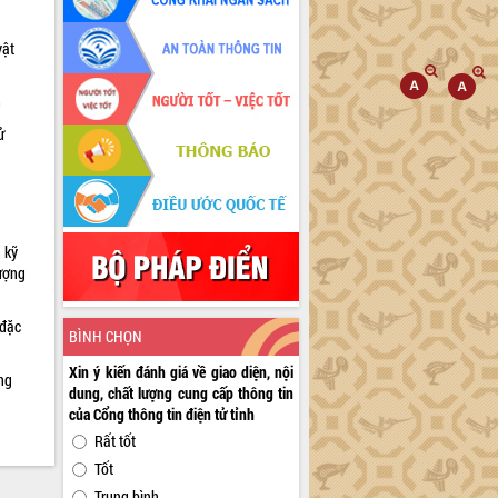
vật
h
ử
 kỹ
lượng
 đặc
BÌNH CHỌN
Xin ý kiến đánh giá về giao diện, nội
ng
dung, chất lượng cung cấp thông tin
của Cổng thông tin điện tử tỉnh
Rất tốt
Tốt
Trung bình