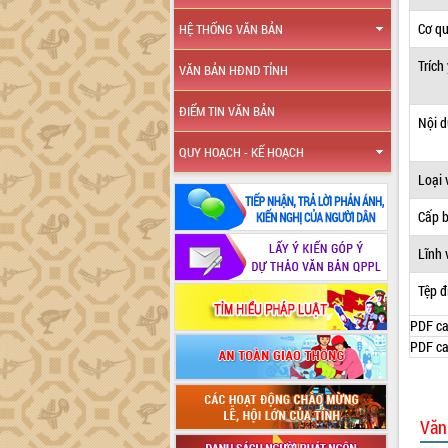
Cơ q
HỆ THỐNG VĂN BẢN
Trích
VĂN BẢN HĐND TỈNH
ĐIỂM TIN VĂN BẢN
Nội 
QUY HOẠCH - KẾ HOẠCH
Loại 
Cấp 
Lĩnh 
Tệp đ
PDF ca
PDF ca
Văn