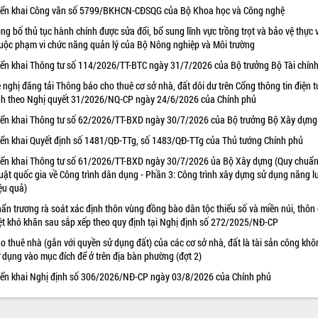
iển khai Công văn số 5799/BKHCN-CĐSQG của Bộ Khoa học và Công nghệ
ng bố thủ tục hành chính được sửa đổi, bổ sung lĩnh vực trồng trọt và bảo vệ thực 
uộc phạm vi chức năng quản lý của Bộ Nông nghiệp và Môi trường
iển khai Thông tư số 114/2026/TT-BTC ngày 31/7/2026 của Bộ trưởng Bộ Tài chín
 nghị đăng tải Thông báo cho thuê cơ sở nhà, đất dôi dư trên Cổng thông tin điện t
nh theo Nghị quyết 31/2026/NQ-CP ngày 24/6/2026 của Chính phủ
iển khai Thông tư số 62/2026/TT-BXD ngày 30/7/2026 của Bộ trưởng Bộ Xây dựng
iển khai Quyết định số 1481/QĐ-TTg, số 1483/QĐ-TTg của Thủ tướng Chính phủ
iển khai Thông tư số 61/2026/TT-BXD ngày 30/7/2026 ủa Bộ Xây dựng (Quy chuẩn
uật quốc gia về Công trình dân dụng - Phần 3: Công trình xây dựng sử dụng năng 
ệu quả)
ẩn trương rà soát xác định thôn vùng đồng bào dân tộc thiểu số và miền núi, thôn
ệt khó khăn sau sắp xếp theo quy định tại Nghị định số 272/2025/NĐ-CP
o thuê nhà (gắn với quyền sử dụng đất) của các cơ sở nhà, đất là tài sản công khô
 dụng vào mục đích để ở trên địa bàn phường (đợt 2)
iển khai Nghị định số 306/2026/NĐ-CP ngày 03/8/2026 của Chính phủ