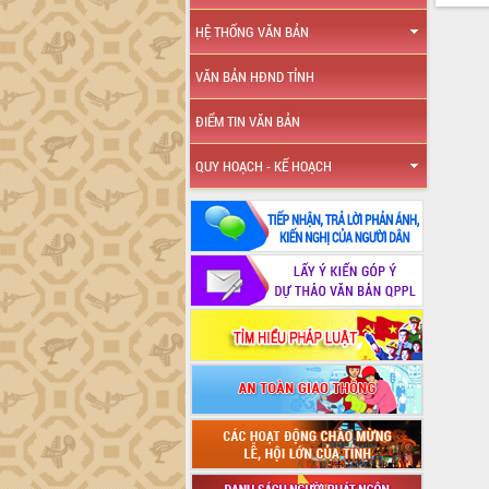
HỆ THỐNG VĂN BẢN
VĂN BẢN HĐND TỈNH
ĐIỂM TIN VĂN BẢN
QUY HOẠCH - KẾ HOẠCH