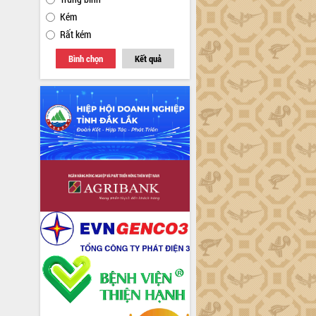
Kém
Rất kém
Bình chọn
Kết quả