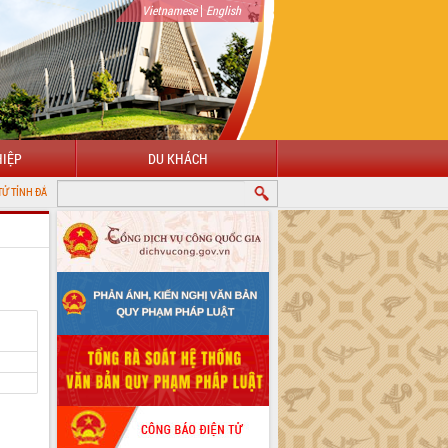
|
Vietnamese
English
IỆP
DU KHÁCH
LẮK