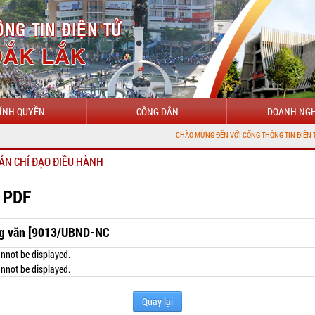
ÍNH QUYỀN
CÔNG DÂN
DOANH NGH
CHÀO MỪNG ĐẾN VỚI CỔNG THÔNG TIN ĐIỆN TỬ TỈNH ĐẮK 
ẢN CHỈ ĐẠO ĐIỀU HÀNH
 PDF
g văn [9013/UBND-NC
nnot be displayed.
nnot be displayed.
Quay lại