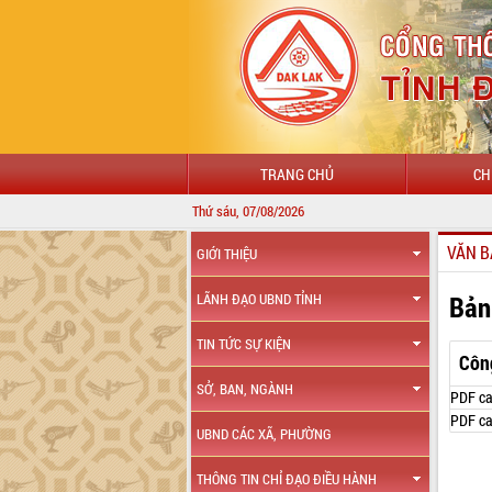
TRANG CHỦ
CH
Thứ sáu, 07/08/2026
VĂN B
GIỚI THIỆU
Bản
LÃNH ĐẠO UBND TỈNH
TIN TỨC SỰ KIỆN
Côn
SỞ, BAN, NGÀNH
PDF ca
PDF ca
UBND CÁC XÃ, PHƯỜNG
THÔNG TIN CHỈ ĐẠO ĐIỀU HÀNH