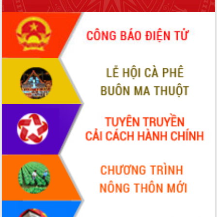
món ăn từ sầu riêng
Đắk Lắk công bố Quy hoạch và xúc
tiến đầu tư tỉnh
Ngành cá ngừ Đắk Lắk chủ động thích
ứng để giữ vững thị trường xuất khẩu
Diễn đàn Kinh tế tư nhân Việt Nam đột
phá cơ chế - Hợp tác công tư
Đề án 06 tạo bước ngoặt đột phá trong
cải cách hành chính tỉnh Đắk Lắk
Kết nối tour, đẩy mạnh chuyển đổi số
để phát triển du lịch Đắk Lắk
Khởi động Dự án Đầu tư xây dựng hạ
tầng kỹ thuật Cụm công nghiệp Tân
Tiến
Gặp mặt các cơ quan báo chí nhân Kỷ
niệm 101 năm Ngày Báo chí Cách
mạng Việt Nam
Đắk Lắk sơ kết 4 năm triển khai thực
hiện Đề án 06 của Chính phủ
Họp báo thông tin về Hội nghị Công bố