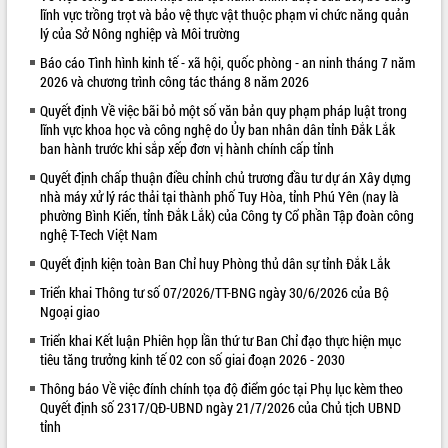
lĩnh vực trồng trọt và bảo vệ thực vật thuộc phạm vi chức năng quản
VIDEO
lý của Sở Nông nghiệp và Môi trường
Báo cáo Tình hình kinh tế - xã hội, quốc phòng - an ninh tháng 7 năm
2026 và chương trình công tác tháng 8 năm 2026
Quyết định Về việc bãi bỏ một số văn bản quy phạm pháp luật trong
lĩnh vực khoa học và công nghệ do Ủy ban nhân dân tỉnh Đắk Lắk
ban hành trước khi sắp xếp đơn vị hành chính cấp tỉnh
Quyết định chấp thuận điều chỉnh chủ trương đầu tư dự án Xây dựng
nhà máy xử lý rác thải tại thành phố Tuy Hòa, tỉnh Phú Yên (nay là
phường Bình Kiến, tỉnh Đắk Lắk) của Công ty Cổ phần Tập đoàn công
Khám bệnh, cấp phát thuốc miễn phí
nghệ T-Tech Việt Nam
và tặng quà người dân xã Cư Pui
Quyết định kiện toàn Ban Chỉ huy Phòng thủ dân sự tỉnh Đắk Lắk
Hội nghị UBND tỉnh Đắk Lắk thường kỳ
tháng 7/2026
Triển khai Thông tư số 07/2026/TT-BNG ngày 30/6/2026 của Bộ
Ngoại giao
Lễ truy tặng danh hiệu “Bà Mẹ Việt
Nam Anh hùng” và trao Huân chương
Triển khai Kết luận Phiên họp lần thứ tư Ban Chỉ đạo thực hiện mục
Lao động
tiêu tăng trưởng kinh tế 02 con số giai đoạn 2026 - 2030
ALBUM ẢNH
UBND tỉnh Đắk Lắk triển khai nhiệm
Thông báo Về việc đính chính tọa độ điểm góc tại Phụ lục kèm theo
vụ 6 tháng cuối năm 2026
Quyết định số 2317/QĐ-UBND ngày 21/7/2026 của Chủ tịch UBND
Kỳ họp thứ Hai, Hội đồng nhân dân
tỉnh
tỉnh khóa XI quyết nghị nhiều nội dung