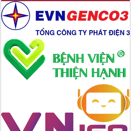
Xây dựng nền hành chính số đồng
hành cùng nông dân dân, doanh nghiệp
Giai đoạn 2026-2030, Đắk Lắk phấn
đấu có 77% xã đạt chuẩn nông thôn
mới
Chuyển đổi số 'mở đường' cho nông
nghiệp Đắk Lắk tăng trưởng bứt phá
Triển khai đồng bộ đo đạc, lập hồ sơ
địa chính, hoàn thiện cơ sở dữ liệu đất
đai
Ứng dụng sinh trắc học - Bước tiến
trong hành trình chuyển đổi số tại Đắk
Lắk
Đắk Lắk nâng cao hiệu quả công tác
Đảng từ Sổ tay đảng viên điện tử
Đắk Lắk đẩy mạnh nuôi biển công
nghệ, hướng tới phát triển thủy sản
bền vững
Tập huấn nâng cao năng lực triển khai
chuyển đổi số cho cán bộ, công chức