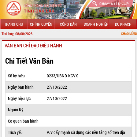
|
Vietnamese
English
TRANG CHỦ
CHÍNH QUYỀN
CÔNG DÂN
DOANH NGHIỆP
DU KHÁCH
Thứ bảy, 08/08/2026
CHÀO MỪNG ĐẾN VỚI CỔN
VĂN BẢN CHỈ ĐẠO ĐIỀU HÀNH
GIỚI THIỆU
LÃNH ĐẠO UBND TỈNH
Chi Tiết Văn Bản
TIN TỨC SỰ KIỆN
Số ký hiệu
9233/UBND-KGVX
SỞ, BAN, NGÀNH
Ngày ban hành
27/10/2022
UBND CÁC XÃ, PHƯỜNG
Ngày hiệu lực
27/10/2022
THÔNG TIN CHỈ ĐẠO ĐIỀU HÀNH
Người Ký
HỆ THỐNG VĂN BẢN
Cơ quan ban hành
Trích yếu
V/v đẩy mạnh sử dụng các nền tảng số trên địa
VĂN BẢN HĐND TỈNH