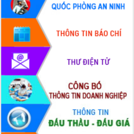
Quy hoạch và Xúc tiến đầu tư tỉnh Đắk
Lắk
Khơi thông điểm nghẽn, đẩy nhanh
giải ngân vốn khắc phục thiên tai
HĐND tỉnh thông qua điều chỉnh Quy
hoạch tỉnh thời kỳ 2021-2030
Hội thảo góp ý hồ sơ điều chỉnh quy
hoạch tỉnh Đắk Lắk thời kỳ 2021-2030,
tầm nhìn đến năm 2050
Nâng cao hiệu quả hoạt động của các
doanh nghiệp nhà nước
Hội nghị triển khai kết nối mạng
truyền số liệu chuyên dùng phục vụ cơ
quan Đảng, Nhà nước
Lễ phát động chuỗi hoạt động chung
tay làm sạch môi trường
Xã Ea Kar bước chuyển mình trong
công tác cải cách hành chính mô hình
mới
UBND tỉnh họp báo định kỳ tháng 4
năm 2026