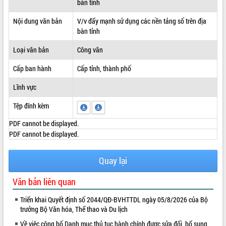
bàn tỉnh
ĐIỂM TIN VĂN BẢN
Nội dung văn bản
V/v đẩy mạnh sử dụng các nền tảng số trên địa
bàn tỉnh
QUY HOẠCH - KẾ HOẠCH
Loại văn bản
Công văn
Cấp ban hành
Cấp tỉnh, thành phố
Lĩnh vực
Tệp đính kèm
PDF cannot be displayed.
PDF cannot be displayed.
Quay lại
Văn bản liên quan
Triển khai Quyết định số 2044/QĐ-BVHTTDL ngày 05/8/2026 của Bộ
trưởng Bộ Văn hóa, Thể thao và Du lịch
Về việc công bố Danh mục thủ tục hành chính được sửa đổi, bổ sung