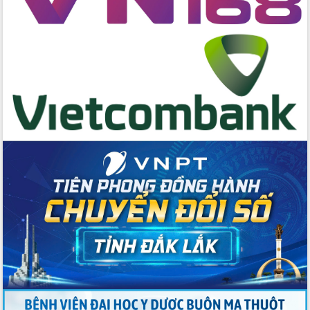
cấp xã
Đắk Lắk phát động hưởng ứng Ngày
Quyền của người tiêu dùng Việt Nam
2026
Đẩy mạnh cải cách hành chính, quyết
tâm đạt được mục tiêu tăng trưởng
hai con số trong năm 2026
Tổ chức trang trọng Lễ hội Đền thờ
Lương Văn Chánh năm 2026
Phó Bí thư Tỉnh ủy Đắk Lắk Đỗ Hữu
Huy giữ chức Bí thư Đảng ủy Ủy Ban
Nhân dân tỉnh
Bệnh án điện tử thúc đẩy chuyển đổi
số y tế tại Đắk Lắk
Chuyển đổi số thư viện: Mở rộng
không gian tri thức trong thời đại số
Đánh giá, rút kinh nghiệm công tác tổ
chức diễn tập trước ngày bầu cử
Chương trình “Gặp gỡ hữu nghị –
Friendship Meeting New Year 2026”