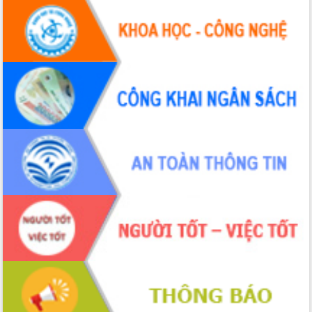
Hội thảo khoa học “Giải pháp thúc đẩy
phát triển nền kinh tế xanh tại tỉnh
Đắk Lắk”
Tăng cường giám sát, đôn đốc thực
hiện nhiệm vụ quản lý tài sản công
hàng tuần
Tháo gỡ những vướng mắc, đẩy mạnh
công tác cải cách thủ tục hành chính
tại Trung tâm Phục vụ hành chính
công tỉnh
Đắk Lắk: Tôn vinh 46 giải pháp tại Hội
thi Sáng tạo Kỹ thuật 2024 - 2025
Đắk Lắk rà soát, điều chỉnh Đề án 190
về phát triển nuôi trồng thủy sản
Phó Chủ tịch UBND tỉnh Đắk Lắk
Trương Công Thái kiểm tra thực địa
Dự án cao tốc Khánh Hòa - Buôn Ma
Thuột
Định vị cà phê Việt Nam như một “di
sản sống” trong dòng chảy toàn cầu