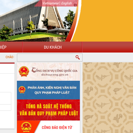
|
Vietnamese
English
IỆP
DU KHÁCH
NG ĐẾN VỚI CỔNG THÔNG TIN ĐIỆN TỬ TỈNH ĐẮK LẮK