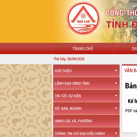
TRANG CHỦ
CH
Thứ bảy, 08/08/2026
VĂN B
GIỚI THIỆU
Bản
LÃNH ĐẠO UBND TỈNH
TIN TỨC SỰ KIỆN
Kế 
SỞ, BAN, NGÀNH
PDF ca
UBND CÁC XÃ, PHƯỜNG
THÔNG TIN CHỈ ĐẠO ĐIỀU HÀNH