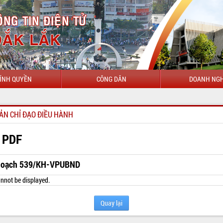
ÍNH QUYỀN
CÔNG DÂN
DOANH NGH
CHÀO MỪ
ẢN CHỈ ĐẠO ĐIỀU HÀNH
 PDF
hoạch 539/KH-VPUBND
nnot be displayed.
Quay lại