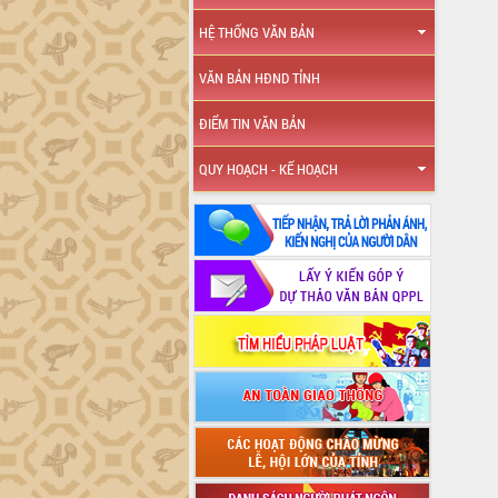
HỆ THỐNG VĂN BẢN
VĂN BẢN HĐND TỈNH
ĐIỂM TIN VĂN BẢN
QUY HOẠCH - KẾ HOẠCH