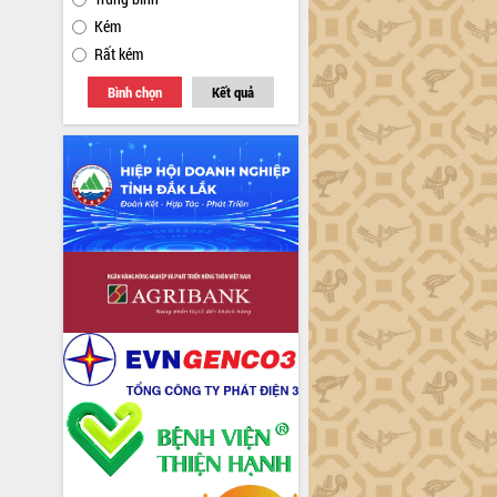
Kém
Rất kém
Bình chọn
Kết quả