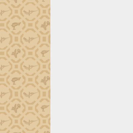
trường Nguyễn Hoàng Hiệp khảo sát
vùng trồng và doanh nghiệp đóng gói
sầu riêng tại Đắk Lắk
Trình diễn nghệ thuật chế biến các
món ăn từ sầu riêng
Đắk Lắk công bố Quy hoạch và xúc
tiến đầu tư tỉnh
Ngành cá ngừ Đắk Lắk chủ động thích
ứng để giữ vững thị trường xuất khẩu
Diễn đàn Kinh tế tư nhân Việt Nam đột
phá cơ chế - Hợp tác công tư
Đề án 06 tạo bước ngoặt đột phá trong
cải cách hành chính tỉnh Đắk Lắk
Kết nối tour, đẩy mạnh chuyển đổi số
để phát triển du lịch Đắk Lắk
Khởi động Dự án Đầu tư xây dựng hạ
tầng kỹ thuật Cụm công nghiệp Tân
Tiến
Gặp mặt các cơ quan báo chí nhân Kỷ
niệm 101 năm Ngày Báo chí Cách
mạng Việt Nam